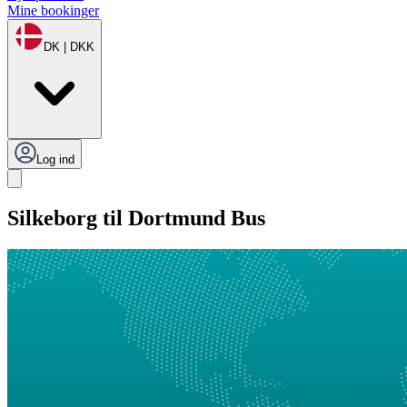
Mine bookinger
DK | DKK
Log ind
Silkeborg til Dortmund Bus