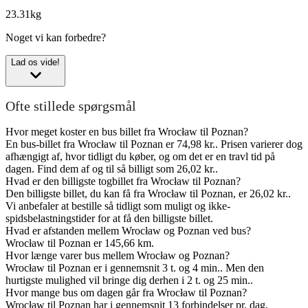
23.31kg
Noget vi kan forbedre?
Lad os vide!
Ofte stillede spørgsmål
Hvor meget koster en bus billet fra Wrocław til Poznan?
En bus-billet fra Wrocław til Poznan er 74,98 kr.. Prisen varierer dog
afhængigt af, hvor tidligt du køber, og om det er en travl tid på
dagen. Find dem af og til så billigt som 26,02 kr..
Hvad er den billigste togbillet fra Wrocław til Poznan?
Den billigste billet, du kan få fra Wrocław til Poznan, er 26,02 kr..
Vi anbefaler at bestille så tidligt som muligt og ikke-
spidsbelastningstider for at få den billigste billet.
Hvad er afstanden mellem Wrocław og Poznan ved bus?
Wrocław til Poznan er 145,66 km.
Hvor længe varer bus mellem Wrocław og Poznan?
Wrocław til Poznan er i gennemsnit 3 t. og 4 min.. Men den
hurtigste mulighed vil bringe dig derhen i 2 t. og 25 min..
Hvor mange bus om dagen går fra Wrocław til Poznan?
Wrocław til Poznan har i gennemsnit 13 forbindelser pr. dag.