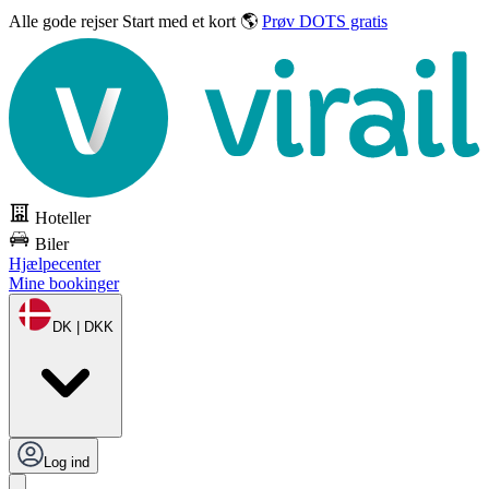
Alle gode rejser
Start med et kort 🌎
Prøv DOTS gratis
Hoteller
Biler
Hjælpecenter
Mine bookinger
DK | DKK
Log ind