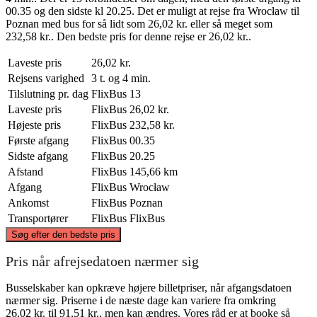
00.35 og den sidste kl 20.25. Det er muligt at rejse fra Wrocław til
Poznan med bus for så lidt som 26,02 kr. eller så meget som
232,58 kr.. Den bedste pris for denne rejse er 26,02 kr..
Laveste pris
26,02 kr.
Rejsens varighed
3 t. og 4 min.
Tilslutning pr. dag
FlixBus
13
Laveste pris
FlixBus
26,02 kr.
Højeste pris
FlixBus
232,58 kr.
Første afgang
FlixBus
00.35
Sidste afgang
FlixBus
20.25
Afstand
FlixBus
145,66 km
Afgang
FlixBus
Wrocław
Ankomst
FlixBus
Poznan
Transportører
FlixBus
FlixBus
©
CARTO
, ©
OpenStreetMap
contributors
Søg efter den bedste pris
Poznan
Pris når afrejsedatoen nærmer sig
Busselskaber kan opkræve højere billetpriser, når afgangsdatoen
nærmer sig. Priserne i de næste dage kan variere fra omkring
26,02 kr. til 91,51 kr., men kan ændres. Vores råd er at booke så