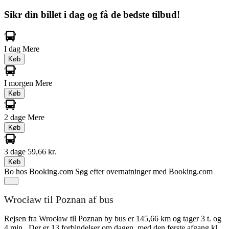
Sikr din billet i dag og få de bedste tilbud!
I dag
Mere
Køb
I morgen
Mere
Køb
2 dage
Mere
Køb
3 dage
59,66 kr.
Køb
Bo hos Booking.com
Søg efter overnatninger med Booking.com
Wrocław til Poznan af bus
Rejsen fra Wrocław til Poznan by bus er 145,66 km og tager 3 t. og
4 min.. Der er 13 forbindelser om dagen, med den første afgang kl