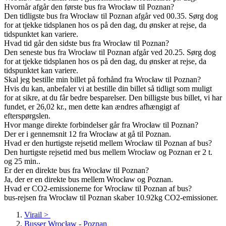
Hvornår afgår den første bus fra Wrocław til Poznan?
Den tidligste bus fra Wrocław til Poznan afgår ved 00.35. Sørg dog
for at tjekke tidsplanen hos os på den dag, du ønsker at rejse, da
tidspunktet kan variere.
Hvad tid går den sidste bus fra Wrocław til Poznan?
Den seneste bus fra Wrocław til Poznan afgår ved 20.25. Sørg dog
for at tjekke tidsplanen hos os på den dag, du ønsker at rejse, da
tidspunktet kan variere.
Skal jeg bestille min billet på forhånd fra Wrocław til Poznan?
Hvis du kan, anbefaler vi at bestille din billet så tidligt som muligt
for at sikre, at du får bedre besparelser. Den billigste bus billet, vi har
fundet, er 26,02 kr., men dette kan ændres afhængigt af
efterspørgslen.
Hvor mange direkte forbindelser går fra Wrocław til Poznan?
Der er i gennemsnit 12 fra Wrocław at gå til Poznan.
Hvad er den hurtigste rejsetid mellem Wrocław til Poznan af bus?
Den hurtigste rejsetid med bus mellem Wrocław og Poznan er 2 t.
og 25 min..
Er der en direkte bus fra Wrocław til Poznan?
Ja, der er en direkte bus mellem Wrocław og Poznan.
Hvad er CO2-emissionerne for Wrocław til Poznan af bus?
bus-rejsen fra Wrocław til Poznan skaber 10.92kg CO2-emissioner.
Virail
>
Busser Wrocław - Poznan