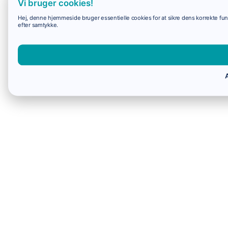
Vi bruger cookies!
Hej, denne hjemmeside bruger essentielle cookies for at sikre dens korrekte funk
efter samtykke.
A