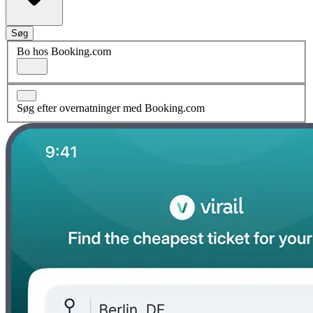
Søg
Bo hos Booking.com
Søg efter overnatninger med Booking.com