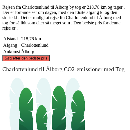
Rejsen fra Charlottenlund til Ålborg by tog er 218,78 km og tager .
Der er forbindelser om dagen, med den første afgang kl og den
sidste kl . Det er muligt at rejse fra Charlottenlund til Ålborg med
tog for så lidt som eller så meget som . Den bedste pris for denne
rejse er .
Afstand
218,78 km
Afgang
Charlottenlund
Ankomst
Ålborg
©
CARTO
, ©
OpenStreetMap
contributors
Søg efter den bedste pris
Aalborg
Charlottenlund til Ålborg CO2-emissioner med Tog
Charlottenlund