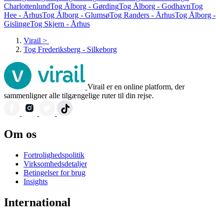
Charlottenlund
Tog Ålborg - Gørding
Tog Ålborg - Godhavn
Tog
Hee - Århus
Tog Ålborg - Glumsø
Tog Randers - Århus
Tog Ålborg -
Gislinge
Tog Skjern - Århus
Virail
>
Tog Frederiksberg - Silkeborg
Virail er en online platform, der
sammenligner alle tilgængelige ruter til din rejse.
Om os
Fortrolighedspolitik
Virksomhedsdetaljer
Betingelser for brug
Insights
International