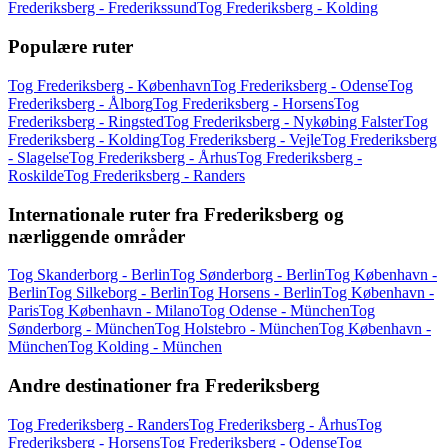
Frederiksberg - Frederikssund
Tog Frederiksberg - Kolding
Populære ruter
Tog Frederiksberg - København
Tog Frederiksberg - Odense
Tog
Frederiksberg - Ålborg
Tog Frederiksberg - Horsens
Tog
Frederiksberg - Ringsted
Tog Frederiksberg - Nykøbing Falster
Tog
Frederiksberg - Kolding
Tog Frederiksberg - Vejle
Tog Frederiksberg
- Slagelse
Tog Frederiksberg - Århus
Tog Frederiksberg -
Roskilde
Tog Frederiksberg - Randers
Internationale ruter fra Frederiksberg og
nærliggende områder
Tog Skanderborg - Berlin
Tog Sønderborg - Berlin
Tog København -
Berlin
Tog Silkeborg - Berlin
Tog Horsens - Berlin
Tog København -
Paris
Tog København - Milano
Tog Odense - München
Tog
Sønderborg - München
Tog Holstebro - München
Tog København -
München
Tog Kolding - München
Andre destinationer fra Frederiksberg
Tog Frederiksberg - Randers
Tog Frederiksberg - Århus
Tog
Frederiksberg - Horsens
Tog Frederiksberg - Odense
Tog