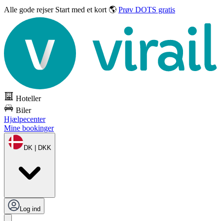
Alle gode rejser
Start med et kort 🌎
Prøv DOTS gratis
Hoteller
Biler
Hjælpecenter
Mine bookinger
DK | DKK
Log ind