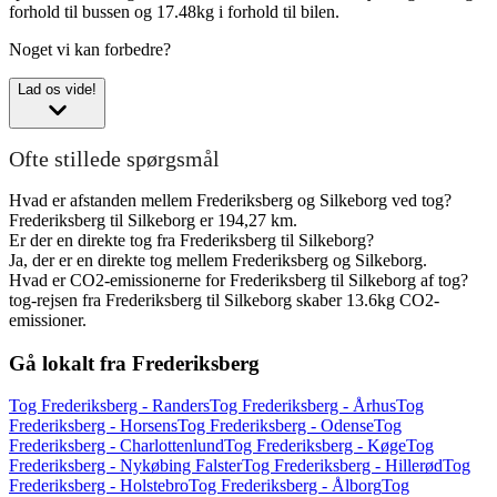
forhold til bussen og 17.48kg i forhold til bilen.
Noget vi kan forbedre?
Lad os vide!
Ofte stillede spørgsmål
Hvad er afstanden mellem Frederiksberg og Silkeborg ved tog?
Frederiksberg til Silkeborg er 194,27 km.
Er der en direkte tog fra Frederiksberg til Silkeborg?
Ja, der er en direkte tog mellem Frederiksberg og Silkeborg.
Hvad er CO2-emissionerne for Frederiksberg til Silkeborg af tog?
tog-rejsen fra Frederiksberg til Silkeborg skaber 13.6kg CO2-
emissioner.
Gå lokalt fra Frederiksberg
Tog Frederiksberg - Randers
Tog Frederiksberg - Århus
Tog
Frederiksberg - Horsens
Tog Frederiksberg - Odense
Tog
Frederiksberg - Charlottenlund
Tog Frederiksberg - Køge
Tog
Frederiksberg - Nykøbing Falster
Tog Frederiksberg - Hillerød
Tog
Frederiksberg - Holstebro
Tog Frederiksberg - Ålborg
Tog