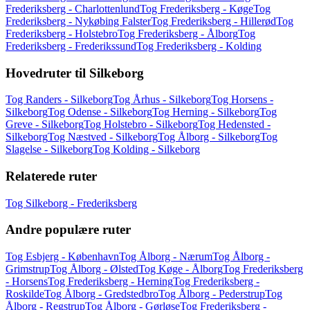
Frederiksberg - Charlottenlund
Tog Frederiksberg - Køge
Tog
Frederiksberg - Nykøbing Falster
Tog Frederiksberg - Hillerød
Tog
Frederiksberg - Holstebro
Tog Frederiksberg - Ålborg
Tog
Frederiksberg - Frederikssund
Tog Frederiksberg - Kolding
Hovedruter til Silkeborg
Tog Randers - Silkeborg
Tog Århus - Silkeborg
Tog Horsens -
Silkeborg
Tog Odense - Silkeborg
Tog Herning - Silkeborg
Tog
Greve - Silkeborg
Tog Holstebro - Silkeborg
Tog Hedensted -
Silkeborg
Tog Næstved - Silkeborg
Tog Ålborg - Silkeborg
Tog
Slagelse - Silkeborg
Tog Kolding - Silkeborg
Relaterede ruter
Tog Silkeborg - Frederiksberg
Andre populære ruter
Tog Esbjerg - København
Tog Ålborg - Nærum
Tog Ålborg -
Grimstrup
Tog Ålborg - Ølsted
Tog Køge - Ålborg
Tog Frederiksberg
- Horsens
Tog Frederiksberg - Herning
Tog Frederiksberg -
Roskilde
Tog Ålborg - Gredstedbro
Tog Ålborg - Pederstrup
Tog
Ålborg - Regstrup
Tog Ålborg - Gørløse
Tog Frederiksberg -