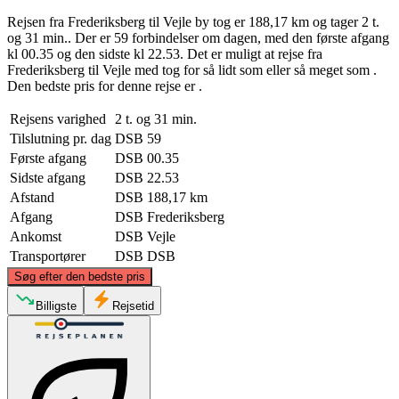
Rejsen fra Frederiksberg til Vejle by tog er 188,17 km og tager 2 t.
og 31 min.. Der er 59 forbindelser om dagen, med den første afgang
kl 00.35 og den sidste kl 22.53. Det er muligt at rejse fra
Frederiksberg til Vejle med tog for så lidt som eller så meget som .
Den bedste pris for denne rejse er .
Rejsens varighed
2 t. og 31 min.
Tilslutning pr. dag
DSB
59
Første afgang
DSB
00.35
Sidste afgang
DSB
22.53
Afstand
DSB
188,17 km
Afgang
DSB
Frederiksberg
Ankomst
DSB
Vejle
Transportører
DSB
DSB
©
CARTO
, ©
OpenStreetMap
contributors
Søg efter den bedste pris
Billigste
Rejsetid
Vejle
Frederiksberg