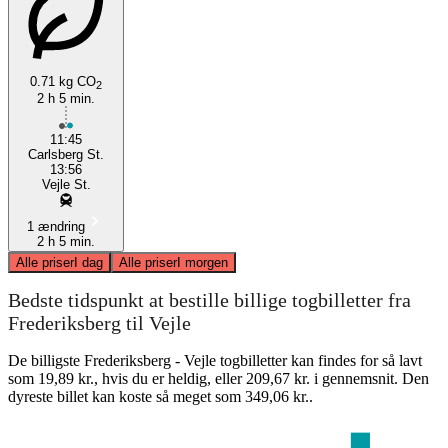
0.71 kg CO
2
2 h 5 min.
11:45
Carlsberg St.
13:56
Vejle St.
1 ændring
2 h 5 min.
Alle priser
I dag
Alle priser
I morgen
Bedste tidspunkt at bestille billige togbilletter fra
Frederiksberg til Vejle
De billigste Frederiksberg - Vejle togbilletter kan findes for så lavt
som 19,89 kr., hvis du er heldig, eller 209,67 kr. i gennemsnit. Den
dyreste billet kan koste så meget som 349,06 kr..