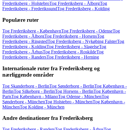
Frederiksberg - Holstebro
Tog Frederiksberg - Ålborg
Tog
Frederiksberg - Frederikssund
Tog Frederiksberg - Kolding
Populære ruter
Tog Frederiksberg - København
Tog Frederiksberg - Odense
Tog
Frederiksberg - Ålborg
Tog Frederiksberg - Horsens
Tog
Frederiksberg - Ringsted
Tog Frederiksberg - Nykøbing Falster
Tog
Frederiksberg - Kolding
Tog Frederiksberg - Slagelse
Tog
Frederiksberg - Århus
Tog Frederiksberg - Roskilde
Tog
Frederiksberg - Randers
Tog Frederiksberg - Herning
Internationale ruter fra Frederiksberg og
nærliggende områder
Tog Skanderborg - Berlin
Tog Sønderborg - Berlin
Tog København -
Berlin
Tog Silkeborg - Berlin
Tog Horsens - Berlin
Tog København -
Paris
Tog København - Milano
Tog Odense - München
Tog
Sønderborg - München
Tog Holstebro - München
Tog København -
München
Tog Kolding - München
Andre destinationer fra Frederiksberg
Tog Frederiksberg - Randers
Tog Frederiksberg - Århus
Tog