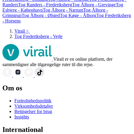
Randers
Tog Randers - Frederiksberg
Tog Ålborg - Grevinge
Tog
Esbjerg - København
Tog Ålborg - Nærum
Tog Ålborg -
Grimstrup
Tog Ålborg - Ølsted
Tog Køge - Ålborg
Tog Frederiksberg
- Horsens
Virail
>
Tog Frederiksberg - Vejle
Virail er en online platform, der
sammenligner alle tilgængelige ruter til din rejse.
Om os
Fortrolighedspolitik
Virksomhedsdetaljer
Betingelser for brug
Insights
International