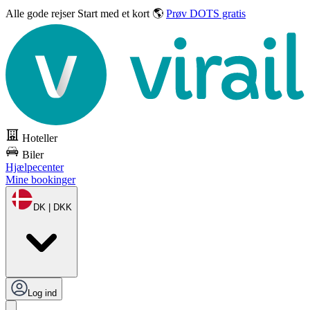
Alle gode rejser
Start med et kort 🌎
Prøv DOTS gratis
Hoteller
Biler
Hjælpecenter
Mine bookinger
DK | DKK
Log ind