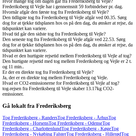
Hvor mange tog om dagen går fra Frederiksberg til Vejle?
Frederiksberg til Vejle har i gennemsnit 59 forbindelser pr. dag.
Hvornår afgår den første tog fra Frederiksberg til Vejle?
Den tidligste tog fra Frederiksberg til Vejle afgår ved 00.35. Sørg
dog for at tjekke tidsplanen hos os på den dag, du ønsker at rejse, da
tidspunktet kan variere.
Hvad tid går den sidste tog fra Frederiksberg til Vejle?
Den seneste tog fra Frederiksberg til Vejle afgår ved 22.53. Sørg
dog for at tjekke tidsplanen hos os på den dag, du ønsker at rejse, da
tidspunktet kan variere.
Hvad er den hurtigste rejsetid mellem Frederiksberg til Vejle af tog?
Den hurtigste rejsetid med tog mellem Frederiksberg og Vejle er 2 t.
og 11 min..
Er der en direkte tog fra Frederiksberg til Vejle?
Ja, der er en direkte tog mellem Frederiksberg og Vejle.
Hvad er CO2-emissionerne for Frederiksberg til Vejle af tog?
tog-rejsen fra Frederiksberg til Vejle skaber 13.17kg CO2-
emissioner.
Gå lokalt fra Frederiksberg
Tog Frederiksberg - Randers
Tog Frederiksberg - Århus
Tog
Frederiksberg - Horsens
Tog Frederiksberg - Odense
Tog
Frederiksberg - Charlottenlund
Tog Frederiksberg - Køge
Tog
Frederiksberg - Nykøbing Falster
Tog Frederiksberg - Hillerød
Tog