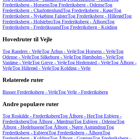
Frederiksberg - Horsens
Tog Frederiksberg - Odense
Tog
Frederiksberg - Charlottenlund
Tog Frederiksberg - Køge
Tog
Frederiksberg - Nykøbing Falster
Tog Frederiksberg - Hillerød
Tog
Frederiksberg - Holstebro
Tog Frederiksberg - Ålborg
Tog
Frederiksberg - Frederikssund
Tog Frederiksberg - Kolding
Hovedruter til Vejle
Tog Randers - Vejle
Tog Århus - Vejle
Tog Horsens - Vejle
Tog
Odense - Vejle
Tog Silkeborg - Vejle
Tog Hørsholm - Vejle
Tog
Vanløse - Vejle
Tog Greve - Vejle
Tog Hedensted - Vejle
Tog Ålborg -
Vejle
Tog Hillerød - Vejle
Tog Kolding - Vejle
Relaterede ruter
Busser Frederiksberg - Vejle
Tog Vejle - Frederiksberg
Andre populære ruter
Tog Roskilde - Frederiksberg
Tog Ålborg - Hee
Tog Esbjerg -
Frederiksberg
Tog Ålborg - Mørdrup
Tog Esbjerg - Odense
Tog
Ålborg - Hedehusene
Tog Ålborg - Nørre Asmindrup
Tog
Frederiksberg - Esbjerg
Tog Frederiksberg - Ålborg
Tog
Frederiksberg - Kolding
Tog Ålborg - Grænge
Tog Frederiksberg -