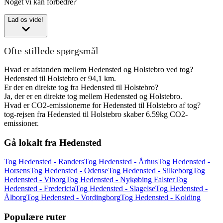
Noget vi kan forbedre?
Lad os vide!
Ofte stillede spørgsmål
Hvad er afstanden mellem Hedensted og Holstebro ved tog?
Hedensted til Holstebro er 94,1 km.
Er der en direkte tog fra Hedensted til Holstebro?
Ja, der er en direkte tog mellem Hedensted og Holstebro.
Hvad er CO2-emissionerne for Hedensted til Holstebro af tog?
tog-rejsen fra Hedensted til Holstebro skaber 6.59kg CO2-
emissioner.
Gå lokalt fra Hedensted
Tog Hedensted - Randers
Tog Hedensted - Århus
Tog Hedensted -
Horsens
Tog Hedensted - Odense
Tog Hedensted - Silkeborg
Tog
Hedensted - Viborg
Tog Hedensted - Nykøbing Falster
Tog
Hedensted - Fredericia
Tog Hedensted - Slagelse
Tog Hedensted -
Ålborg
Tog Hedensted - Vordingborg
Tog Hedensted - Kolding
Populære ruter