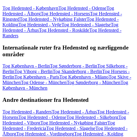
Tog Hedensted - København
Tog Hedensted - Odense
Tog
Hedensted - Ålborg
Tog Hedensted - Horsens
Tog Hedensted -
Ringsted
Tog Hedensted - Nykøbing Falster
Tog Hedensted -
Kolding
Tog Hedensted - Vejle
Tog Hedensted - Slagelse
Tog
Hedensted - Århus
Tog Hedensted - Roskilde
Tog Hedensted -
Randers
Internationale ruter fra Hedensted og nærliggende
områder
Tog København - Berlin
Tog Sønderborg - Berlin
Tog Silkeborg -
Berlin
Tog Viborg - Berlin
Tog Skanderborg - Berlin
Tog Horsens -
Berlin
Tog København - Paris
Tog København - Milano
Tog Skive -
München
Tog Odense - München
Tog Sønderborg - München
Tog
København - München
Andre destinationer fra Hedensted
Tog Hedensted - Randers
Tog Hedensted - Århus
Tog Hedensted -
Horsens
Tog Hedensted - Odense
Tog Hedensted - Silkeborg
Tog
Hedensted - Viborg
Tog Hedensted - Nykøbing Falster
Tog
Hedensted - Fredericia
Tog Hedensted - Slagelse
Tog Hedensted -
Ålborg
Tog Hedensted - Vordingborg
Tog Hedensted - Kolding