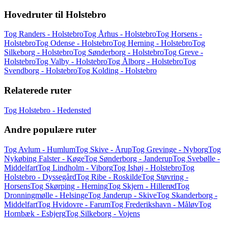
Hovedruter til Holstebro
Tog Randers - Holstebro
Tog Århus - Holstebro
Tog Horsens -
Holstebro
Tog Odense - Holstebro
Tog Herning - Holstebro
Tog
Silkeborg - Holstebro
Tog Sønderborg - Holstebro
Tog Greve -
Holstebro
Tog Valby - Holstebro
Tog Ålborg - Holstebro
Tog
Svendborg - Holstebro
Tog Kolding - Holstebro
Relaterede ruter
Tog Holstebro - Hedensted
Andre populære ruter
Tog Avlum - Humlum
Tog Skive - Årup
Tog Grevinge - Nyborg
Tog
Nykøbing Falster - Køge
Tog Sønderborg - Janderup
Tog Svebølle -
Middelfart
Tog Lindholm - Viborg
Tog Ishøj - Holstebro
Tog
Holstebro - Dyssegård
Tog Ribe - Roskilde
Tog Støvring -
Horsens
Tog Skørping - Herning
Tog Skjern - Hillerød
Tog
Dronningmølle - Helsinge
Tog Janderup - Skive
Tog Skanderborg -
Middelfart
Tog Hvidovre - Farum
Tog Frederikshavn - Måløv
Tog
Hornbæk - Esbjerg
Tog Silkeborg - Vojens