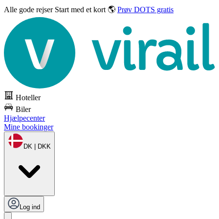
Alle gode rejser
Start med et kort 🌎
Prøv DOTS gratis
Hoteller
Biler
Hjælpecenter
Mine bookinger
DK | DKK
Log ind