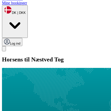
Mine bookinger
DK | DKK
Log ind
Horsens til Næstved Tog