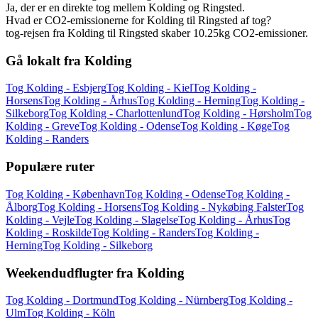
Ja, der er en direkte tog mellem Kolding og Ringsted.
Hvad er CO2-emissionerne for Kolding til Ringsted af tog?
tog-rejsen fra Kolding til Ringsted skaber 10.25kg CO2-emissioner.
Gå lokalt fra Kolding
Tog Kolding - Esbjerg
Tog Kolding - Kiel
Tog Kolding -
Horsens
Tog Kolding - Århus
Tog Kolding - Herning
Tog Kolding -
Silkeborg
Tog Kolding - Charlottenlund
Tog Kolding - Hørsholm
Tog
Kolding - Greve
Tog Kolding - Odense
Tog Kolding - Køge
Tog
Kolding - Randers
Populære ruter
Tog Kolding - København
Tog Kolding - Odense
Tog Kolding -
Ålborg
Tog Kolding - Horsens
Tog Kolding - Nykøbing Falster
Tog
Kolding - Vejle
Tog Kolding - Slagelse
Tog Kolding - Århus
Tog
Kolding - Roskilde
Tog Kolding - Randers
Tog Kolding -
Herning
Tog Kolding - Silkeborg
Weekendudflugter fra Kolding
Tog Kolding - Dortmund
Tog Kolding - Nürnberg
Tog Kolding -
Ulm
Tog Kolding - Köln