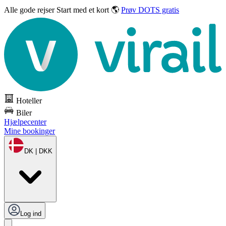
Alle gode rejser
Start med et kort 🌎
Prøv DOTS gratis
Hoteller
Biler
Hjælpecenter
Mine bookinger
DK | DKK
Log ind