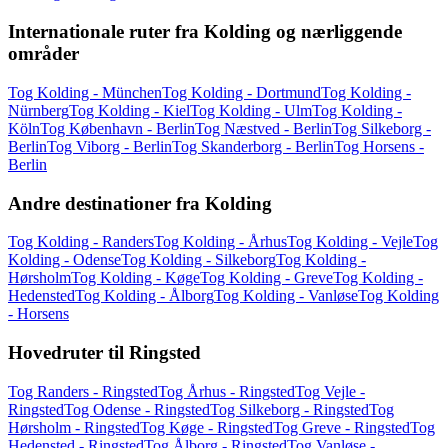
Internationale ruter fra Kolding og nærliggende
områder
Tog Kolding - München
Tog Kolding - Dortmund
Tog Kolding -
Nürnberg
Tog Kolding - Kiel
Tog Kolding - Ulm
Tog Kolding -
Köln
Tog København - Berlin
Tog Næstved - Berlin
Tog Silkeborg -
Berlin
Tog Viborg - Berlin
Tog Skanderborg - Berlin
Tog Horsens -
Berlin
Andre destinationer fra Kolding
Tog Kolding - Randers
Tog Kolding - Århus
Tog Kolding - Vejle
Tog
Kolding - Odense
Tog Kolding - Silkeborg
Tog Kolding -
Hørsholm
Tog Kolding - Køge
Tog Kolding - Greve
Tog Kolding -
Hedensted
Tog Kolding - Ålborg
Tog Kolding - Vanløse
Tog Kolding
- Horsens
Hovedruter til Ringsted
Tog Randers - Ringsted
Tog Århus - Ringsted
Tog Vejle -
Ringsted
Tog Odense - Ringsted
Tog Silkeborg - Ringsted
Tog
Hørsholm - Ringsted
Tog Køge - Ringsted
Tog Greve - Ringsted
Tog
Hedensted - Ringsted
Tog Ålborg - Ringsted
Tog Vanløse -