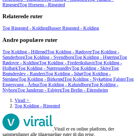
Ringsted
Tog Horsens - Ringsted
Relaterede ruter
Tog Ringsted - Kolding
Busser Ringsted - Kolding
Andre populære ruter
Tog Kolding - Hillerød
Tog Kolding - Rødovre
Tog Kolding -
Sønderborg
Tog Kolding - Svendborg
Tog Kolding - Hjørring
Tog
Rødovre - Kolding
Tog Kolding - Frederikshavn
Tog Kolding -
Holbæk
Tog Kolding - Nørresundby
Tog Kolding - Skive
Tog
Brønderslev - Randers
Tog Kolding - Ishøj
Tog Kolding -
Stenløse
Tog Kolding - Birkerød
Tog Kolding - Nykøbing Falster
Tog
Engesvang - Århus
Tog Kolding - Kalundborg
Tog Kolding -
Nyborg
Tog Janderup - Esbjerg
Tog Berlin - Eitensheim
Virail
>
Tog Kolding - Ringsted
Virail er en online platform, der
sammenligner alle tilgængelige ruter til din rejse.