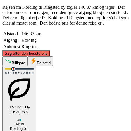
Rejsen fra Kolding til Ringsted by tog er 146,37 km og tager . Der
er forbindelser om dagen, med den første afgang kl og den sidste kl .
Det er muligt at rejse fra Kolding til Ringsted med tog for så lidt som
eller så meget som . Den bedste pris for denne rejse er .
Afstand
146,37 km
Afgang
Kolding
Ankomst
Ringsted
©
CARTO
, ©
OpenStreetMap
contributors
Søg efter den bedste pris
Billigste
Rejsetid
Kolding
Ringsted
0.57 kg CO
2
1 h 40 min.
09:09
Kolding St.