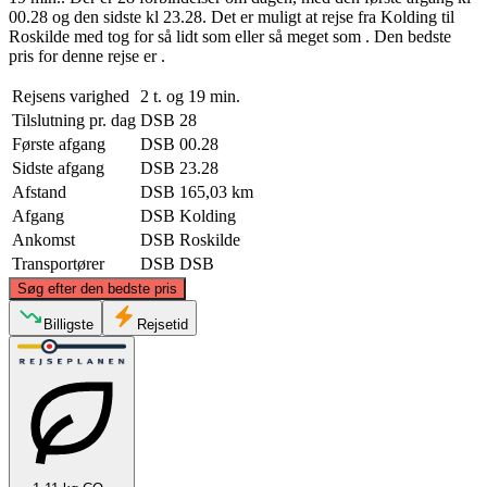
00.28 og den sidste kl 23.28. Det er muligt at rejse fra Kolding til
Roskilde med tog for så lidt som eller så meget som . Den bedste
pris for denne rejse er .
Rejsens varighed
2 t. og 19 min.
Tilslutning pr. dag
DSB
28
Første afgang
DSB
00.28
Sidste afgang
DSB
23.28
Afstand
DSB
165,03 km
Afgang
DSB
Kolding
Ankomst
DSB
Roskilde
Transportører
DSB
DSB
©
CARTO
, ©
OpenStreetMap
contributors
Søg efter den bedste pris
Billigste
Rejsetid
Roskilde
Kolding