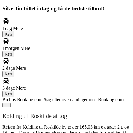
Sikr din billet i dag og få de bedste tilbud!
I dag
Mere
Køb
I morgen
Mere
Køb
2 dage
Mere
Køb
3 dage
Mere
Køb
Bo hos Booking.com
Søg efter overnatninger med Booking.com
Kolding til Roskilde af tog
Rejsen fra Kolding til Roskilde by tog er 165,03 km og tager 2 t. og
19 min.. Der er 28 forbindelser om dagen, med den første afgang kl