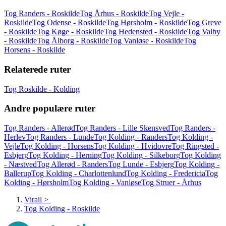
Tog Randers - Roskilde
Tog Århus - Roskilde
Tog Vejle -
Roskilde
Tog Odense - Roskilde
Tog Hørsholm - Roskilde
Tog Greve
- Roskilde
Tog Køge - Roskilde
Tog Hedensted - Roskilde
Tog Valby
- Roskilde
Tog Ålborg - Roskilde
Tog Vanløse - Roskilde
Tog
Horsens - Roskilde
Relaterede ruter
Tog Roskilde - Kolding
Andre populære ruter
Tog Randers - Allerød
Tog Randers - Lille Skensved
Tog Randers -
Herlev
Tog Randers - Lunde
Tog Kolding - Randers
Tog Kolding -
Vejle
Tog Kolding - Horsens
Tog Kolding - Hvidovre
Tog Ringsted -
Esbjerg
Tog Kolding - Herning
Tog Kolding - Silkeborg
Tog Kolding
- Næstved
Tog Allerød - Randers
Tog Lunde - Esbjerg
Tog Kolding -
Ballerup
Tog Kolding - Charlottenlund
Tog Kolding - Fredericia
Tog
Kolding - Hørsholm
Tog Kolding - Vanløse
Tog Struer - Århus
Virail
>
Tog Kolding - Roskilde