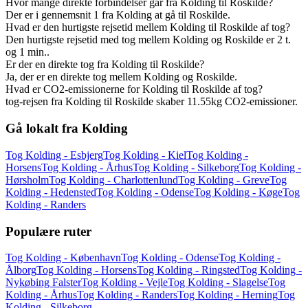
Hvor mange direkte forbindelser går fra Kolding til Roskilde?
Der er i gennemsnit 1 fra Kolding at gå til Roskilde.
Hvad er den hurtigste rejsetid mellem Kolding til Roskilde af tog?
Den hurtigste rejsetid med tog mellem Kolding og Roskilde er 2 t.
og 1 min..
Er der en direkte tog fra Kolding til Roskilde?
Ja, der er en direkte tog mellem Kolding og Roskilde.
Hvad er CO2-emissionerne for Kolding til Roskilde af tog?
tog-rejsen fra Kolding til Roskilde skaber 11.55kg CO2-emissioner.
Gå lokalt fra Kolding
Tog Kolding - Esbjerg
Tog Kolding - Kiel
Tog Kolding -
Horsens
Tog Kolding - Århus
Tog Kolding - Silkeborg
Tog Kolding -
Hørsholm
Tog Kolding - Charlottenlund
Tog Kolding - Greve
Tog
Kolding - Hedensted
Tog Kolding - Odense
Tog Kolding - Køge
Tog
Kolding - Randers
Populære ruter
Tog Kolding - København
Tog Kolding - Odense
Tog Kolding -
Ålborg
Tog Kolding - Horsens
Tog Kolding - Ringsted
Tog Kolding -
Nykøbing Falster
Tog Kolding - Vejle
Tog Kolding - Slagelse
Tog
Kolding - Århus
Tog Kolding - Randers
Tog Kolding - Herning
Tog
Kolding - Silkeborg