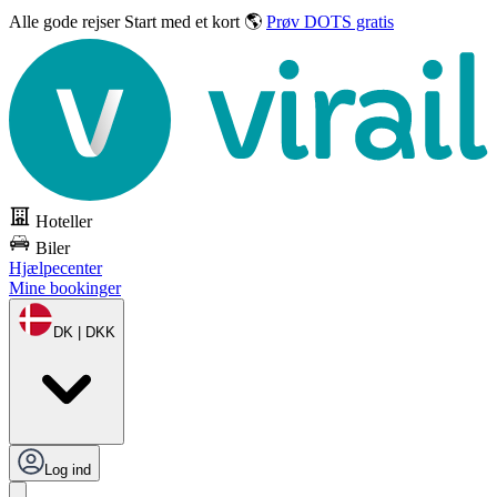
Alle gode rejser
Start med et kort 🌎
Prøv DOTS gratis
Hoteller
Biler
Hjælpecenter
Mine bookinger
DK | DKK
Log ind