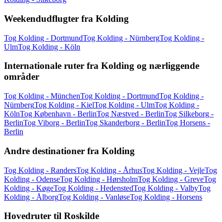
Weekendudflugter fra Kolding
Tog Kolding - Dortmund
Tog Kolding - Nürnberg
Tog Kolding -
Ulm
Tog Kolding - Köln
Internationale ruter fra Kolding og nærliggende
områder
Tog Kolding - München
Tog Kolding - Dortmund
Tog Kolding -
Nürnberg
Tog Kolding - Kiel
Tog Kolding - Ulm
Tog Kolding -
Köln
Tog København - Berlin
Tog Næstved - Berlin
Tog Silkeborg -
Berlin
Tog Viborg - Berlin
Tog Skanderborg - Berlin
Tog Horsens -
Berlin
Andre destinationer fra Kolding
Tog Kolding - Randers
Tog Kolding - Århus
Tog Kolding - Vejle
Tog
Kolding - Odense
Tog Kolding - Hørsholm
Tog Kolding - Greve
Tog
Kolding - Køge
Tog Kolding - Hedensted
Tog Kolding - Valby
Tog
Kolding - Ålborg
Tog Kolding - Vanløse
Tog Kolding - Horsens
Hovedruter til Roskilde