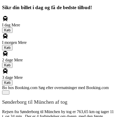
Sikr din billet i dag og få de bedste tilbud!
I dag
Mere
Køb
I morgen
Mere
Køb
2 dage
Mere
Køb
3 dage
Mere
Køb
Bo hos Booking.com
Søg efter overnatninger med Booking.com
Sønderborg til München af tog
Rejsen fra Sønderborg til München by tog er 763,65 km og tager 11
t. og 34 min.. Der er 4 forbindelser om dagen, med den første