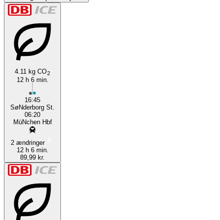
4.11 kg CO
2
12 h 6 min.
Munich
16:45
SøNderborg St.
06:20
MüNchen Hbf
2 ændringer
12 h 6 min.
89,99 kr.