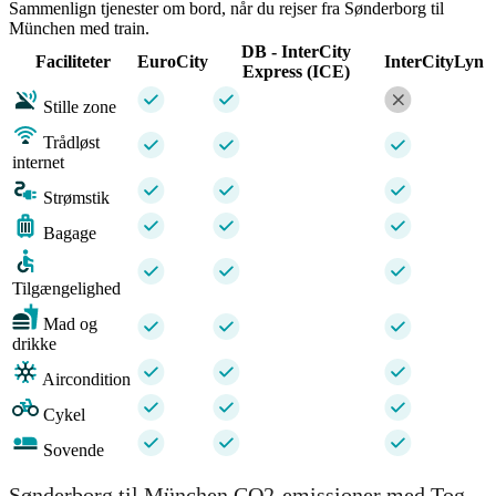
Sammenlign tjenester om bord, når du rejser fra Sønderborg til
München med train.
DB - InterCity
Faciliteter
EuroCity
InterCityLyn
Express (ICE)
Stille zone
Trådløst
internet
Strømstik
Bagage
Tilgængelighed
Mad og
drikke
Aircondition
Cykel
Sovende
Sønderborg til München CO2-emissioner med Tog