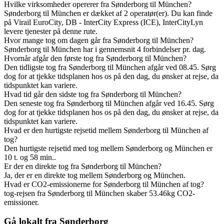
Hvilke virksomheder opererer fra Sønderborg til München?
Sønderborg til München er dækket af 2 operatør(er). Du kan finde
på Virail EuroCity, DB - InterCity Express (ICE), InterCityLyn
levere tjenester på denne rute.
Hvor mange tog om dagen går fra Sønderborg til München?
Sønderborg til München har i gennemsnit 4 forbindelser pr. dag.
Hvornår afgår den første tog fra Sønderborg til München?
Den tidligste tog fra Sønderborg til München afgår ved 08.45. Sørg
dog for at tjekke tidsplanen hos os på den dag, du ønsker at rejse, da
tidspunktet kan variere.
Hvad tid går den sidste tog fra Sønderborg til München?
Den seneste tog fra Sønderborg til München afgår ved 16.45. Sørg
dog for at tjekke tidsplanen hos os på den dag, du ønsker at rejse, da
tidspunktet kan variere.
Hvad er den hurtigste rejsetid mellem Sønderborg til München af
tog?
Den hurtigste rejsetid med tog mellem Sønderborg og München er
10 t. og 58 min..
Er der en direkte tog fra Sønderborg til München?
Ja, der er en direkte tog mellem Sønderborg og München.
Hvad er CO2-emissionerne for Sønderborg til München af tog?
tog-rejsen fra Sønderborg til München skaber 53.46kg CO2-
emissioner.
Gå lokalt fra Sønderborg