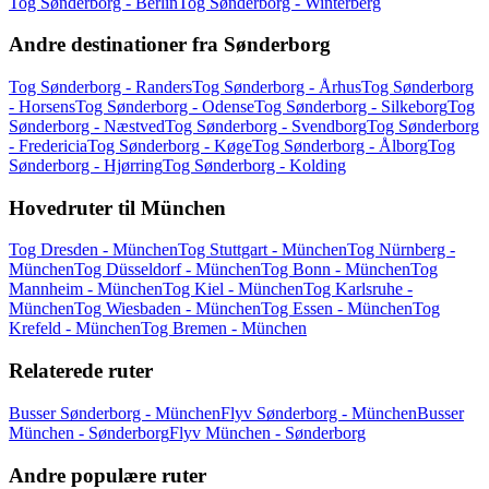
Tog Sønderborg - Berlin
Tog Sønderborg - Winterberg
Andre destinationer fra Sønderborg
Tog Sønderborg - Randers
Tog Sønderborg - Århus
Tog Sønderborg
- Horsens
Tog Sønderborg - Odense
Tog Sønderborg - Silkeborg
Tog
Sønderborg - Næstved
Tog Sønderborg - Svendborg
Tog Sønderborg
- Fredericia
Tog Sønderborg - Køge
Tog Sønderborg - Ålborg
Tog
Sønderborg - Hjørring
Tog Sønderborg - Kolding
Hovedruter til München
Tog Dresden - München
Tog Stuttgart - München
Tog Nürnberg -
München
Tog Düsseldorf - München
Tog Bonn - München
Tog
Mannheim - München
Tog Kiel - München
Tog Karlsruhe -
München
Tog Wiesbaden - München
Tog Essen - München
Tog
Krefeld - München
Tog Bremen - München
Relaterede ruter
Busser Sønderborg - München
Flyv Sønderborg - München
Busser
München - Sønderborg
Flyv München - Sønderborg
Andre populære ruter