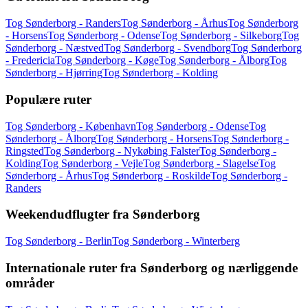
Tog Sønderborg - Randers
Tog Sønderborg - Århus
Tog Sønderborg
- Horsens
Tog Sønderborg - Odense
Tog Sønderborg - Silkeborg
Tog
Sønderborg - Næstved
Tog Sønderborg - Svendborg
Tog Sønderborg
- Fredericia
Tog Sønderborg - Køge
Tog Sønderborg - Ålborg
Tog
Sønderborg - Hjørring
Tog Sønderborg - Kolding
Populære ruter
Tog Sønderborg - København
Tog Sønderborg - Odense
Tog
Sønderborg - Ålborg
Tog Sønderborg - Horsens
Tog Sønderborg -
Ringsted
Tog Sønderborg - Nykøbing Falster
Tog Sønderborg -
Kolding
Tog Sønderborg - Vejle
Tog Sønderborg - Slagelse
Tog
Sønderborg - Århus
Tog Sønderborg - Roskilde
Tog Sønderborg -
Randers
Weekendudflugter fra Sønderborg
Tog Sønderborg - Berlin
Tog Sønderborg - Winterberg
Internationale ruter fra Sønderborg og nærliggende
områder