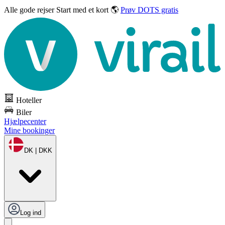
Alle gode rejser
Start med et kort 🌎
Prøv DOTS gratis
Hoteller
Biler
Hjælpecenter
Mine bookinger
DK | DKK
Log ind