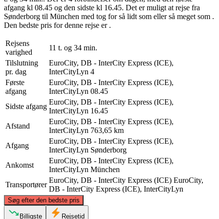
afgang kl 08.45 og den sidste kl 16.45. Det er muligt at rejse fra
Sønderborg til München med tog for så lidt som eller så meget som .
Den bedste pris for denne rejse er .
Rejsens
11 t. og 34 min.
varighed
Tilslutning
EuroCity, DB - InterCity Express (ICE),
pr. dag
InterCityLyn
4
Første
EuroCity, DB - InterCity Express (ICE),
afgang
InterCityLyn
08.45
EuroCity, DB - InterCity Express (ICE),
Sidste afgang
InterCityLyn
16.45
EuroCity, DB - InterCity Express (ICE),
Afstand
InterCityLyn
763,65 km
EuroCity, DB - InterCity Express (ICE),
Afgang
InterCityLyn
Sønderborg
EuroCity, DB - InterCity Express (ICE),
Ankomst
InterCityLyn
München
EuroCity, DB - InterCity Express (ICE)
EuroCity,
Transportører
DB - InterCity Express (ICE), InterCityLyn
©
CARTO
, ©
OpenStreetMap
contributors
Søg efter den bedste pris
Sønderborg
Billigste
Rejsetid