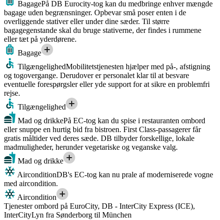
Bagage
På DB Eurocity-tog kan du medbringe enhver mængde
bagage uden begrænsninger. Opbevar små poser enten i de
overliggende stativer eller under dine sæder. Til større
bagagegenstande skal du bruge stativerne, der findes i rummene
eller tæt på yderdørene.
Bagage
Tilgængelighed
Mobilitetstjenesten hjælper med på-, afstigning
og togovergange. Derudover er personalet klar til at besvare
eventuelle forespørgsler eller yde support for at sikre en problemfri
rejse.
Tilgængelighed
Mad og drikke
På EC-tog kan du spise i restauranten ombord
eller snuppe en hurtig bid fra bistroen. First Class-passagerer får
gratis måltider ved deres sæde. DB tilbyder forskellige, lokale
madmuligheder, herunder vegetariske og veganske valg.
Mad og drikke
Aircondition
DB's EC-tog kan nu prale af moderniserede vogne
med aircondition.
Aircondition
Tjenester ombord på EuroCity, DB - InterCity Express (ICE),
InterCityLyn fra Sønderborg til München