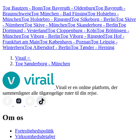
Tog Bautzen - Bonn
Tog Bayreuth - Oldenburg
Tog Bayreuth -
Braunschweig
Tog München - Bad Füssing
Tog Holstebro -
München
Tog Holstebro - Ringsted
Tog Silkeborg - Berlin
Tog Skive
- Nürnberg
Tog Skive - München
Tog Skanderborg - Berlin
Tog
Dortmund - Vesterland
Tog Cloppenburg - Köln
Tog Böblingen -
München
Tog Viborg - Berlin
Tog Viborg - Ringsted
Tog Hof -
Frankfurt am Main
Tog København - Poznan
Tog Leipzig -
Winterberg
Tog Albersdorf - Berlin
Tog Tønder - Herning
Virail
>
Tog Sønderborg - München
Virail er en online platform, der
sammenligner alle tilgængelige ruter til din rejse.
Om os
Fortrolighedspolitik
Virksomhedsdetaljer