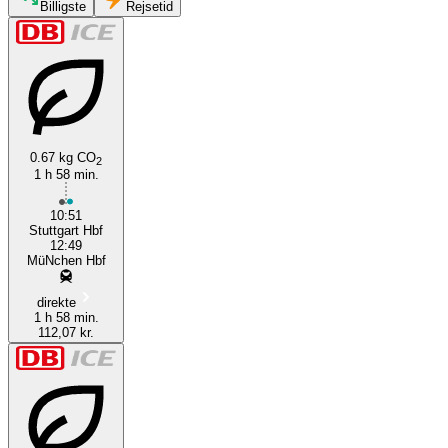
Billigste
Rejsetid
Stuttgart
0.67 kg CO
2
Munich
1 h 58 min.
10:51
Stuttgart Hbf
12:49
MüNchen Hbf
direkte
1 h 58 min.
112,07 kr.