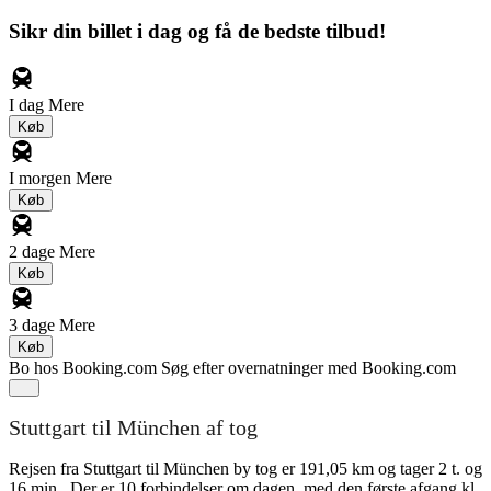
Sikr din billet i dag og få de bedste tilbud!
I dag
Mere
Køb
I morgen
Mere
Køb
2 dage
Mere
Køb
3 dage
Mere
Køb
Bo hos Booking.com
Søg efter overnatninger med Booking.com
Stuttgart til München af tog
Rejsen fra Stuttgart til München by tog er 191,05 km og tager 2 t. og
16 min.. Der er 10 forbindelser om dagen, med den første afgang kl