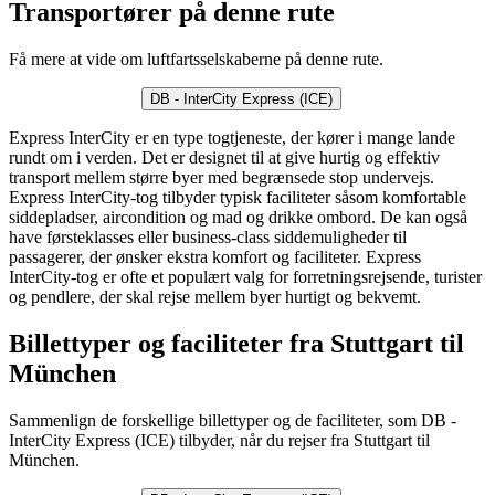
Transportører på denne rute
Få mere at vide om luftfartsselskaberne på denne rute.
DB - InterCity Express (ICE)
Express InterCity er en type togtjeneste, der kører i mange lande
rundt om i verden. Det er designet til at give hurtig og effektiv
transport mellem større byer med begrænsede stop undervejs.
Express InterCity-tog tilbyder typisk faciliteter såsom komfortable
siddepladser, aircondition og mad og drikke ombord. De kan også
have førsteklasses eller business-class siddemuligheder til
passagerer, der ønsker ekstra komfort og faciliteter. Express
InterCity-tog er ofte et populært valg for forretningsrejsende, turister
og pendlere, der skal rejse mellem byer hurtigt og bekvemt.
Billettyper og faciliteter fra Stuttgart til
München
Sammenlign de forskellige billettyper og de faciliteter, som DB -
InterCity Express (ICE) tilbyder, når du rejser fra Stuttgart til
München.