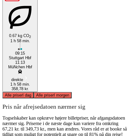
0.67 kg CO
2
1 h 58 min.
09:15
Stuttgart Hbf
11:13
MüNchen Hbf
direkte
1 h 58 min.
358,78 kr.
Alle priser
I dag
Alle priser
I morgen
Pris når afrejsedatoen nærmer sig
Togselskaber kan opkræve højere billetpriser, når afgangsdatoen
nærmer sig. Priserne i de næste dage kan variere fra omkring
67,21 kr. til 349,73 kr., men kan ændres. Vores råd er at booke så
tidligt som muligt for potentielt at spare op til 81% på din rejse!