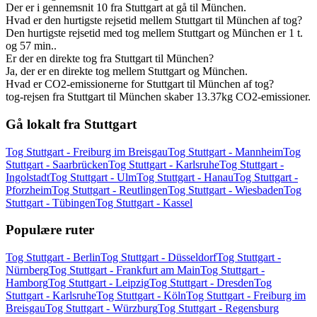
Der er i gennemsnit 10 fra Stuttgart at gå til München.
Hvad er den hurtigste rejsetid mellem Stuttgart til München af tog?
Den hurtigste rejsetid med tog mellem Stuttgart og München er 1 t.
og 57 min..
Er der en direkte tog fra Stuttgart til München?
Ja, der er en direkte tog mellem Stuttgart og München.
Hvad er CO2-emissionerne for Stuttgart til München af tog?
tog-rejsen fra Stuttgart til München skaber 13.37kg CO2-emissioner.
Gå lokalt fra Stuttgart
Tog Stuttgart - Freiburg im Breisgau
Tog Stuttgart - Mannheim
Tog
Stuttgart - Saarbrücken
Tog Stuttgart - Karlsruhe
Tog Stuttgart -
Ingolstadt
Tog Stuttgart - Ulm
Tog Stuttgart - Hanau
Tog Stuttgart -
Pforzheim
Tog Stuttgart - Reutlingen
Tog Stuttgart - Wiesbaden
Tog
Stuttgart - Tübingen
Tog Stuttgart - Kassel
Populære ruter
Tog Stuttgart - Berlin
Tog Stuttgart - Düsseldorf
Tog Stuttgart -
Nürnberg
Tog Stuttgart - Frankfurt am Main
Tog Stuttgart -
Hamborg
Tog Stuttgart - Leipzig
Tog Stuttgart - Dresden
Tog
Stuttgart - Karlsruhe
Tog Stuttgart - Köln
Tog Stuttgart - Freiburg im
Breisgau
Tog Stuttgart - Würzburg
Tog Stuttgart - Regensburg