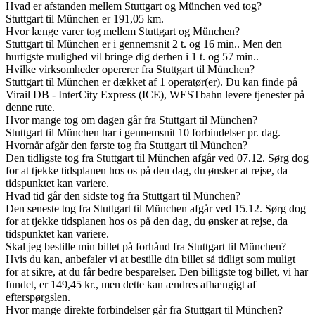
Hvad er afstanden mellem Stuttgart og München ved tog?
Stuttgart til München er 191,05 km.
Hvor længe varer tog mellem Stuttgart og München?
Stuttgart til München er i gennemsnit 2 t. og 16 min.. Men den
hurtigste mulighed vil bringe dig derhen i 1 t. og 57 min..
Hvilke virksomheder opererer fra Stuttgart til München?
Stuttgart til München er dækket af 1 operatør(er). Du kan finde på
Virail DB - InterCity Express (ICE), WESTbahn levere tjenester på
denne rute.
Hvor mange tog om dagen går fra Stuttgart til München?
Stuttgart til München har i gennemsnit 10 forbindelser pr. dag.
Hvornår afgår den første tog fra Stuttgart til München?
Den tidligste tog fra Stuttgart til München afgår ved 07.12. Sørg dog
for at tjekke tidsplanen hos os på den dag, du ønsker at rejse, da
tidspunktet kan variere.
Hvad tid går den sidste tog fra Stuttgart til München?
Den seneste tog fra Stuttgart til München afgår ved 15.12. Sørg dog
for at tjekke tidsplanen hos os på den dag, du ønsker at rejse, da
tidspunktet kan variere.
Skal jeg bestille min billet på forhånd fra Stuttgart til München?
Hvis du kan, anbefaler vi at bestille din billet så tidligt som muligt
for at sikre, at du får bedre besparelser. Den billigste tog billet, vi har
fundet, er 149,45 kr., men dette kan ændres afhængigt af
efterspørgslen.
Hvor mange direkte forbindelser går fra Stuttgart til München?