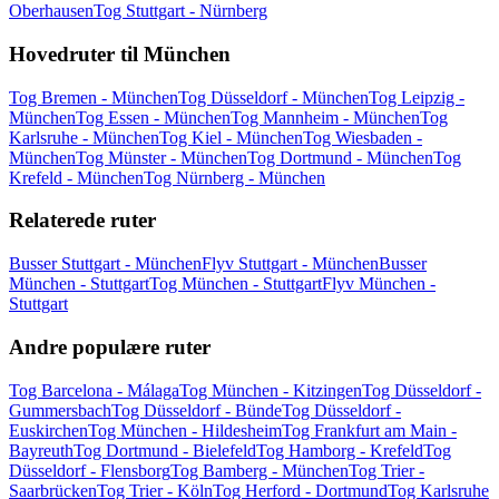
Oberhausen
Tog Stuttgart - Nürnberg
Hovedruter til München
Tog Bremen - München
Tog Düsseldorf - München
Tog Leipzig -
München
Tog Essen - München
Tog Mannheim - München
Tog
Karlsruhe - München
Tog Kiel - München
Tog Wiesbaden -
München
Tog Münster - München
Tog Dortmund - München
Tog
Krefeld - München
Tog Nürnberg - München
Relaterede ruter
Busser Stuttgart - München
Flyv Stuttgart - München
Busser
München - Stuttgart
Tog München - Stuttgart
Flyv München -
Stuttgart
Andre populære ruter
Tog Barcelona - Málaga
Tog München - Kitzingen
Tog Düsseldorf -
Gummersbach
Tog Düsseldorf - Bünde
Tog Düsseldorf -
Euskirchen
Tog München - Hildesheim
Tog Frankfurt am Main -
Bayreuth
Tog Dortmund - Bielefeld
Tog Hamborg - Krefeld
Tog
Düsseldorf - Flensborg
Tog Bamberg - München
Tog Trier -
Saarbrücken
Tog Trier - Köln
Tog Herford - Dortmund
Tog Karlsruhe