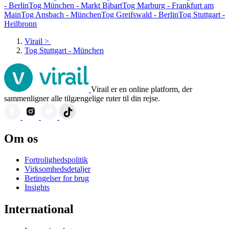
- Berlin
Tog München - Markt Bibart
Tog Marburg - Frankfurt am
Main
Tog Ansbach - München
Tog Greifswald - Berlin
Tog Stuttgart -
Heilbronn
Virail
>
Tog Stuttgart - München
Virail er en online platform, der
sammenligner alle tilgængelige ruter til din rejse.
Om os
Fortrolighedspolitik
Virksomhedsdetaljer
Betingelser for brug
Insights
International