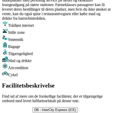
siddepladser med personlig service på sædet og eksklusiv
loungeadgang på større stationer. Førsteklasses passagerer kan få
leveret deres bestillinger til deres pladser, men hvis du ikke ønsker at
vente, kan du også spise i restaurantvognen eller købe mad og
drikke fra baren/bistrobilen.
Trådløst internet
Stille zone
Strømstik
Bagage
Tilgængelighed
Mad og drikke
Aircondition
Cykel
Facilitetsbeskrivelse
Find ud af mere om de forskellige faciliteter, der er tilgængelige
ombord med hvert luftfartsselskab på denne rute.
DB - InterCity Express (ICE)