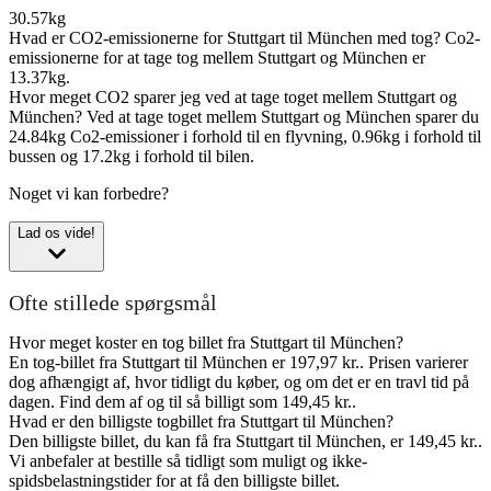
30.57kg
Hvad er CO2-emissionerne for Stuttgart til München med tog?
Co2-
emissionerne for at tage tog mellem Stuttgart og München er
13.37kg.
Hvor meget CO2 sparer jeg ved at tage toget mellem Stuttgart og
München?
Ved at tage toget mellem Stuttgart og München sparer du
24.84kg Co2-emissioner i forhold til en flyvning, 0.96kg i forhold til
bussen og 17.2kg i forhold til bilen.
Noget vi kan forbedre?
Lad os vide!
Ofte stillede spørgsmål
Hvor meget koster en tog billet fra Stuttgart til München?
En tog-billet fra Stuttgart til München er 197,97 kr.. Prisen varierer
dog afhængigt af, hvor tidligt du køber, og om det er en travl tid på
dagen. Find dem af og til så billigt som 149,45 kr..
Hvad er den billigste togbillet fra Stuttgart til München?
Den billigste billet, du kan få fra Stuttgart til München, er 149,45 kr..
Vi anbefaler at bestille så tidligt som muligt og ikke-
spidsbelastningstider for at få den billigste billet.