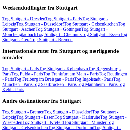
Weekendudflugter fra Stuttgart
Tog Stuttgart - Dresden
Tog Stuttgart - Paris
Tog Stuttgart -
Leipzig
Tog Stuttgart - Düsseldorf
Tog Stuttgart - Gelsenkirchen
Tog
Stuttgart - Aachen
Tog Stuttgart - Göttingen
Tog Stuttgart -
Mönchengladbach
Tog Stuttgart - Chemnitz
Tog Stuttgart - Essen
Tog
Stuttgart - Gera
Tog Stuttgart - Bremen
Internationale ruter fra Stuttgart og nærliggende
områder
Tog Stuttgart - Paris
Tog Stuttgart - København
Tog Regensburg -
Paris
Tog Fulda - Paris
Tog Frankfurt am Main - Paris
Tog Reutlingen
- Paris
Tog Freiburg im Breisgau - Paris
Tog Ingolstadt - Paris
Tog
München - Paris
Tog Saarbrücken - Paris
Tog Mannheim - Paris
Tog
Kehl - Paris
Andre destinationer fra Stuttgart
Tog Stuttgart - Bremen
Tog Stuttgart - Düsseldorf
Tog Stuttgart -
Leipzig
Tog Stuttgart - Essen
Tog Stuttgart - Karlsruhe
Tog Stuttgart -
Wiesbaden
Tog Stuttgart - Krefeld
Tog Stuttgart - Münster
Tog
Stuttgart - Gelsenkirchen
Tog Stuttgart - Dortmund
Tog Stuttgart -