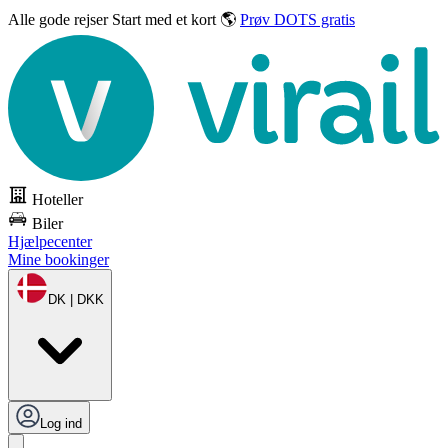
Alle gode rejser
Start med et kort 🌎
Prøv DOTS gratis
Hoteller
Biler
Hjælpecenter
Mine bookinger
DK | DKK
Log ind