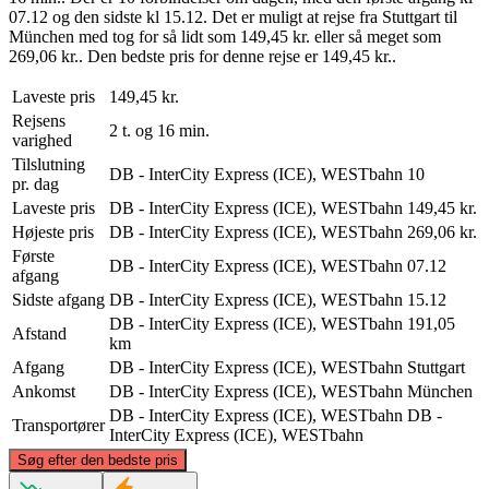
07.12 og den sidste kl 15.12. Det er muligt at rejse fra Stuttgart til
München med tog for så lidt som 149,45 kr. eller så meget som
269,06 kr.. Den bedste pris for denne rejse er 149,45 kr..
Laveste pris
149,45 kr.
Rejsens
2 t. og 16 min.
varighed
Tilslutning
DB - InterCity Express (ICE), WESTbahn
10
pr. dag
Laveste pris
DB - InterCity Express (ICE), WESTbahn
149,45 kr.
Højeste pris
DB - InterCity Express (ICE), WESTbahn
269,06 kr.
Første
DB - InterCity Express (ICE), WESTbahn
07.12
afgang
Sidste afgang
DB - InterCity Express (ICE), WESTbahn
15.12
DB - InterCity Express (ICE), WESTbahn
191,05
Afstand
km
Afgang
DB - InterCity Express (ICE), WESTbahn
Stuttgart
Ankomst
DB - InterCity Express (ICE), WESTbahn
München
DB - InterCity Express (ICE), WESTbahn
DB -
Transportører
InterCity Express (ICE), WESTbahn
©
CARTO
, ©
OpenStreetMap
contributors
Søg efter den bedste pris