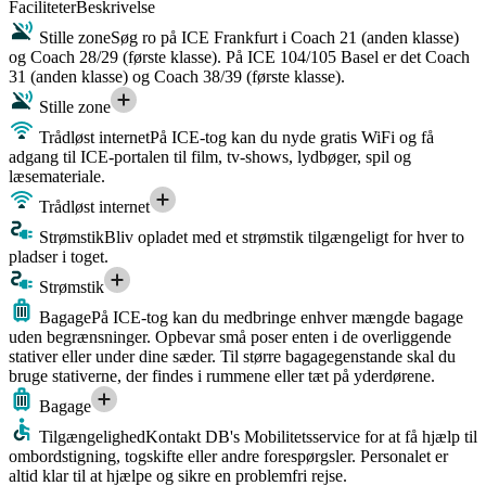
Faciliteter
Beskrivelse
Stille zone
Søg ro på ICE Frankfurt i Coach 21 (anden klasse)
og Coach 28/29 (første klasse). På ICE 104/105 Basel er det Coach
31 (anden klasse) og Coach 38/39 (første klasse).
Stille zone
Trådløst internet
På ICE-tog kan du nyde gratis WiFi og få
adgang til ICE-portalen til film, tv-shows, lydbøger, spil og
læsemateriale.
Trådløst internet
Strømstik
Bliv opladet med et strømstik tilgængeligt for hver to
pladser i toget.
Strømstik
Bagage
På ICE-tog kan du medbringe enhver mængde bagage
uden begrænsninger. Opbevar små poser enten i de overliggende
stativer eller under dine sæder. Til større bagagegenstande skal du
bruge stativerne, der findes i rummene eller tæt på yderdørene.
Bagage
Tilgængelighed
Kontakt DB's Mobilitetsservice for at få hjælp til
ombordstigning, togskifte eller andre forespørgsler. Personalet er
altid klar til at hjælpe og sikre en problemfri rejse.