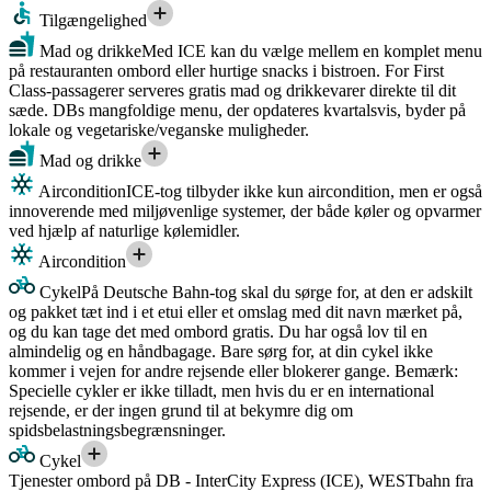
Tilgængelighed
Mad og drikke
Med ICE kan du vælge mellem en komplet menu
på restauranten ombord eller hurtige snacks i bistroen. For First
Class-passagerer serveres gratis mad og drikkevarer direkte til dit
sæde. DBs mangfoldige menu, der opdateres kvartalsvis, byder på
lokale og vegetariske/veganske muligheder.
Mad og drikke
Aircondition
ICE-tog tilbyder ikke kun aircondition, men er også
innoverende med miljøvenlige systemer, der både køler og opvarmer
ved hjælp af naturlige kølemidler.
Aircondition
Cykel
På Deutsche Bahn-tog skal du sørge for, at den er adskilt
og pakket tæt ind i et etui eller et omslag med dit navn mærket på,
og du kan tage det med ombord gratis. Du har også lov til en
almindelig og en håndbagage. Bare sørg for, at din cykel ikke
kommer i vejen for andre rejsende eller blokerer gange. Bemærk:
Specielle cykler er ikke tilladt, men hvis du er en international
rejsende, er der ingen grund til at bekymre dig om
spidsbelastningsbegrænsninger.
Cykel
Tjenester ombord på DB - InterCity Express (ICE), WESTbahn fra