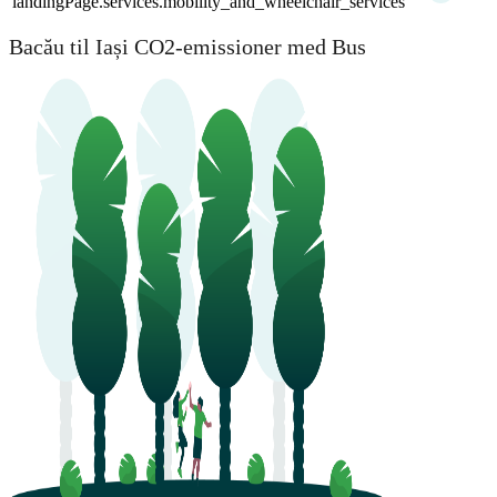
landingPage.services.mobility_and_wheelchair_services
Bacău til Iași CO2-emissioner med Bus