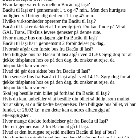
Hvor længe varer bus mellem Bacău og Iași?
Bacău til Iași er i gennemsnit 1 t. og 47 min.. Men den hurtigste
mulighed vil bringe dig derhen i 1 t. og 45 min..
Hvilke virksomheder opererer fra Bacău til Iași?
Bacău til Iași er dækket af 1 operatør(er). Du kan finde på Virail
GAL Trans, FlixBus levere tjenester på denne rute.
Hvor mange bus om dagen går fra Bacău til Iași?
Bacău til Iași har i gennemsnit 2 forbindelser pr. dag.
Hvornår afgår den første bus fra Bacău til Iași?
Den tidligste bus fra Bacău til Iași afgår ved 01.30. Sørg dog for at
tjekke tidsplanen hos os på den dag, du ønsker at rejse, da
tidspunktet kan variere.
Hvad tid går den sidste bus fra Bacău til Iași?
Den seneste bus fra Bacău til Iași afgår ved 14.15. Sørg dog for at
tjekke tidsplanen hos os på den dag, du ønsker at rejse, da
tidspunktet kan variere.
Skal jeg bestille min billet på forhånd fra Bacău til Iași?
Hvis du kan, anbefaler vi at bestille din billet så tidligt som muligt
for at sikre, at du får bedre besparelser. Den billigste bus billet, vi har
fundet, er 26,02 kr., men dette kan ændres afhængigt af
efterspørgslen.
Hvor mange direkte forbindelser går fra Bacău til Iași?
Der er i gennemsnit 2 fra Bacău at gå til Iași.
Hvad er den hurtigste rejsetid mellem Bacău til Iași af bus?
Den hurtigste rejsetid med bus mellem Bacău og Iași er 1 t. og 45