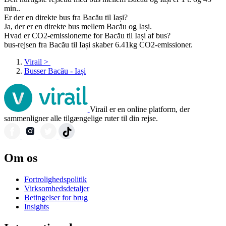
min..
Er der en direkte bus fra Bacău til Iași?
Ja, der er en direkte bus mellem Bacău og Iași.
Hvad er CO2-emissionerne for Bacău til Iași af bus?
bus-rejsen fra Bacău til Iași skaber 6.41kg CO2-emissioner.
Virail
>
Busser Bacău - Iași
Virail er en online platform, der
sammenligner alle tilgængelige ruter til din rejse.
Om os
Fortrolighedspolitik
Virksomhedsdetaljer
Betingelser for brug
Insights