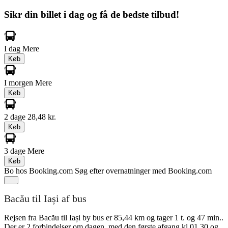
Sikr din billet i dag og få de bedste tilbud!
I dag
Mere
Køb
I morgen
Mere
Køb
2 dage
28,48 kr.
Køb
3 dage
Mere
Køb
Bo hos Booking.com
Søg efter overnatninger med Booking.com
Bacău til Iași af bus
Rejsen fra Bacău til Iași by bus er 85,44 km og tager 1 t. og 47 min..
Der er 2 forbindelser om dagen, med den første afgang kl 01.30 og