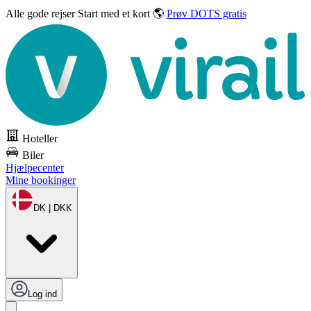
Alle gode rejser
Start med et kort 🌎
Prøv DOTS gratis
Hoteller
Biler
Hjælpecenter
Mine bookinger
DK | DKK
Log ind