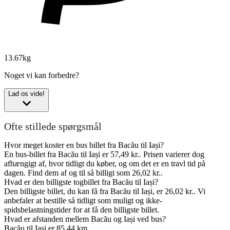
13.67kg
Noget vi kan forbedre?
Lad os vide!
Ofte stillede spørgsmål
Hvor meget koster en bus billet fra Bacău til Iași?
En bus-billet fra Bacău til Iași er 57,49 kr.. Prisen varierer dog
afhængigt af, hvor tidligt du køber, og om det er en travl tid på
dagen. Find dem af og til så billigt som 26,02 kr..
Hvad er den billigste togbillet fra Bacău til Iași?
Den billigste billet, du kan få fra Bacău til Iași, er 26,02 kr.. Vi
anbefaler at bestille så tidligt som muligt og ikke-
spidsbelastningstider for at få den billigste billet.
Hvad er afstanden mellem Bacău og Iași ved bus?
Bacău til Iași er 85,44 km.