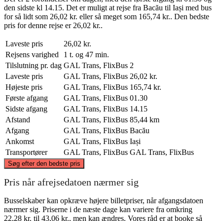
den sidste kl 14.15. Det er muligt at rejse fra Bacău til Iași med bus
for så lidt som 26,02 kr. eller så meget som 165,74 kr.. Den bedste
pris for denne rejse er 26,02 kr..
Laveste pris
26,02 kr.
Rejsens varighed
1 t. og 47 min.
Tilslutning pr. dag
GAL Trans, FlixBus
2
Laveste pris
GAL Trans, FlixBus
26,02 kr.
Højeste pris
GAL Trans, FlixBus
165,74 kr.
Første afgang
GAL Trans, FlixBus
01.30
Sidste afgang
GAL Trans, FlixBus
14.15
Afstand
GAL Trans, FlixBus
85,44 km
Afgang
GAL Trans, FlixBus
Bacău
Ankomst
GAL Trans, FlixBus
Iași
Transportører
GAL Trans, FlixBus
GAL Trans, FlixBus
©
CARTO
, ©
OpenStreetMap
contributors
Søg efter den bedste pris
Iași
Pris når afrejsedatoen nærmer sig
Busselskaber kan opkræve højere billetpriser, når afgangsdatoen
nærmer sig. Priserne i de næste dage kan variere fra omkring
22,28 kr. til 43,06 kr., men kan ændres. Vores råd er at booke så