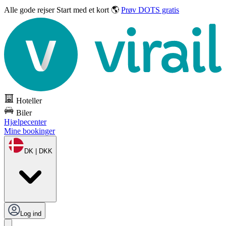
Alle gode rejser
Start med et kort 🌎
Prøv DOTS gratis
Hoteller
Biler
Hjælpecenter
Mine bookinger
DK | DKK
Log ind