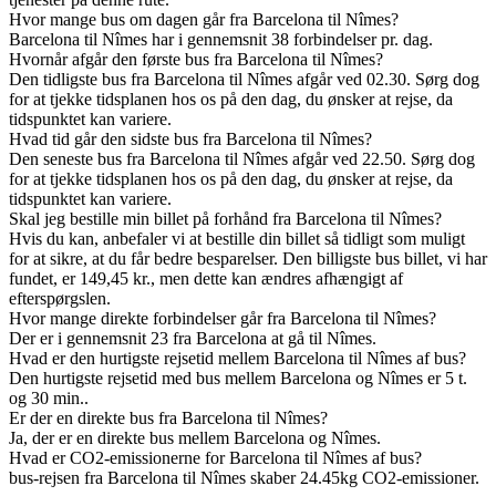
Hvor mange bus om dagen går fra Barcelona til Nîmes?
Barcelona til Nîmes har i gennemsnit 38 forbindelser pr. dag.
Hvornår afgår den første bus fra Barcelona til Nîmes?
Den tidligste bus fra Barcelona til Nîmes afgår ved 02.30. Sørg dog
for at tjekke tidsplanen hos os på den dag, du ønsker at rejse, da
tidspunktet kan variere.
Hvad tid går den sidste bus fra Barcelona til Nîmes?
Den seneste bus fra Barcelona til Nîmes afgår ved 22.50. Sørg dog
for at tjekke tidsplanen hos os på den dag, du ønsker at rejse, da
tidspunktet kan variere.
Skal jeg bestille min billet på forhånd fra Barcelona til Nîmes?
Hvis du kan, anbefaler vi at bestille din billet så tidligt som muligt
for at sikre, at du får bedre besparelser. Den billigste bus billet, vi har
fundet, er 149,45 kr., men dette kan ændres afhængigt af
efterspørgslen.
Hvor mange direkte forbindelser går fra Barcelona til Nîmes?
Der er i gennemsnit 23 fra Barcelona at gå til Nîmes.
Hvad er den hurtigste rejsetid mellem Barcelona til Nîmes af bus?
Den hurtigste rejsetid med bus mellem Barcelona og Nîmes er 5 t.
og 30 min..
Er der en direkte bus fra Barcelona til Nîmes?
Ja, der er en direkte bus mellem Barcelona og Nîmes.
Hvad er CO2-emissionerne for Barcelona til Nîmes af bus?
bus-rejsen fra Barcelona til Nîmes skaber 24.45kg CO2-emissioner.