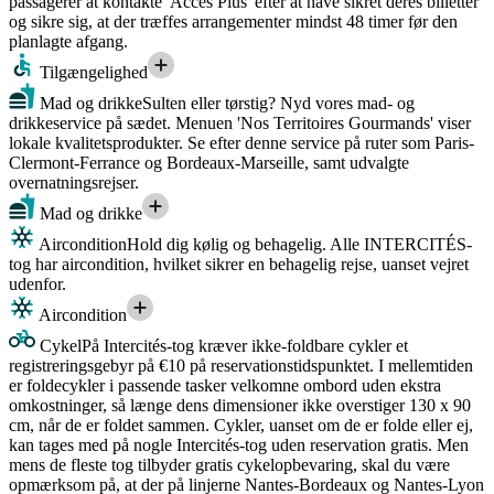
passagerer at kontakte 'Accès Plus' efter at have sikret deres billetter
og sikre sig, at der træffes arrangementer mindst 48 timer før den
planlagte afgang.
Tilgængelighed
Mad og drikke
Sulten eller tørstig? Nyd vores mad- og
drikkeservice på sædet. Menuen 'Nos Territoires Gourmands' viser
lokale kvalitetsprodukter. Se efter denne service på ruter som Paris-
Clermont-Ferrance og Bordeaux-Marseille, samt udvalgte
overnatningsrejser.
Mad og drikke
Aircondition
Hold dig kølig og behagelig. Alle INTERCITÉS-
tog har aircondition, hvilket sikrer en behagelig rejse, uanset vejret
udenfor.
Aircondition
Cykel
På Intercités-tog kræver ikke-foldbare cykler et
registreringsgebyr på €10 på reservationstidspunktet. I mellemtiden
er foldecykler i passende tasker velkomne ombord uden ekstra
omkostninger, så længe dens dimensioner ikke overstiger 130 x 90
cm, når de er foldet sammen. Cykler, uanset om de er folde eller ej,
kan tages med på nogle Intercités-tog uden reservation gratis. Men
mens de fleste tog tilbyder gratis cykelopbevaring, skal du være
opmærksom på, at der på linjerne Nantes-Bordeaux og Nantes-Lyon