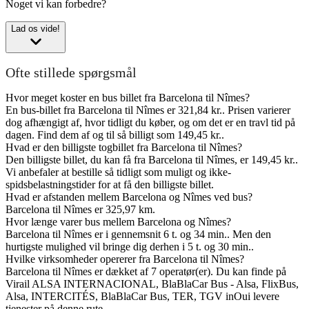
Noget vi kan forbedre?
Lad os vide!
Ofte stillede spørgsmål
Hvor meget koster en bus billet fra Barcelona til Nîmes?
En bus-billet fra Barcelona til Nîmes er 321,84 kr.. Prisen varierer
dog afhængigt af, hvor tidligt du køber, og om det er en travl tid på
dagen. Find dem af og til så billigt som 149,45 kr..
Hvad er den billigste togbillet fra Barcelona til Nîmes?
Den billigste billet, du kan få fra Barcelona til Nîmes, er 149,45 kr..
Vi anbefaler at bestille så tidligt som muligt og ikke-
spidsbelastningstider for at få den billigste billet.
Hvad er afstanden mellem Barcelona og Nîmes ved bus?
Barcelona til Nîmes er 325,97 km.
Hvor længe varer bus mellem Barcelona og Nîmes?
Barcelona til Nîmes er i gennemsnit 6 t. og 34 min.. Men den
hurtigste mulighed vil bringe dig derhen i 5 t. og 30 min..
Hvilke virksomheder opererer fra Barcelona til Nîmes?
Barcelona til Nîmes er dækket af 7 operatør(er). Du kan finde på
Virail ALSA INTERNACIONAL, BlaBlaCar Bus - Alsa, FlixBus,
Alsa, INTERCITÉS, BlaBlaCar Bus, TER, TGV inOui levere
tjenester på denne rute.