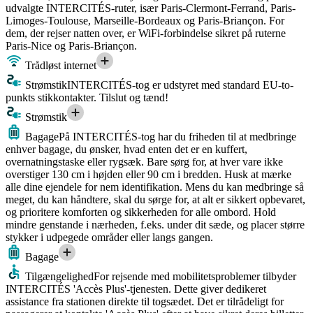
udvalgte INTERCITÉS-ruter, især Paris-Clermont-Ferrand, Paris-
Limoges-Toulouse, Marseille-Bordeaux og Paris-Briançon. For
dem, der rejser natten over, er WiFi-forbindelse sikret på ruterne
Paris-Nice og Paris-Briançon.
Trådløst internet
Strømstik
INTERCITÉS-tog er udstyret med standard EU-to-
punkts stikkontakter. Tilslut og tænd!
Strømstik
Bagage
På INTERCITÉS-tog har du friheden til at medbringe
enhver bagage, du ønsker, hvad enten det er en kuffert,
overnatningstaske eller rygsæk. Bare sørg for, at hver vare ikke
overstiger 130 cm i højden eller 90 cm i bredden. Husk at mærke
alle dine ejendele for nem identifikation. Mens du kan medbringe så
meget, du kan håndtere, skal du sørge for, at alt er sikkert opbevaret,
og prioritere komforten og sikkerheden for alle ombord. Hold
mindre genstande i nærheden, f.eks. under dit sæde, og placer større
stykker i udpegede områder eller langs gangen.
Bagage
Tilgængelighed
For rejsende med mobilitetsproblemer tilbyder
INTERCITÉS 'Accès Plus'-tjenesten. Dette giver dedikeret
assistance fra stationen direkte til togsædet. Det er tilrådeligt for