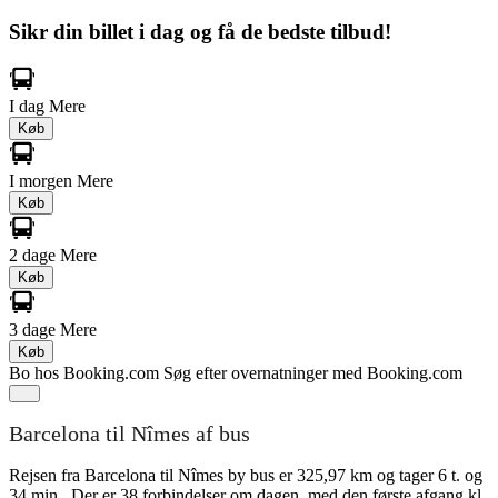
Sikr din billet i dag og få de bedste tilbud!
I dag
Mere
Køb
I morgen
Mere
Køb
2 dage
Mere
Køb
3 dage
Mere
Køb
Bo hos Booking.com
Søg efter overnatninger med Booking.com
Barcelona til Nîmes af bus
Rejsen fra Barcelona til Nîmes by bus er 325,97 km og tager 6 t. og
34 min.. Der er 38 forbindelser om dagen, med den første afgang kl