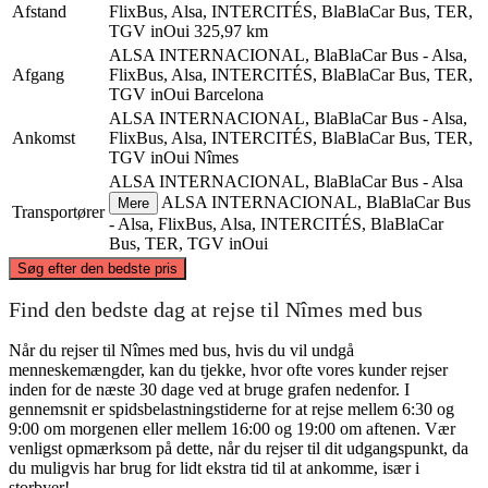
Afstand
FlixBus, Alsa, INTERCITÉS, BlaBlaCar Bus, TER,
TGV inOui
325,97 km
ALSA INTERNACIONAL, BlaBlaCar Bus - Alsa,
Afgang
FlixBus, Alsa, INTERCITÉS, BlaBlaCar Bus, TER,
TGV inOui
Barcelona
ALSA INTERNACIONAL, BlaBlaCar Bus - Alsa,
Ankomst
FlixBus, Alsa, INTERCITÉS, BlaBlaCar Bus, TER,
TGV inOui
Nîmes
ALSA INTERNACIONAL, BlaBlaCar Bus - Alsa
ALSA INTERNACIONAL, BlaBlaCar Bus
Mere
Transportører
- Alsa, FlixBus, Alsa, INTERCITÉS, BlaBlaCar
Bus, TER, TGV inOui
©
CARTO
, ©
OpenStreetMap
contributors
Søg efter den bedste pris
Nîmes
Find den bedste dag at rejse til Nîmes med bus
Når du rejser til Nîmes med bus, hvis du vil undgå
menneskemængder, kan du tjekke, hvor ofte vores kunder rejser
inden for de næste 30 dage ved at bruge grafen nedenfor. I
gennemsnit er spidsbelastningstiderne for at rejse mellem 6:30 og
9:00 om morgenen eller mellem 16:00 og 19:00 om aftenen. Vær
venligst opmærksom på dette, når du rejser til dit udgangspunkt, da
du muligvis har brug for lidt ekstra tid til at ankomme, især i
storbyer!