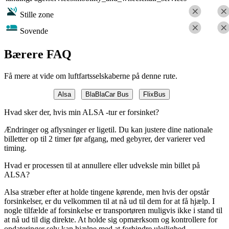
Stille zone
Sovende
Bærere FAQ
Få mere at vide om luftfartsselskaberne på denne rute.
Alsa
BlaBlaCar Bus
FlixBus
Hvad sker der, hvis min ALSA -tur er forsinket?
Ændringer og aflysninger er ligetil. Du kan justere dine nationale
billetter op til 2 timer før afgang, med gebyrer, der varierer ved
timing.
Hvad er processen til at annullere eller udveksle min billet på
ALSA?
Alsa stræber efter at holde tingene kørende, men hvis der opstår
forsinkelser, er du velkommen til at nå ud til dem for at få hjælp. I
nogle tilfælde af forsinkelse er transportøren muligvis ikke i stand til
at nå ud til dig direkte. At holde sig opmærksom og kontrollere for
opdateringer selv kan hjælpe med at forhindre ulejlighed.