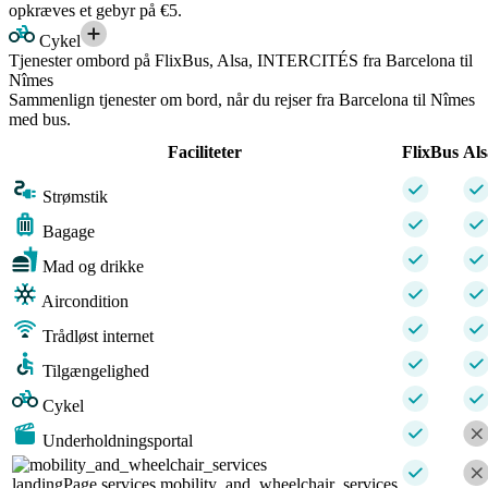
opkræves et gebyr på €5.
Cykel
Tjenester ombord på FlixBus, Alsa, INTERCITÉS fra Barcelona til
Nîmes
Sammenlign tjenester om bord, når du rejser fra Barcelona til Nîmes
med bus.
Faciliteter
FlixBus
Als
Strømstik
Bagage
Mad og drikke
Aircondition
Trådløst internet
Tilgængelighed
Cykel
Underholdningsportal
landingPage.services.mobility_and_wheelchair_services