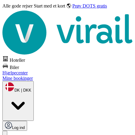
Alle gode rejser
Start med et kort 🌎
Prøv DOTS gratis
Hoteller
Biler
Hjælpecenter
Mine bookinger
DK | DKK
Log ind