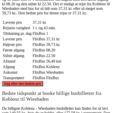
kl 08.20 og den sidste kl 22.50. Det er muligt at rejse fra Koblenz til
Wiesbaden med bus for så lidt som 37,31 kr. eller så meget som
59,73 kr.. Den bedste pris for denne rejse er 37,31 kr..
Laveste pris
37,31 kr.
Rejsens varighed
1 t. og 43 min.
Tilslutning pr. dag
FlixBus
1
Laveste pris
FlixBus
37,31 kr.
Højeste pris
FlixBus
59,73 kr.
Første afgang
FlixBus
08.20
Sidste afgang
FlixBus
22.50
Afstand
FlixBus
56,49 km
Afgang
FlixBus
Koblenz
Ankomst
FlixBus
Wiesbaden
Transportører
FlixBus
FlixBus
©
CARTO
, ©
OpenStreetMap
contributors
Søg efter den bedste pris
Koblenz
Bedste tidspunkt at booke billige busbilletter fra
Koblenz til Wiesbaden
De billigste Koblenz - Wiesbaden busbilletter kan findes for så lavt
som 140,55 kr., hvis du er heldig, eller 177,58 kr. i gennemsnit. Den