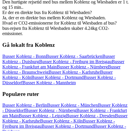
Den hurtigste rejsetid med bus mellem Koblenz og Wiesbaden er 1 t.
og 15 min..
Er der en direkte bus fra Koblenz til Wiesbaden?
Ja, der er en direkte bus mellem Koblenz og Wiesbaden.
Hvad er CO2-emissionerne for Koblenz til Wiesbaden af bus?
bus-rejsen fra Koblenz til Wiesbaden skaber 4.24kg CO2-
emissioner.
Gå lokalt fra Koblenz
Busser Koblenz - Bonn
Busser Koblenz - Saarbrücken
Busser
Koblenz - Duisburg
Busser Koblenz - Freiburg im Breisgau
Busser
Koblenz - Frankfurt am Main
Busser Koblenz - Nürnberg
Busser
Koblenz - Braunschweig
Busser Koblenz - Karlsruhe
Busser
Koblenz - Köln
Busser Koblenz - Dortmund
Busser Koblenz -
Düsseldorf
Busser Koblenz - Mannheim
Populære ruter
Busser Koblenz - Berlin
Busser Koblenz - München
Busser Koblenz
- Düsseldorf
Busser Koblenz - Nürnberg
Busser Koblenz - Frankfurt
am Main
Busser Koblenz - Leipzig
Busser Koblenz - Dresden
Busser
Koblenz - Karlsruhe
Busser Koblenz - Köln
Busser Koblenz -
Freiburg im Breisgau
Busser Koblenz - Dortmund
Busser Koblenz -