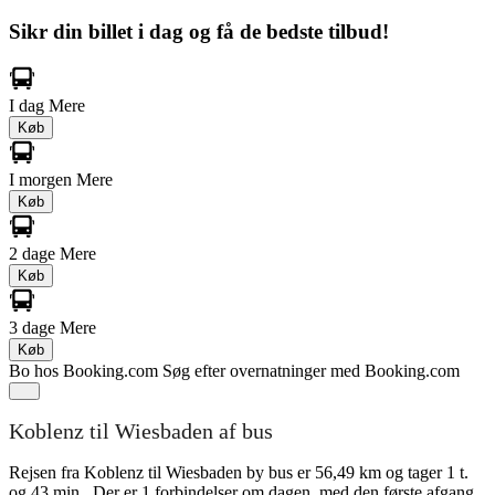
Sikr din billet i dag og få de bedste tilbud!
I dag
Mere
Køb
I morgen
Mere
Køb
2 dage
Mere
Køb
3 dage
Mere
Køb
Bo hos Booking.com
Søg efter overnatninger med Booking.com
Koblenz til Wiesbaden af bus
Rejsen fra Koblenz til Wiesbaden by bus er 56,49 km og tager 1 t.
og 43 min.. Der er 1 forbindelser om dagen, med den første afgang