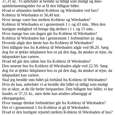
37,31 kr.. Vi anbefaler at bestille så tidligt som muligt og ikke-
spidsbelastningstider for at få den billigste billet.
Hvad er afstanden mellem Koblenz og Wiesbaden ved bus?
Koblenz til Wiesbaden er 56,49 km.
Hvor længe varer bus mellem Koblenz og Wiesbaden?
Koblenz til Wiesbaden er i gennemsnit 1 t. og 43 min.. Men den
hurtigste mulighed vil bringe dig derhen i 1 t. og 15 min..
Hvor mange bus om dagen går fra Koblenz til Wiesbaden?
Koblenz til Wiesbaden har i gennemsnit 1 forbindelser pr. dag.
Hvornår afgår den første bus fra Koblenz til Wiesbaden?
Den tidligste bus fra Koblenz til Wiesbaden afgår ved 08.20. Sørg
dog for at tjekke tidsplanen hos os på den dag, du ønsker at rejse, da
tidspunktet kan variere.
Hvad tid går den sidste bus fra Koblenz til Wiesbaden?
Den seneste bus fra Koblenz til Wiesbaden afgår ved 22.50. Sørg
dog for at tjekke tidsplanen hos os på den dag, du ønsker at rejse, da
tidspunktet kan variere.
Skal jeg bestille min billet på forhånd fra Koblenz til Wiesbaden?
Hvis du kan, anbefaler vi at bestille din billet så tidligt som muligt
for at sikre, at du får bedre besparelser. Den billigste bus billet, vi har
fundet, er 37,31 kr., men dette kan ændres afhængigt af
efterspørgslen.
Hvor mange direkte forbindelser går fra Koblenz til Wiesbaden?
Der er i gennemsnit 1 fra Koblenz at gå til Wiesbaden.
Hvad er den hurtigste rejsetid mellem Koblenz til Wiesbaden af bus?