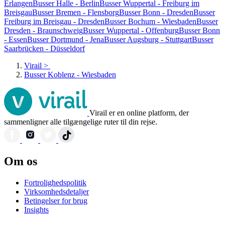
Erlangen
Busser Halle - Berlin
Busser Wuppertal - Freiburg im
Breisgau
Busser Bremen - Flensborg
Busser Bonn - Dresden
Busser
Freiburg im Breisgau - Dresden
Busser Bochum - Wiesbaden
Busser
Dresden - Braunschweig
Busser Wuppertal - Offenburg
Busser Bonn
- Essen
Busser Dortmund - Jena
Busser Augsburg - Stuttgart
Busser
Saarbrücken - Düsseldorf
Virail
>
Busser Koblenz - Wiesbaden
Virail er en online platform, der
sammenligner alle tilgængelige ruter til din rejse.
Om os
Fortrolighedspolitik
Virksomhedsdetaljer
Betingelser for brug
Insights