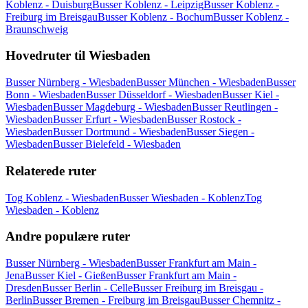
Koblenz - Duisburg
Busser Koblenz - Leipzig
Busser Koblenz -
Freiburg im Breisgau
Busser Koblenz - Bochum
Busser Koblenz -
Braunschweig
Hovedruter til Wiesbaden
Busser Nürnberg - Wiesbaden
Busser München - Wiesbaden
Busser
Bonn - Wiesbaden
Busser Düsseldorf - Wiesbaden
Busser Kiel -
Wiesbaden
Busser Magdeburg - Wiesbaden
Busser Reutlingen -
Wiesbaden
Busser Erfurt - Wiesbaden
Busser Rostock -
Wiesbaden
Busser Dortmund - Wiesbaden
Busser Siegen -
Wiesbaden
Busser Bielefeld - Wiesbaden
Relaterede ruter
Tog Koblenz - Wiesbaden
Busser Wiesbaden - Koblenz
Tog
Wiesbaden - Koblenz
Andre populære ruter
Busser Nürnberg - Wiesbaden
Busser Frankfurt am Main -
Jena
Busser Kiel - Gießen
Busser Frankfurt am Main -
Dresden
Busser Berlin - Celle
Busser Freiburg im Breisgau -
Berlin
Busser Bremen - Freiburg im Breisgau
Busser Chemnitz -