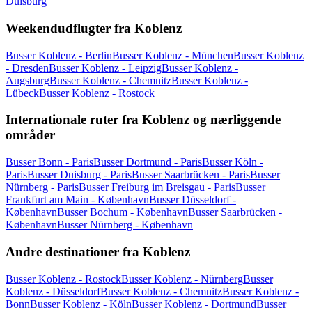
Duisburg
Weekendudflugter fra Koblenz
Busser Koblenz - Berlin
Busser Koblenz - München
Busser Koblenz
- Dresden
Busser Koblenz - Leipzig
Busser Koblenz -
Augsburg
Busser Koblenz - Chemnitz
Busser Koblenz -
Lübeck
Busser Koblenz - Rostock
Internationale ruter fra Koblenz og nærliggende
områder
Busser Bonn - Paris
Busser Dortmund - Paris
Busser Köln -
Paris
Busser Duisburg - Paris
Busser Saarbrücken - Paris
Busser
Nürnberg - Paris
Busser Freiburg im Breisgau - Paris
Busser
Frankfurt am Main - København
Busser Düsseldorf -
København
Busser Bochum - København
Busser Saarbrücken -
København
Busser Nürnberg - København
Andre destinationer fra Koblenz
Busser Koblenz - Rostock
Busser Koblenz - Nürnberg
Busser
Koblenz - Düsseldorf
Busser Koblenz - Chemnitz
Busser Koblenz -
Bonn
Busser Koblenz - Köln
Busser Koblenz - Dortmund
Busser