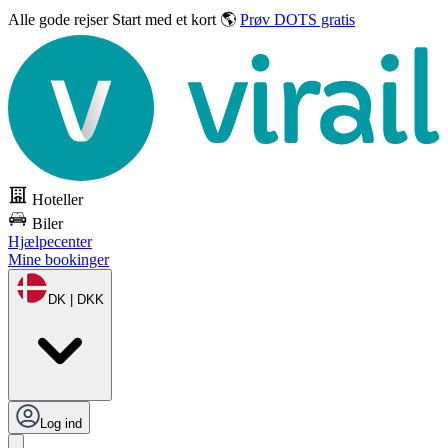
Alle gode rejser
Start med et kort 🌎
Prøv DOTS gratis
Hoteller
Biler
Hjælpecenter
Mine bookinger
DK | DKK
Log ind