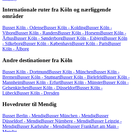
Internationale ruter fra Köln og nærliggende
områder
Busser Köln - Odense
Busser Köln - Kolding
Busser Köln -
Viborg
Busser Köln - Randers
Busser Köln - Horsens
Busser Köln -
Århus
Busser Köln - Sønderborg
Busser Köln - Esbjerg
Busser Köln
- Silkeborg
Busser Köln - København
Busser Köln - Paris
Busser
Köln - Ålborg
Andre destinationer fra Köln
Busser Köln - Dortmund
Busser Köln - München
Busser Köln -
Bremen
Busser Köln - Stuttgart
Busser Köln - Bielefeld
Busser Köln -
Mannheim
Busser Köln - Erfurt
Busser Köln - Münster
Busser Köln -
Gelsenkirchen
Busser Köln - Düsseldorf
Busser Köln -
Lübeck
Busser Köln - Dresden
Hovedruter til Mendig
Busser Berlin - Mendig
Busser München - Mendig
Busser
Düsseldorf - Mendig
Busser Nürnberg - Mendig
Busser Leipzig -
Mendig
Busser Karlsruhe - Mendig
Busser Frankfurt am Main -
Mendig