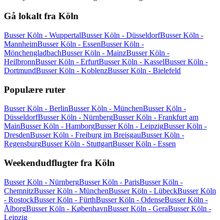
Gå lokalt fra Köln
Busser Köln - Wuppertal
Busser Köln - Düsseldorf
Busser Köln -
Mannheim
Busser Köln - Essen
Busser Köln -
Mönchengladbach
Busser Köln - Mainz
Busser Köln -
Heilbronn
Busser Köln - Erfurt
Busser Köln - Kassel
Busser Köln -
Dortmund
Busser Köln - Koblenz
Busser Köln - Bielefeld
Populære ruter
Busser Köln - Berlin
Busser Köln - München
Busser Köln -
Düsseldorf
Busser Köln - Nürnberg
Busser Köln - Frankfurt am
Main
Busser Köln - Hamborg
Busser Köln - Leipzig
Busser Köln -
Dresden
Busser Köln - Freiburg im Breisgau
Busser Köln -
Regensburg
Busser Köln - Stuttgart
Busser Köln - Essen
Weekendudflugter fra Köln
Busser Köln - Nürnberg
Busser Köln - Paris
Busser Köln -
Chemnitz
Busser Köln - München
Busser Köln - Lübeck
Busser Köln
- Rostock
Busser Köln - Fürth
Busser Köln - Odense
Busser Köln -
Ålborg
Busser Köln - København
Busser Köln - Gera
Busser Köln -
Leipzig