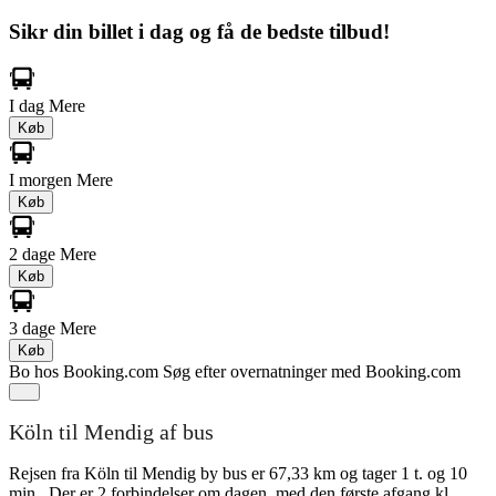
Sikr din billet i dag og få de bedste tilbud!
I dag
Mere
Køb
I morgen
Mere
Køb
2 dage
Mere
Køb
3 dage
Mere
Køb
Bo hos Booking.com
Søg efter overnatninger med Booking.com
Köln til Mendig af bus
Rejsen fra Köln til Mendig by bus er 67,33 km og tager 1 t. og 10
min.. Der er 2 forbindelser om dagen, med den første afgang kl