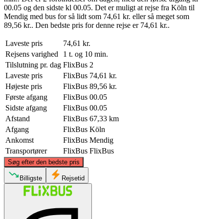
00.05 og den sidste kl 00.05. Det er muligt at rejse fra Köln til
Mendig med bus for så lidt som 74,61 kr. eller så meget som
89,56 kr.. Den bedste pris for denne rejse er 74,61 kr..
Laveste pris
74,61 kr.
Rejsens varighed
1 t. og 10 min.
Tilslutning pr. dag
FlixBus
2
Laveste pris
FlixBus
74,61 kr.
Højeste pris
FlixBus
89,56 kr.
Første afgang
FlixBus
00.05
Sidste afgang
FlixBus
00.05
Afstand
FlixBus
67,33 km
Afgang
FlixBus
Köln
Ankomst
FlixBus
Mendig
Transportører
FlixBus
FlixBus
©
CARTO
, ©
OpenStreetMap
contributors
Søg efter den bedste pris
Cologne
Billigste
Rejsetid