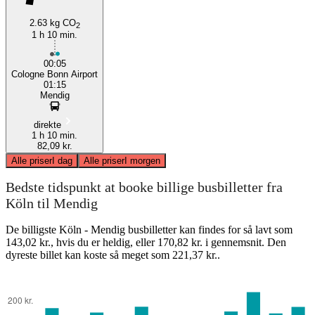
2.63 kg CO
2
1 h 10 min.
00:05
Cologne Bonn Airport
01:15
Mendig
direkte
1 h 10 min.
82,09 kr.
Alle priser
I dag
Alle priser
I morgen
Bedste tidspunkt at booke billige busbilletter fra
Köln til Mendig
De billigste Köln - Mendig busbilletter kan findes for så lavt som
143,02 kr., hvis du er heldig, eller 170,82 kr. i gennemsnit. Den
dyreste billet kan koste så meget som 221,37 kr..