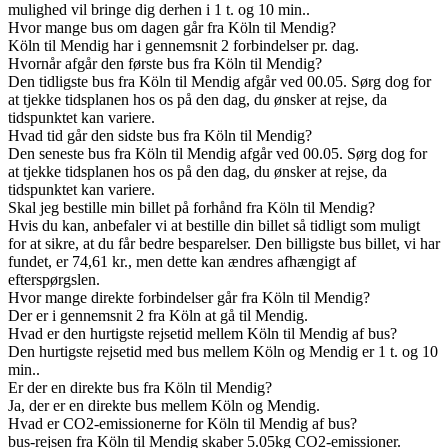
mulighed vil bringe dig derhen i 1 t. og 10 min..
Hvor mange bus om dagen går fra Köln til Mendig?
Köln til Mendig har i gennemsnit 2 forbindelser pr. dag.
Hvornår afgår den første bus fra Köln til Mendig?
Den tidligste bus fra Köln til Mendig afgår ved 00.05. Sørg dog for
at tjekke tidsplanen hos os på den dag, du ønsker at rejse, da
tidspunktet kan variere.
Hvad tid går den sidste bus fra Köln til Mendig?
Den seneste bus fra Köln til Mendig afgår ved 00.05. Sørg dog for
at tjekke tidsplanen hos os på den dag, du ønsker at rejse, da
tidspunktet kan variere.
Skal jeg bestille min billet på forhånd fra Köln til Mendig?
Hvis du kan, anbefaler vi at bestille din billet så tidligt som muligt
for at sikre, at du får bedre besparelser. Den billigste bus billet, vi har
fundet, er 74,61 kr., men dette kan ændres afhængigt af
efterspørgslen.
Hvor mange direkte forbindelser går fra Köln til Mendig?
Der er i gennemsnit 2 fra Köln at gå til Mendig.
Hvad er den hurtigste rejsetid mellem Köln til Mendig af bus?
Den hurtigste rejsetid med bus mellem Köln og Mendig er 1 t. og 10
min..
Er der en direkte bus fra Köln til Mendig?
Ja, der er en direkte bus mellem Köln og Mendig.
Hvad er CO2-emissionerne for Köln til Mendig af bus?
bus-rejsen fra Köln til Mendig skaber 5.05kg CO2-emissioner.