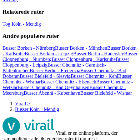
Relaterede ruter
Tog Köln - Mendig
Andre populære ruter
Busser Borken - Nürnberg
Busser Borken - München
Busser Borken
- Karlsruhe
Busser Borken - Leipzig
Busser Berlin - Haderslev
Busser
Cloppenburg - Nürnberg
Busser Cloppenburg - Karlsruhe
Busser
Cloppenburg - Leipzig
Busser Chemnitz - Garmisch-
Partenkirchen
Busser Berlin - Fredericia
Busser Chemnitz - Bad
Doberan
Busser Bielefeld - Slesvig
Busser Chemnitz - Kehl
Busser
Chemnitz - Wismar
Busser Chemnitz - Eisenach
Busser Chemnitz -
Wetzlar
Busser Chemnitz - Bad Oeynhausen
Busser Chemnitz -
Meersburg
Busser Åbenrå - København
Busser Bielefeld - Wismar
Virail
>
Busser Köln - Mendig
Virail er en online platform, der
sammenligner alle tilgængelige ruter til din rejse.