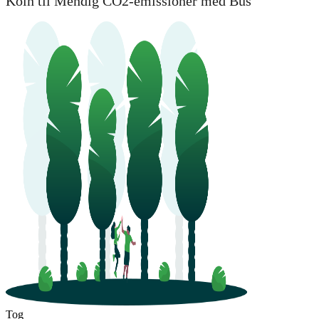
Köln til Mendig CO2-emissioner med Bus
Tog