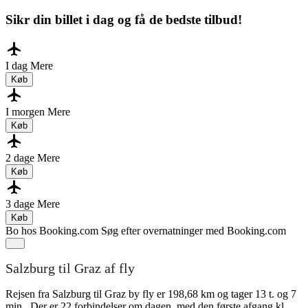
Sikr din billet i dag og få de bedste tilbud!
I dag
Mere
Køb
I morgen
Mere
Køb
2 dage
Mere
Køb
3 dage
Mere
Køb
Bo hos Booking.com
Søg efter overnatninger med Booking.com
Salzburg til Graz af fly
Rejsen fra Salzburg til Graz by fly er 198,68 km og tager 13 t. og 7
min.. Der er 22 forbindelser om dagen, med den første afgang kl