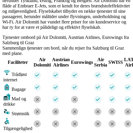
herunder Tyskland, Østrig, Frankrig og Belgien. Air Dolomiti har en
flåde af Embraer E-Jets, som er kendt for deres brændstofeffektivitet
og miljøvenlighed. Flyselskabet tilbyder en række tjenester til sine
passagerer, herunder måltider under flyvningen, underholdning og
Wi-Fi. Air Dolomiti har vundet flere priser for sin kundeservice og
har ry for at være et pålideligt og effektivt flyselskab.
Tjenester ombord på Air Dolomiti, Austrian Airlines, Eurowings fra
Salzburg til Graz
Sammenlign tjenester om bord, når du rejser fra Salzburg til Graz
med plane.
Air
Austrian
Air
LA
Faciliteter
Eurowings
SWISS
Dolomiti
Airlines
Serbia
Airl
Trådløst
internet
Bagage
Mad og
drikke
Strømstik
Tilgængelighed