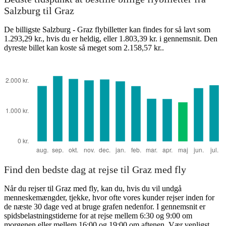
Salzburg
Salzburg til Graz
De billigste Salzburg - Graz flybilletter kan findes for så lavt som
1.293,29 kr., hvis du er heldig, eller 1.803,39 kr. i gennemsnit. Den
dyreste billet kan koste så meget som 2.158,57 kr..
Graz
Find den bedste dag at rejse til Graz med fly
Når du rejser til Graz med fly, kan du, hvis du vil undgå
menneskemængder, tjekke, hvor ofte vores kunder rejser inden for
de næste 30 dage ved at bruge grafen nedenfor. I gennemsnit er
spidsbelastningstiderne for at rejse mellem 6:30 og 9:00 om
morgenen eller mellem 16:00 og 19:00 om aftenen. Vær venligst