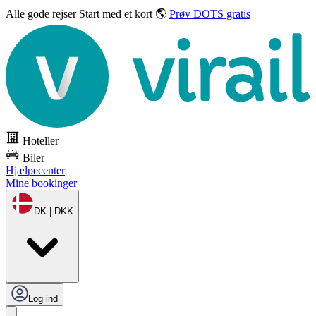
Alle gode rejser
Start med et kort 🌎
Prøv DOTS gratis
Hoteller
Biler
Hjælpecenter
Mine bookinger
DK | DKK
Log ind