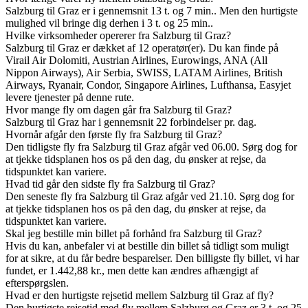
Salzburg til Graz er i gennemsnit 13 t. og 7 min.. Men den hurtigste
mulighed vil bringe dig derhen i 3 t. og 25 min..
Hvilke virksomheder opererer fra Salzburg til Graz?
Salzburg til Graz er dækket af 12 operatør(er). Du kan finde på
Virail Air Dolomiti, Austrian Airlines, Eurowings, ANA (All
Nippon Airways), Air Serbia, SWISS, LATAM Airlines, British
Airways, Ryanair, Condor, Singapore Airlines, Lufthansa, Easyjet
levere tjenester på denne rute.
Hvor mange fly om dagen går fra Salzburg til Graz?
Salzburg til Graz har i gennemsnit 22 forbindelser pr. dag.
Hvornår afgår den første fly fra Salzburg til Graz?
Den tidligste fly fra Salzburg til Graz afgår ved 06.00. Sørg dog for
at tjekke tidsplanen hos os på den dag, du ønsker at rejse, da
tidspunktet kan variere.
Hvad tid går den sidste fly fra Salzburg til Graz?
Den seneste fly fra Salzburg til Graz afgår ved 21.10. Sørg dog for
at tjekke tidsplanen hos os på den dag, du ønsker at rejse, da
tidspunktet kan variere.
Skal jeg bestille min billet på forhånd fra Salzburg til Graz?
Hvis du kan, anbefaler vi at bestille din billet så tidligt som muligt
for at sikre, at du får bedre besparelser. Den billigste fly billet, vi har
fundet, er 1.442,88 kr., men dette kan ændres afhængigt af
efterspørgslen.
Hvad er den hurtigste rejsetid mellem Salzburg til Graz af fly?
Den hurtigste rejsetid med fly mellem Salzburg og Graz er 3 t. og 25