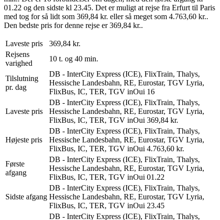
01.22 og den sidste kl 23.45. Det er muligt at rejse fra Erfurt til Paris
med tog for så lidt som 369,84 kr. eller så meget som 4.763,60 kr..
Den bedste pris for denne rejse er 369,84 kr..
Laveste pris
369,84 kr.
Rejsens
10 t. og 40 min.
varighed
DB - InterCity Express (ICE), FlixTrain, Thalys,
Tilslutning
Hessische Landesbahn, RE, Eurostar, TGV Lyria,
pr. dag
FlixBus, IC, TER, TGV inOui
16
DB - InterCity Express (ICE), FlixTrain, Thalys,
Laveste pris
Hessische Landesbahn, RE, Eurostar, TGV Lyria,
FlixBus, IC, TER, TGV inOui
369,84 kr.
DB - InterCity Express (ICE), FlixTrain, Thalys,
Højeste pris
Hessische Landesbahn, RE, Eurostar, TGV Lyria,
FlixBus, IC, TER, TGV inOui
4.763,60 kr.
DB - InterCity Express (ICE), FlixTrain, Thalys,
Første
Hessische Landesbahn, RE, Eurostar, TGV Lyria,
afgang
FlixBus, IC, TER, TGV inOui
01.22
DB - InterCity Express (ICE), FlixTrain, Thalys,
Sidste afgang
Hessische Landesbahn, RE, Eurostar, TGV Lyria,
FlixBus, IC, TER, TGV inOui
23.45
DB - InterCity Express (ICE), FlixTrain, Thalys,