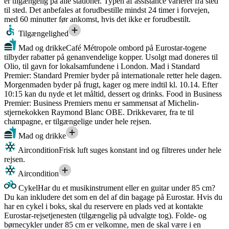
er tilgængelig på alle stationer. Typen af assistance varierer fra sted
til sted. Det anbefales at forudbestille mindst 24 timer i forvejen,
med 60 minutter før ankomst, hvis det ikke er forudbestilt.
Tilgængelighed
Mad og drikke
Café Métropole ombord på Eurostar-togene
tilbyder rabatter på genanvendelige kopper. Usolgt mad doneres til
Olio, til gavn for lokalsamfundene i London. Mad i Standard
Premier: Standard Premier byder på internationale retter hele dagen.
Morgenmaden byder på frugt, kager og mere indtil kl. 10.14. Efter
10:15 kan du nyde et let måltid, dessert og drinks. Food in Business
Premier: Business Premiers menu er sammensat af Michelin-
stjernekokken Raymond Blanc OBE. Drikkevarer, fra te til
champagne, er tilgængelige under hele rejsen.
Mad og drikke
Aircondition
Frisk luft suges konstant ind og filtreres under hele
rejsen.
Aircondition
Cykel
Har du et musikinstrument eller en guitar under 85 cm?
Du kan inkludere det som en del af din bagage på Eurostar. Hvis du
har en cykel i boks, skal du reservere en plads ved at kontakte
Eurostar-rejsetjenesten (tilgængelig på udvalgte tog). Folde- og
børnecykler under 85 cm er velkomne, men de skal være i en