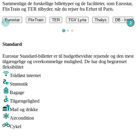
Sammenlign de forskellige billettyper og de faciliteter, som Eurostar,
FlixTrain og TER tilbyder, når du rejser fra Erfurt til Paris.
Eurostar
FlixTrain
TER
TGV Lyria
Thalys
DB - InterC
Standard
Eurostar Standard-billetter er til budgetbevidste rejsende og den mest
tilgængelige og overkommelige mulighed. De har dog begrænset
fleksibilitet
Trådløst internet
Strømstik
Bagage
Tilgængelighed
Mad og drikke
Aircondition
Cykel