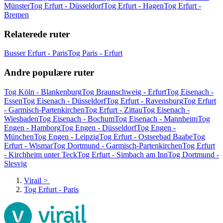
Münster
Tog Erfurt - Düsseldorf
Tog Erfurt - Hagen
Tog Erfurt -
Bremen
Relaterede ruter
Busser Erfurt - Paris
Tog Paris - Erfurt
Andre populære ruter
Tog Köln - Blankenburg
Tog Braunschweig - Erfurt
Tog Eisenach -
Essen
Tog Eisenach - Düsseldorf
Tog Erfurt - Ravensburg
Tog Erfurt
- Garmisch-Partenkirchen
Tog Erfurt - Zittau
Tog Eisenach -
Wiesbaden
Tog Eisenach - Bochum
Tog Eisenach - Mannheim
Tog
Engen - Hamborg
Tog Engen - Düsseldorf
Tog Engen -
München
Tog Engen - Leipzig
Tog Erfurt - Ostseebad Baabe
Tog
Erfurt - Wismar
Tog Dortmund - Garmisch-Partenkirchen
Tog Erfurt
- Kirchheim unter Teck
Tog Erfurt - Simbach am Inn
Tog Dortmund -
Slesvig
Virail
>
Tog Erfurt - Paris