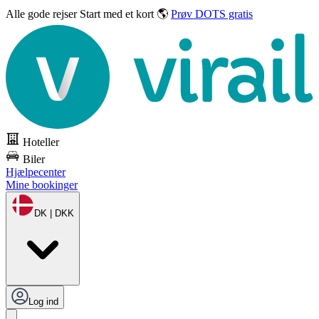
Alle gode rejser
Start med et kort 🌎
Prøv DOTS gratis
Hoteller
Biler
Hjælpecenter
Mine bookinger
DK | DKK
Log ind