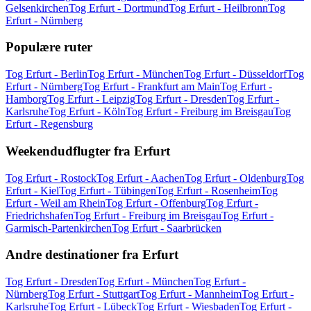
Gelsenkirchen
Tog Erfurt - Dortmund
Tog Erfurt - Heilbronn
Tog
Erfurt - Nürnberg
Populære ruter
Tog Erfurt - Berlin
Tog Erfurt - München
Tog Erfurt - Düsseldorf
Tog
Erfurt - Nürnberg
Tog Erfurt - Frankfurt am Main
Tog Erfurt -
Hamborg
Tog Erfurt - Leipzig
Tog Erfurt - Dresden
Tog Erfurt -
Karlsruhe
Tog Erfurt - Köln
Tog Erfurt - Freiburg im Breisgau
Tog
Erfurt - Regensburg
Weekendudflugter fra Erfurt
Tog Erfurt - Rostock
Tog Erfurt - Aachen
Tog Erfurt - Oldenburg
Tog
Erfurt - Kiel
Tog Erfurt - Tübingen
Tog Erfurt - Rosenheim
Tog
Erfurt - Weil am Rhein
Tog Erfurt - Offenburg
Tog Erfurt -
Friedrichshafen
Tog Erfurt - Freiburg im Breisgau
Tog Erfurt -
Garmisch-Partenkirchen
Tog Erfurt - Saarbrücken
Andre destinationer fra Erfurt
Tog Erfurt - Dresden
Tog Erfurt - München
Tog Erfurt -
Nürnberg
Tog Erfurt - Stuttgart
Tog Erfurt - Mannheim
Tog Erfurt -
Karlsruhe
Tog Erfurt - Lübeck
Tog Erfurt - Wiesbaden
Tog Erfurt -