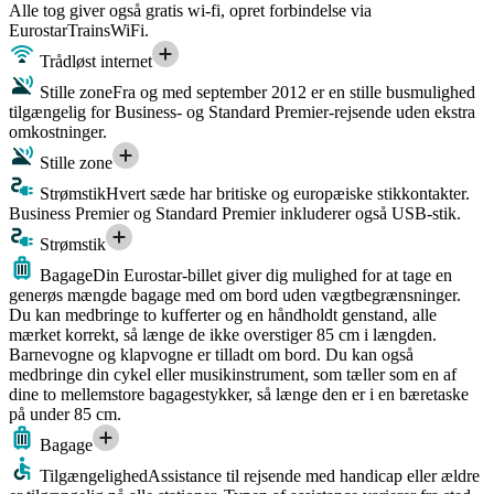
Alle tog giver også gratis wi-fi, opret forbindelse via
EurostarTrainsWiFi.
Trådløst internet
Stille zone
Fra og med september 2012 er en stille busmulighed
tilgængelig for Business- og Standard Premier-rejsende uden ekstra
omkostninger.
Stille zone
Strømstik
Hvert sæde har britiske og europæiske stikkontakter.
Business Premier og Standard Premier inkluderer også USB-stik.
Strømstik
Bagage
Din Eurostar-billet giver dig mulighed for at tage en
generøs mængde bagage med om bord uden vægtbegrænsninger.
Du kan medbringe to kufferter og en håndholdt genstand, alle
mærket korrekt, så længe de ikke overstiger 85 cm i længden.
Barnevogne og klapvogne er tilladt om bord. Du kan også
medbringe din cykel eller musikinstrument, som tæller som en af
dine to mellemstore bagagestykker, så længe den er i en bæretaske
på under 85 cm.
Bagage
Tilgængelighed
Assistance til rejsende med handicap eller ældre