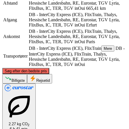
Afstand
Hessische Landesbahn, RE, Eurostar, TGV Lyria,
FlixBus, IC, TER, TGV inOui
665,41 km
DB - InterCity Express (ICE), FlixTrain, Thalys,
Afgang
Hessische Landesbahn, RE, Eurostar, TGV Lyria,
FlixBus, IC, TER, TGV inOui
Erfurt
DB - InterCity Express (ICE), FlixTrain, Thalys,
Ankomst
Hessische Landesbahn, RE, Eurostar, TGV Lyria,
FlixBus, IC, TER, TGV inOui
Paris
DB - InterCity Express (ICE), FlixTrain
DB -
Mere
InterCity Express (ICE), FlixTrain, Thalys,
Transportører
Hessische Landesbahn, RE, Eurostar, TGV Lyria,
FlixBus, IC, TER, TGV inOui
©
CARTO
, ©
OpenStreetMap
contributors
Søg efter den bedste pris
Billigste
Rejsetid
Erfurt
2.27 kg CO
2
Paris
6 h 41 min.