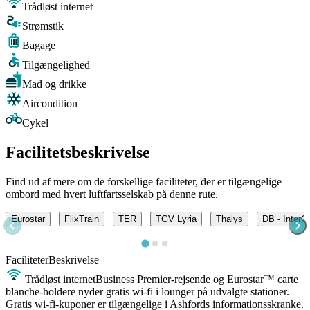
Trådløst internet
Strømstik
Bagage
Tilgængelighed
Mad og drikke
Aircondition
Cykel
Facilitetsbeskrivelse
Find ud af mere om de forskellige faciliteter, der er tilgængelige
ombord med hvert luftfartsselskab på denne rute.
Eurostar
FlixTrain
TER
TGV Lyria
Thalys
DB - InterC
Faciliteter
Beskrivelse
Trådløst internet
Business Premier-rejsende og Eurostar™ carte
blanche-holdere nyder gratis wi-fi i lounger på udvalgte stationer.
Gratis wi-fi-kuponer er tilgængelige i Ashfords informationsskranke.