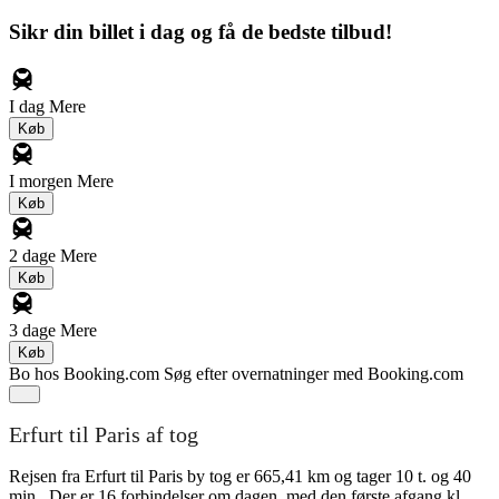
Sikr din billet i dag og få de bedste tilbud!
I dag
Mere
Køb
I morgen
Mere
Køb
2 dage
Mere
Køb
3 dage
Mere
Køb
Bo hos Booking.com
Søg efter overnatninger med Booking.com
Erfurt til Paris af tog
Rejsen fra Erfurt til Paris by tog er 665,41 km og tager 10 t. og 40
min.. Der er 16 forbindelser om dagen, med den første afgang kl