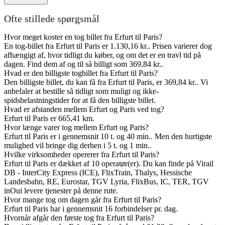
Ofte stillede spørgsmål
Hvor meget koster en tog billet fra Erfurt til Paris?
En tog-billet fra Erfurt til Paris er 1.130,16 kr.. Prisen varierer dog
afhængigt af, hvor tidligt du køber, og om det er en travl tid på
dagen. Find dem af og til så billigt som 369,84 kr..
Hvad er den billigste togbillet fra Erfurt til Paris?
Den billigste billet, du kan få fra Erfurt til Paris, er 369,84 kr.. Vi
anbefaler at bestille så tidligt som muligt og ikke-
spidsbelastningstider for at få den billigste billet.
Hvad er afstanden mellem Erfurt og Paris ved tog?
Erfurt til Paris er 665,41 km.
Hvor længe varer tog mellem Erfurt og Paris?
Erfurt til Paris er i gennemsnit 10 t. og 40 min.. Men den hurtigste
mulighed vil bringe dig derhen i 5 t. og 1 min..
Hvilke virksomheder opererer fra Erfurt til Paris?
Erfurt til Paris er dækket af 10 operatør(er). Du kan finde på Virail
DB - InterCity Express (ICE), FlixTrain, Thalys, Hessische
Landesbahn, RE, Eurostar, TGV Lyria, FlixBus, IC, TER, TGV
inOui levere tjenester på denne rute.
Hvor mange tog om dagen går fra Erfurt til Paris?
Erfurt til Paris har i gennemsnit 16 forbindelser pr. dag.
Hvornår afgår den første tog fra Erfurt til Paris?