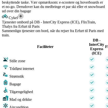
beskyttende taske. Vær opmærksom: e-scootere og hoverboards er
et no-go. Derudover kan du medbringe et par ski eller et snowboard
ud over din bagage
Cykel
Tjenester ombord på DB - InterCity Express (ICE), FlixTrain,
Thalys fra Erfurt til Paris
Sammenlign tjenester om bord, når du rejser fra Erfurt til Paris med
train.
DB -
InterCity
Faciliteter
F
Express
(ICE)
Stille zone
Trådløst internet
Strømstik
Bagage
Tilgængelighed
Mad og drikke
Aircondition