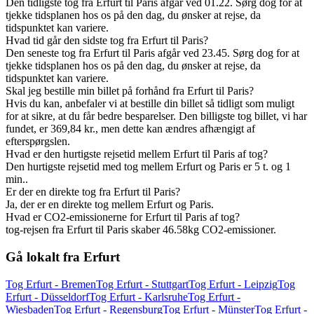
Den tidligste tog fra Erfurt til Paris afgår ved 01.22. Sørg dog for at
tjekke tidsplanen hos os på den dag, du ønsker at rejse, da
tidspunktet kan variere.
Hvad tid går den sidste tog fra Erfurt til Paris?
Den seneste tog fra Erfurt til Paris afgår ved 23.45. Sørg dog for at
tjekke tidsplanen hos os på den dag, du ønsker at rejse, da
tidspunktet kan variere.
Skal jeg bestille min billet på forhånd fra Erfurt til Paris?
Hvis du kan, anbefaler vi at bestille din billet så tidligt som muligt
for at sikre, at du får bedre besparelser. Den billigste tog billet, vi har
fundet, er 369,84 kr., men dette kan ændres afhængigt af
efterspørgslen.
Hvad er den hurtigste rejsetid mellem Erfurt til Paris af tog?
Den hurtigste rejsetid med tog mellem Erfurt og Paris er 5 t. og 1
min..
Er der en direkte tog fra Erfurt til Paris?
Ja, der er en direkte tog mellem Erfurt og Paris.
Hvad er CO2-emissionerne for Erfurt til Paris af tog?
tog-rejsen fra Erfurt til Paris skaber 46.58kg CO2-emissioner.
Gå lokalt fra Erfurt
Tog Erfurt - Bremen
Tog Erfurt - Stuttgart
Tog Erfurt - Leipzig
Tog
Erfurt - Düsseldorf
Tog Erfurt - Karlsruhe
Tog Erfurt -
Wiesbaden
Tog Erfurt - Regensburg
Tog Erfurt - Münster
Tog Erfurt -