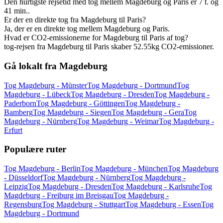
Den hurtigste rejsetid med tog mellem Magdeburg og Paris er 7 t. og
41 min..
Er der en direkte tog fra Magdeburg til Paris?
Ja, der er en direkte tog mellem Magdeburg og Paris.
Hvad er CO2-emissionerne for Magdeburg til Paris af tog?
tog-rejsen fra Magdeburg til Paris skaber 52.55kg CO2-emissioner.
Gå lokalt fra Magdeburg
Tog Magdeburg - Münster
Tog Magdeburg - Dortmund
Tog
Magdeburg - Lübeck
Tog Magdeburg - Dresden
Tog Magdeburg -
Paderborn
Tog Magdeburg - Göttingen
Tog Magdeburg -
Bamberg
Tog Magdeburg - Siegen
Tog Magdeburg - Gera
Tog
Magdeburg - Nürnberg
Tog Magdeburg - Weimar
Tog Magdeburg -
Erfurt
Populære ruter
Tog Magdeburg - Berlin
Tog Magdeburg - München
Tog Magdeburg
- Düsseldorf
Tog Magdeburg - Nürnberg
Tog Magdeburg -
Leipzig
Tog Magdeburg - Dresden
Tog Magdeburg - Karlsruhe
Tog
Magdeburg - Freiburg im Breisgau
Tog Magdeburg -
Regensburg
Tog Magdeburg - Stuttgart
Tog Magdeburg - Essen
Tog
Magdeburg - Dortmund