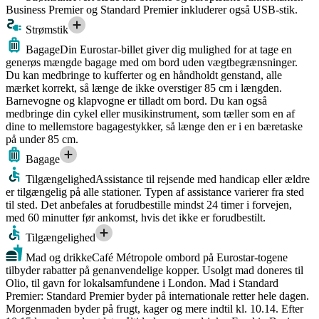
Business Premier og Standard Premier inkluderer også USB-stik.
Strømstik
Bagage
Din Eurostar-billet giver dig mulighed for at tage en
generøs mængde bagage med om bord uden vægtbegrænsninger.
Du kan medbringe to kufferter og en håndholdt genstand, alle
mærket korrekt, så længe de ikke overstiger 85 cm i længden.
Barnevogne og klapvogne er tilladt om bord. Du kan også
medbringe din cykel eller musikinstrument, som tæller som en af
dine to mellemstore bagagestykker, så længe den er i en bæretaske
på under 85 cm.
Bagage
Tilgængelighed
Assistance til rejsende med handicap eller ældre
er tilgængelig på alle stationer. Typen af assistance varierer fra sted
til sted. Det anbefales at forudbestille mindst 24 timer i forvejen,
med 60 minutter før ankomst, hvis det ikke er forudbestilt.
Tilgængelighed
Mad og drikke
Café Métropole ombord på Eurostar-togene
tilbyder rabatter på genanvendelige kopper. Usolgt mad doneres til
Olio, til gavn for lokalsamfundene i London. Mad i Standard
Premier: Standard Premier byder på internationale retter hele dagen.
Morgenmaden byder på frugt, kager og mere indtil kl. 10.14. Efter