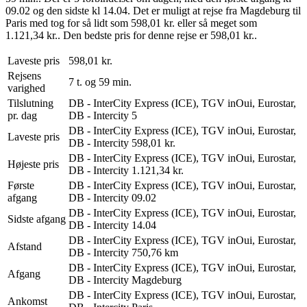
09.02 og den sidste kl 14.04. Det er muligt at rejse fra Magdeburg til
Paris med tog for så lidt som 598,01 kr. eller så meget som
1.121,34 kr.. Den bedste pris for denne rejse er 598,01 kr..
Laveste pris
598,01 kr.
Rejsens
7 t. og 59 min.
varighed
Tilslutning
DB - InterCity Express (ICE), TGV inOui, Eurostar,
pr. dag
DB - Intercity
5
DB - InterCity Express (ICE), TGV inOui, Eurostar,
Laveste pris
DB - Intercity
598,01 kr.
DB - InterCity Express (ICE), TGV inOui, Eurostar,
Højeste pris
DB - Intercity
1.121,34 kr.
Første
DB - InterCity Express (ICE), TGV inOui, Eurostar,
afgang
DB - Intercity
09.02
DB - InterCity Express (ICE), TGV inOui, Eurostar,
Sidste afgang
DB - Intercity
14.04
DB - InterCity Express (ICE), TGV inOui, Eurostar,
Afstand
DB - Intercity
750,76 km
DB - InterCity Express (ICE), TGV inOui, Eurostar,
Afgang
DB - Intercity
Magdeburg
DB - InterCity Express (ICE), TGV inOui, Eurostar,
Ankomst