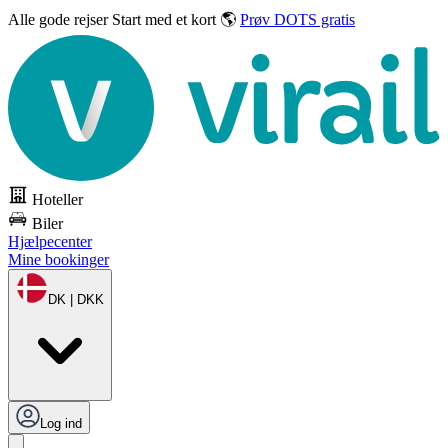
Alle gode rejser
Start med et kort 🌎
Prøv DOTS gratis
Hoteller
Biler
Hjælpecenter
Mine bookinger
DK | DKK
Log ind