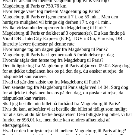
Hvad er afstanden mellem Magdeburg og Paris ved tog?
Magdeburg til Paris er 750,76 km.
Hvor længe varer tog mellem Magdeburg og Paris?
Magdeburg til Paris er i gennemsnit 7 t. og 59 min.. Men den
hurtigste mulighed vil bringe dig derhen i 7 t. og 41 min..
Hvilke virksomheder opererer fra Magdeburg til Paris?
Magdeburg til Paris er dækket af 3 operatør(er). Du kan finde på
Virail DB - InterCity Express (ICE), TGV inOui, Eurostar, DB -
Intercity levere tjenester på denne rute.
Hvor mange tog om dagen går fra Magdeburg til Paris?
Magdeburg til Paris har i gennemsnit 5 forbindelser pr. dag.
Hvornår afgår den første tog fra Magdeburg til Paris?
Den tidligste tog fra Magdeburg til Paris afgår ved 09.02. Sørg dog
for at tjekke tidsplanen hos os på den dag, du ønsker at rejse, da
tidspunktet kan variere.
Hvad tid går den sidste tog fra Magdeburg til Paris?
Den seneste tog fra Magdeburg til Paris afgår ved 14.04. Sørg dog
for at tjekke tidsplanen hos os på den dag, du ønsker at rejse, da
tidspunktet kan variere.
Skal jeg bestille min billet på forhånd fra Magdeburg til Paris?
Hvis du kan, anbefaler vi at bestille din billet så tidligt som muligt
for at sikre, at du får bedre besparelser. Den billigste tog billet, vi har
fundet, er 598,01 kr., men dette kan ændres afhængigt af
efterspørgslen.
Hvad er den hurtigste rejsetid mellem Magdeburg til Paris af tog?