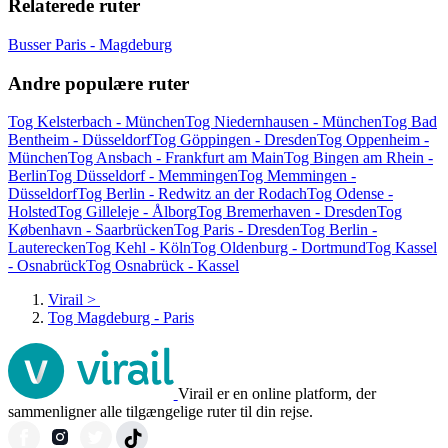
Relaterede ruter
Busser Paris - Magdeburg
Andre populære ruter
Tog Kelsterbach - München
Tog Niedernhausen - München
Tog Bad
Bentheim - Düsseldorf
Tog Göppingen - Dresden
Tog Oppenheim -
München
Tog Ansbach - Frankfurt am Main
Tog Bingen am Rhein -
Berlin
Tog Düsseldorf - Memmingen
Tog Memmingen -
Düsseldorf
Tog Berlin - Redwitz an der Rodach
Tog Odense -
Holsted
Tog Gilleleje - Ålborg
Tog Bremerhaven - Dresden
Tog
København - Saarbrücken
Tog Paris - Dresden
Tog Berlin -
Lauterecken
Tog Kehl - Köln
Tog Oldenburg - Dortmund
Tog Kassel
- Osnabrück
Tog Osnabrück - Kassel
Virail
>
Tog Magdeburg - Paris
Virail er en online platform, der
sammenligner alle tilgængelige ruter til din rejse.