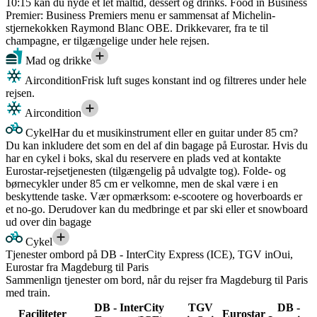
10:15 kan du nyde et let måltid, dessert og drinks. Food in Business
Premier: Business Premiers menu er sammensat af Michelin-
stjernekokken Raymond Blanc OBE. Drikkevarer, fra te til
champagne, er tilgængelige under hele rejsen.
Mad og drikke
Aircondition
Frisk luft suges konstant ind og filtreres under hele
rejsen.
Aircondition
Cykel
Har du et musikinstrument eller en guitar under 85 cm?
Du kan inkludere det som en del af din bagage på Eurostar. Hvis du
har en cykel i boks, skal du reservere en plads ved at kontakte
Eurostar-rejsetjenesten (tilgængelig på udvalgte tog). Folde- og
børnecykler under 85 cm er velkomne, men de skal være i en
beskyttende taske. Vær opmærksom: e-scootere og hoverboards er
et no-go. Derudover kan du medbringe et par ski eller et snowboard
ud over din bagage
Cykel
Tjenester ombord på DB - InterCity Express (ICE), TGV inOui,
Eurostar fra Magdeburg til Paris
Sammenlign tjenester om bord, når du rejser fra Magdeburg til Paris
med train.
DB - InterCity
TGV
DB -
Faciliteter
Eurostar