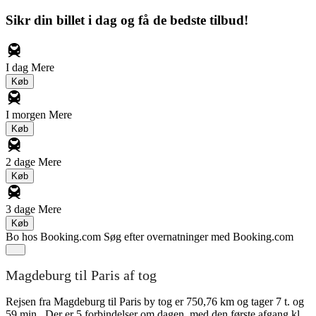
Sikr din billet i dag og få de bedste tilbud!
I dag
Mere
Køb
I morgen
Mere
Køb
2 dage
Mere
Køb
3 dage
Mere
Køb
Bo hos Booking.com
Søg efter overnatninger med Booking.com
Magdeburg til Paris af tog
Rejsen fra Magdeburg til Paris by tog er 750,76 km og tager 7 t. og
59 min.. Der er 5 forbindelser om dagen, med den første afgang kl