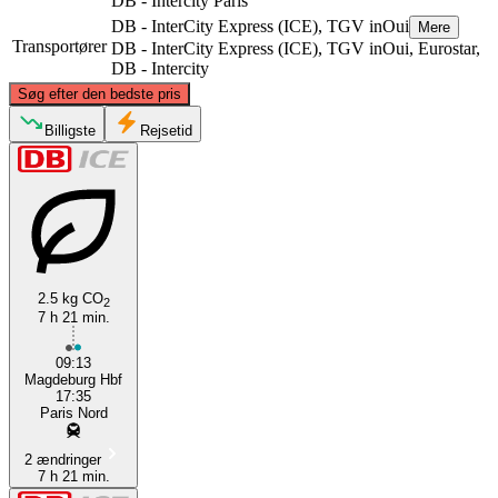
DB - Intercity
Paris
DB - InterCity Express (ICE), TGV inOui
Mere
Transportører
DB - InterCity Express (ICE), TGV inOui, Eurostar,
DB - Intercity
©
CARTO
, ©
OpenStreetMap
contributors
Søg efter den bedste pris
Billigste
Rejsetid
Magdeburg
2.5 kg CO
2
7 h 21 min.
Paris
09:13
Magdeburg Hbf
17:35
Paris Nord
2 ændringer
7 h 21 min.