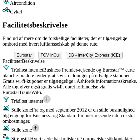
Aircondition
Cykel
Facilitetsbeskrivelse
Find ud af mere om de forskellige faciliteter, der er tilgængelige
ombord med hvert luftfartsselskab på denne rute.
Eurostar
TGV inOui
DB - InterCity Express (ICE)
Faciliteter
Beskrivelse
Trådløst internet
Business Premier-rejsende og Eurostar™ carte
blanche-holdere nyder gratis wi-fi i lounger på udvalgte stationer.
Gratis wi-fi-kuponer er tilgængelige i Ashfords informationsskranke.
Alle tog giver også gratis wi-fi, opret forbindelse via
EurostarTrainsWiFi.
Trådløst internet
Stille zone
Fra og med september 2012 er en stille busmulighed
tilgængelig for Business- og Standard Premier-rejsende uden ekstra
omkostninger.
Stille zone
Strømstik
Hvert sæde har britiske og europæiske stikkontakter.