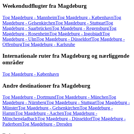
Weekendudflugter fra Magdeburg
Tog Magdeburg - Mannheim
Tog Magdeburg - København
Tog
Magdeburg - Gelsenkirchen
Tog Magdeburg - Stuttgart
Tog
Magdeburg - Saarbrücken
Tog Magdeburg - Regensburg
Tog
Magdeburg - Rosenheim
Tog Magdeburg - Ingolstadt
Tog
Magdeburg - Ulm
Tog Magdeburg - Düsseldorf
Tog Magdeburg -
Offenburg
Tog Magdeburg - Karlsruhe
Internationale ruter fra Magdeburg og nærliggende
områder
Tog Magdeburg - København
Andre destinationer fra Magdeburg
Tog Magdeburg - Dortmund
Tog Magdeburg - München
Tog
Magdeburg - Nürnberg
Tog Magdeburg - Stuttgart
Tog Magdeburg -
Münster
Tog Magdeburg - Gelsenkirchen
Tog Magdeburg -
Hamm
Tog Magdeburg - Aachen
Tog Magdeburg -
Mönchengladbach
Tog Magdeburg - Düsseldorf
Tog Magdeburg -
Paderborn
Tog Magdeburg - Dresden