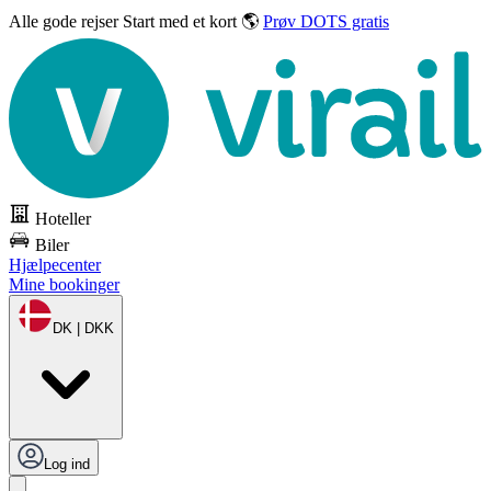
Alle gode rejser
Start med et kort 🌎
Prøv DOTS gratis
Hoteller
Biler
Hjælpecenter
Mine bookinger
DK | DKK
Log ind