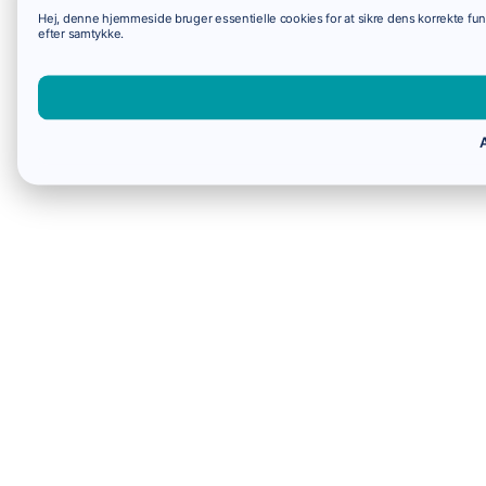
Hej, denne hjemmeside bruger essentielle cookies for at sikre dens korrekte funk
efter samtykke.
A