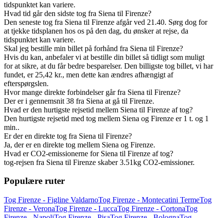
tidspunktet kan variere.
Hvad tid går den sidste tog fra Siena til Firenze?
Den seneste tog fra Siena til Firenze afgår ved 21.40. Sørg dog for
at tjekke tidsplanen hos os på den dag, du ønsker at rejse, da
tidspunktet kan variere.
Skal jeg bestille min billet på forhånd fra Siena til Firenze?
Hvis du kan, anbefaler vi at bestille din billet så tidligt som muligt
for at sikre, at du får bedre besparelser. Den billigste tog billet, vi har
fundet, er 25,42 kr., men dette kan ændres afhængigt af
efterspørgslen.
Hvor mange direkte forbindelser går fra Siena til Firenze?
Der er i gennemsnit 38 fra Siena at gå til Firenze.
Hvad er den hurtigste rejsetid mellem Siena til Firenze af tog?
Den hurtigste rejsetid med tog mellem Siena og Firenze er 1 t. og 1
min..
Er der en direkte tog fra Siena til Firenze?
Ja, der er en direkte tog mellem Siena og Firenze.
Hvad er CO2-emissionerne for Siena til Firenze af tog?
tog-rejsen fra Siena til Firenze skaber 3.51kg CO2-emissioner.
Populære ruter
Tog Firenze - Figline Valdarno
Tog Firenze - Montecatini Terme
Tog
Firenze - Verona
Tog Firenze - Lucca
Tog Firenze - Cortona
Tog
Firenze - Napoli
Tog Firenze - Pisa
Tog Firenze - Bologna
Tog