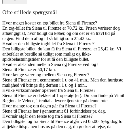
Ofte stillede spørgsmål
Hvor meget koster en tog billet fra Siena til Firenze?
En tog-billet fra Siena til Firenze er 70,72 kr.. Prisen varierer dog
afhængigt af, hvor tidligt du køber, og om det er en travl tid på
dagen. Find dem af og til så billigt som 25,42 kr..
Hvad er den billigste togbillet fra Siena til Firenze?
Den billigste billet, du kan få fra Siena til Firenze, er 25,42 kr.. Vi
anbefaler at bestille så tidligt som muligt og ikke-
spidsbelastningstider for at få den billigste billet.
Hvad er afstanden mellem Siena og Firenze ved tog?
Siena til Firenze er 50,17 km.
Hvor længe varer tog mellem Siena og Firenze?
Siena til Firenze er i gennemsnit 1 t. og 41 min.. Men den hurtigste
mulighed vil bringe dig derhen i 1 t. og 1 min..
Hvilke virksomheder opererer fra Siena til Firenze?
Siena til Firenze er dækket af 1 operatør(er). Du kan finde på Virail
Regionale Veloce, Trenitalia levere tjenester på denne rute.
Hvor mange tog om dagen går fra Siena til Firenze?
Siena til Firenze har i gennemsnit 61 forbindelser pr. dag.
Hvornår afgår den første tog fra Siena til Firenze?
Den tidligste tog fra Siena til Firenze afgår ved 05.00. Sørg dog for
at tjekke tidsplanen hos os på den dag, du ønsker at rejse, da