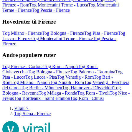
Firenze - Rom
Tog Montecatini Terme - Lucca
Tog Montecatini
Terme - Firenze
Tog Pescia - Firenze
Hovedruter til Firenze
Tog Milano - Firenze
Tog Bologna - Firenze
Tog Pisa - Firenze
Tog
Lucca - Firenze
Tog Montecatini Terme - Firenze
Tog Pescia -
Firenze
Andre populære ruter
Tog Firenze - Cortona
Tog Rom - Napoli
Tog Rom -
Civitavecchia
Tog Bologna - Firenze
Tog Palermo - Taormina
Tog
Pisa - Lucca
Tog Lucca - Pisa
Tog Venedig - Rom
Tog Bari -
Rom
Tog Milano - Napoli
Tog Napoli - Rom
Tog Venedig - Peschiera
del Garda
Tog Berlin - München
Tog Hannover - Düsseldorf
Tog
Bologna - Ravenna
Tog Málaga - Ronda
Tog Rom - Tivoli
Tog Nice -
Fréjus
Tog Bordeaux - Saint-Émilion
Tog Rom - Chiusi
Virail
>
Tog Siena - Firenze