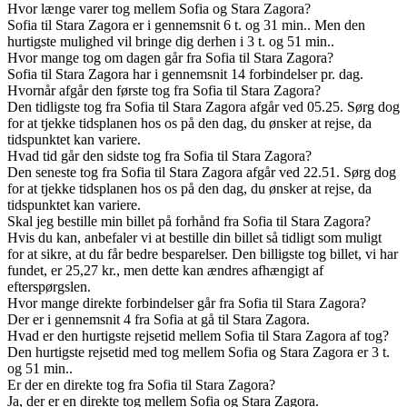
Hvor længe varer tog mellem Sofia og Stara Zagora?
Sofia til Stara Zagora er i gennemsnit 6 t. og 31 min.. Men den
hurtigste mulighed vil bringe dig derhen i 3 t. og 51 min..
Hvor mange tog om dagen går fra Sofia til Stara Zagora?
Sofia til Stara Zagora har i gennemsnit 14 forbindelser pr. dag.
Hvornår afgår den første tog fra Sofia til Stara Zagora?
Den tidligste tog fra Sofia til Stara Zagora afgår ved 05.25. Sørg dog
for at tjekke tidsplanen hos os på den dag, du ønsker at rejse, da
tidspunktet kan variere.
Hvad tid går den sidste tog fra Sofia til Stara Zagora?
Den seneste tog fra Sofia til Stara Zagora afgår ved 22.51. Sørg dog
for at tjekke tidsplanen hos os på den dag, du ønsker at rejse, da
tidspunktet kan variere.
Skal jeg bestille min billet på forhånd fra Sofia til Stara Zagora?
Hvis du kan, anbefaler vi at bestille din billet så tidligt som muligt
for at sikre, at du får bedre besparelser. Den billigste tog billet, vi har
fundet, er 25,27 kr., men dette kan ændres afhængigt af
efterspørgslen.
Hvor mange direkte forbindelser går fra Sofia til Stara Zagora?
Der er i gennemsnit 4 fra Sofia at gå til Stara Zagora.
Hvad er den hurtigste rejsetid mellem Sofia til Stara Zagora af tog?
Den hurtigste rejsetid med tog mellem Sofia og Stara Zagora er 3 t.
og 51 min..
Er der en direkte tog fra Sofia til Stara Zagora?
Ja, der er en direkte tog mellem Sofia og Stara Zagora.