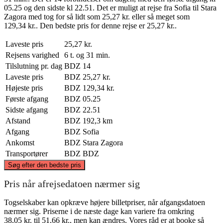
05.25 og den sidste kl 22.51. Det er muligt at rejse fra Sofia til Stara
Zagora med tog for så lidt som 25,27 kr. eller så meget som
129,34 kr.. Den bedste pris for denne rejse er 25,27 kr..
Laveste pris
25,27 kr.
Rejsens varighed
6 t. og 31 min.
Tilslutning pr. dag
BDZ
14
Laveste pris
BDZ
25,27 kr.
Højeste pris
BDZ
129,34 kr.
Første afgang
BDZ
05.25
Sidste afgang
BDZ
22.51
Afstand
BDZ
192,3 km
Afgang
BDZ
Sofia
Ankomst
BDZ
Stara Zagora
Transportører
BDZ
BDZ
©
CARTO
, ©
OpenStreetMap
contributors
Søg efter den bedste pris
Pris når afrejsedatoen nærmer sig
Togselskaber kan opkræve højere billetpriser, når afgangsdatoen
nærmer sig. Priserne i de næste dage kan variere fra omkring
Sofia
38,05 kr. til 51,66 kr., men kan ændres. Vores råd er at booke så