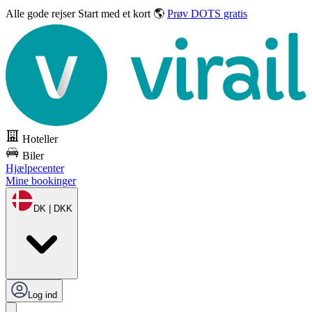
Alle gode rejser
Start med et kort 🌎
Prøv DOTS gratis
Hoteller
Biler
Hjælpecenter
Mine bookinger
DK | DKK
Log ind