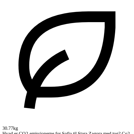
30.77kg
Hvad er CO2-emissionerne for Sofia til Stara Zagora med tog?
Co2-