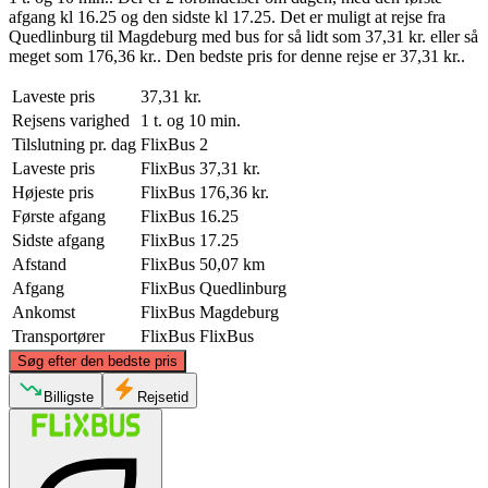
afgang kl 16.25 og den sidste kl 17.25. Det er muligt at rejse fra
Quedlinburg til Magdeburg med bus for så lidt som 37,31 kr. eller så
meget som 176,36 kr.. Den bedste pris for denne rejse er 37,31 kr..
Laveste pris
37,31 kr.
Rejsens varighed
1 t. og 10 min.
Tilslutning pr. dag
FlixBus
2
Laveste pris
FlixBus
37,31 kr.
Højeste pris
FlixBus
176,36 kr.
Første afgang
FlixBus
16.25
Sidste afgang
FlixBus
17.25
Afstand
FlixBus
50,07 km
Afgang
FlixBus
Quedlinburg
Ankomst
FlixBus
Magdeburg
Transportører
FlixBus
FlixBus
©
CARTO
, ©
OpenStreetMap
contributors
Søg efter den bedste pris
Magdeburg
Billigste
Rejsetid