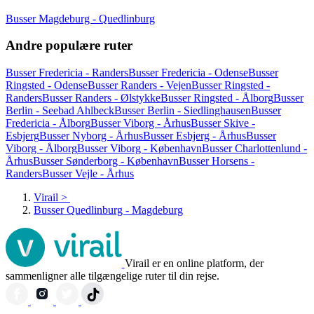
Busser Magdeburg - Quedlinburg
Andre populære ruter
Busser Fredericia - Randers
Busser Fredericia - Odense
Busser
Ringsted - Odense
Busser Randers - Vejen
Busser Ringsted -
Randers
Busser Randers - Ølstykke
Busser Ringsted - Ålborg
Busser
Berlin - Seebad Ahlbeck
Busser Berlin - Siedlinghausen
Busser
Fredericia - Ålborg
Busser Viborg - Århus
Busser Skive -
Esbjerg
Busser Nyborg - Århus
Busser Esbjerg - Århus
Busser
Viborg - Ålborg
Busser Viborg - København
Busser Charlottenlund -
Århus
Busser Sønderborg - København
Busser Horsens -
Randers
Busser Vejle - Århus
Virail
>
Busser Quedlinburg - Magdeburg
Virail er en online platform, der
sammenligner alle tilgængelige ruter til din rejse.