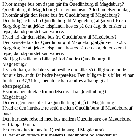
Hvor mange bus om dagen går fra Quedlinburg til Magdeburg?
Quedlinburg til Magdeburg har i gennemsnit 2 forbindelser pr. dag.
Hvornår afgår den første bus fra Quedlinburg til Magdeburg?
Den tidligste bus fra Quedlinburg til Magdeburg afgår ved 16.25.
Sørg dog for at tjekke tidsplanen hos os på den dag, du ønsker at
rejse, da tidspunktet kan variere.
Hvad tid går den sidste bus fra Quedlinburg til Magdeburg?
Den seneste bus fra Quedlinburg til Magdeburg afgår ved 17.25.
Sørg dog for at tjekke tidsplanen hos os på den dag, du ønsker at
rejse, da tidspunktet kan variere.
Skal jeg bestille min billet på forhånd fra Quedlinburg til
Magdeburg?
Hvis du kan, anbefaler vi at bestille din billet så tidligt som muligt
for at sikre, at du får bedre besparelser. Den billigste bus billet, vi har
fundet, er 37,31 kr., men dette kan ændres afhængigt af
efterspørgslen.
Hvor mange direkte forbindelser går fra Quedlinburg til
Magdeburg?
Der er i gennemsnit 2 fra Quedlinburg at gå til Magdeburg.
Hvad er den hurtigste rejsetid mellem Quedlinburg til Magdeburg af
bus?
Den hurtigste rejsetid med bus mellem Quedlinburg og Magdeburg
er 1 t. og 10 min..
Er der en direkte bus fra Quedlinburg til Magdeburg?
Ja, der er en direkte bus mellem Quedlinburg og Magdeburg.