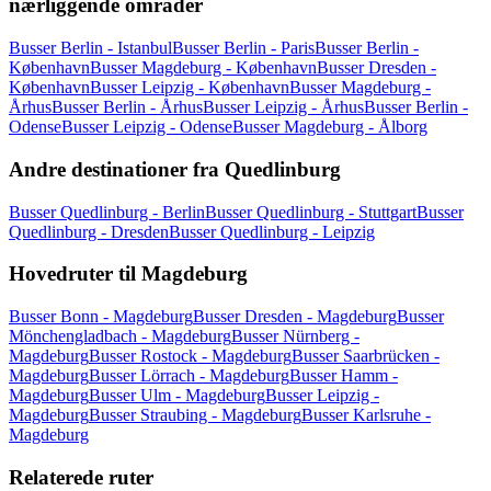
nærliggende områder
Busser Berlin - Istanbul
Busser Berlin - Paris
Busser Berlin -
København
Busser Magdeburg - København
Busser Dresden -
København
Busser Leipzig - København
Busser Magdeburg -
Århus
Busser Berlin - Århus
Busser Leipzig - Århus
Busser Berlin -
Odense
Busser Leipzig - Odense
Busser Magdeburg - Ålborg
Andre destinationer fra Quedlinburg
Busser Quedlinburg - Berlin
Busser Quedlinburg - Stuttgart
Busser
Quedlinburg - Dresden
Busser Quedlinburg - Leipzig
Hovedruter til Magdeburg
Busser Bonn - Magdeburg
Busser Dresden - Magdeburg
Busser
Mönchengladbach - Magdeburg
Busser Nürnberg -
Magdeburg
Busser Rostock - Magdeburg
Busser Saarbrücken -
Magdeburg
Busser Lörrach - Magdeburg
Busser Hamm -
Magdeburg
Busser Ulm - Magdeburg
Busser Leipzig -
Magdeburg
Busser Straubing - Magdeburg
Busser Karlsruhe -
Magdeburg
Relaterede ruter