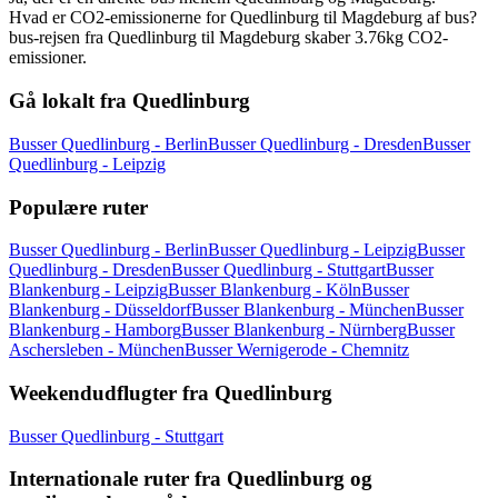
Hvad er CO2-emissionerne for Quedlinburg til Magdeburg af bus?
bus-rejsen fra Quedlinburg til Magdeburg skaber 3.76kg CO2-
emissioner.
Gå lokalt fra Quedlinburg
Busser Quedlinburg - Berlin
Busser Quedlinburg - Dresden
Busser
Quedlinburg - Leipzig
Populære ruter
Busser Quedlinburg - Berlin
Busser Quedlinburg - Leipzig
Busser
Quedlinburg - Dresden
Busser Quedlinburg - Stuttgart
Busser
Blankenburg - Leipzig
Busser Blankenburg - Köln
Busser
Blankenburg - Düsseldorf
Busser Blankenburg - München
Busser
Blankenburg - Hamborg
Busser Blankenburg - Nürnberg
Busser
Aschersleben - München
Busser Wernigerode - Chemnitz
Weekendudflugter fra Quedlinburg
Busser Quedlinburg - Stuttgart
Internationale ruter fra Quedlinburg og