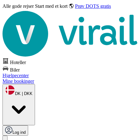
Alle gode rejser
Start med et kort 🌎
Prøv DOTS gratis
Hoteller
Biler
Hjælpecenter
Mine bookinger
DK | DKK
Log ind