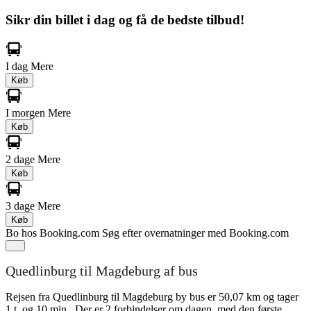
Sikr din billet i dag og få de bedste tilbud!
I dag
Mere
Køb
I morgen
Mere
Køb
2 dage
Mere
Køb
3 dage
Mere
Køb
Bo hos Booking.com
Søg efter overnatninger med Booking.com
Quedlinburg til Magdeburg af bus
Rejsen fra Quedlinburg til Magdeburg by bus er 50,07 km og tager
1 t. og 10 min.. Der er 2 forbindelser om dagen, med den første