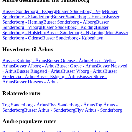
Busser Sønderborg - Esbjerg
Busser Sønderborg - Vejle
Busser
Sønderborg - Skanderborg
Busser Sønderborg - Horsens
Busser
Sønderborg - Herning
Busser Sønderborg - Ålborg
Busser
Sønderborg - Viborg
Busser Sønderborg - Kolding
Busser
Sønderborg - Holstebro
Busser Sønderborg - Nykøbing Mors
Busser
Sønderborg - Odense
Busser Sønderborg - København
Hovedruter til Århus
Busser Kolding - Århus
Busser Odense - Århus
Busser Vejle -
Århus
Busser Ålborg - Århus
Busser Greve - Århus
Busser Næstved
- Århus
Busser Ringsted - Århus
Busser Viborg - Århus
Busser
Fredericia - Århus
Busser Esbjerg - Århus
Busser Skive -
Århus
Busser Horsens - Århus
Relaterede ruter
Tog Sønderborg - Århus
Flyv Sønderborg - Århus
Tog Århus -
Sønderborg
Busser Århus - Sønderborg
Flyv Århus - Sønderborg
Andre populære ruter