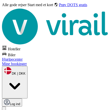
Alle gode rejser
Start med et kort 🌎
Prøv DOTS gratis
Hoteller
Biler
Hjælpecenter
Mine bookinger
DK | DKK
Log ind