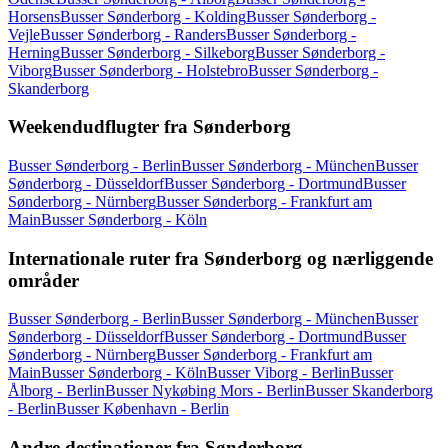
Horsens
Busser Sønderborg - Kolding
Busser Sønderborg -
Vejle
Busser Sønderborg - Randers
Busser Sønderborg -
Herning
Busser Sønderborg - Silkeborg
Busser Sønderborg -
Viborg
Busser Sønderborg - Holstebro
Busser Sønderborg -
Skanderborg
Weekendudflugter fra Sønderborg
Busser Sønderborg - Berlin
Busser Sønderborg - München
Busser
Sønderborg - Düsseldorf
Busser Sønderborg - Dortmund
Busser
Sønderborg - Nürnberg
Busser Sønderborg - Frankfurt am
Main
Busser Sønderborg - Köln
Internationale ruter fra Sønderborg og nærliggende
områder
Busser Sønderborg - Berlin
Busser Sønderborg - München
Busser
Sønderborg - Düsseldorf
Busser Sønderborg - Dortmund
Busser
Sønderborg - Nürnberg
Busser Sønderborg - Frankfurt am
Main
Busser Sønderborg - Köln
Busser Viborg - Berlin
Busser
Ålborg - Berlin
Busser Nykøbing Mors - Berlin
Busser Skanderborg
- Berlin
Busser København - Berlin
Andre destinationer fra Sønderborg