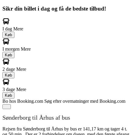
Sikr din billet i dag og få de bedste tilbud!
I dag
Mere
Køb
I morgen
Mere
Køb
2 dage
Mere
Køb
3 dage
Mere
Køb
Bo hos Booking.com
Søg efter overnatninger med Booking.com
Sønderborg til Århus af bus
Rejsen fra Sønderborg til Århus by bus er 141,17 km og tager 4 t.
og 50 min.. Der er 2 forbindelser om dagen, med den første afgang