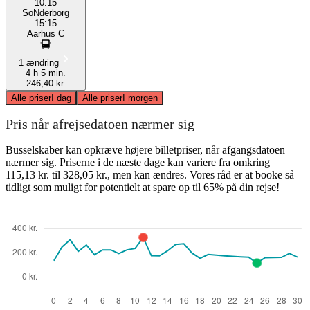
10:15
SоNderborg
15:15
Aarhus C
1 ændring
4 h 5 min.
246,40 kr.
Alle priser
I dag
Alle priser
I morgen
Pris når afrejsedatoen nærmer sig
Busselskaber kan opkræve højere billetpriser, når afgangsdatoen
nærmer sig. Priserne i de næste dage kan variere fra omkring
115,13 kr. til 328,05 kr., men kan ændres. Vores råd er at booke så
tidligt som muligt for potentielt at spare op til 65% på din rejse!