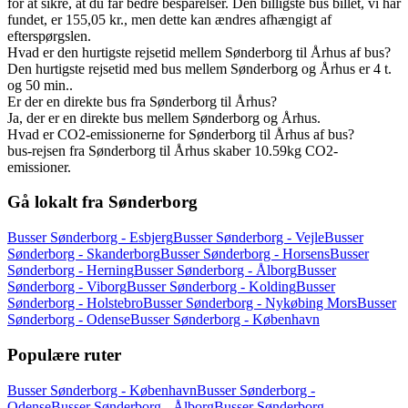
for at sikre, at du får bedre besparelser. Den billigste bus billet, vi har
fundet, er 155,05 kr., men dette kan ændres afhængigt af
efterspørgslen.
Hvad er den hurtigste rejsetid mellem Sønderborg til Århus af bus?
Den hurtigste rejsetid med bus mellem Sønderborg og Århus er 4 t.
og 50 min..
Er der en direkte bus fra Sønderborg til Århus?
Ja, der er en direkte bus mellem Sønderborg og Århus.
Hvad er CO2-emissionerne for Sønderborg til Århus af bus?
bus-rejsen fra Sønderborg til Århus skaber 10.59kg CO2-
emissioner.
Gå lokalt fra Sønderborg
Busser Sønderborg - Esbjerg
Busser Sønderborg - Vejle
Busser
Sønderborg - Skanderborg
Busser Sønderborg - Horsens
Busser
Sønderborg - Herning
Busser Sønderborg - Ålborg
Busser
Sønderborg - Viborg
Busser Sønderborg - Kolding
Busser
Sønderborg - Holstebro
Busser Sønderborg - Nykøbing Mors
Busser
Sønderborg - Odense
Busser Sønderborg - København
Populære ruter
Busser Sønderborg - København
Busser Sønderborg -
Odense
Busser Sønderborg - Ålborg
Busser Sønderborg -