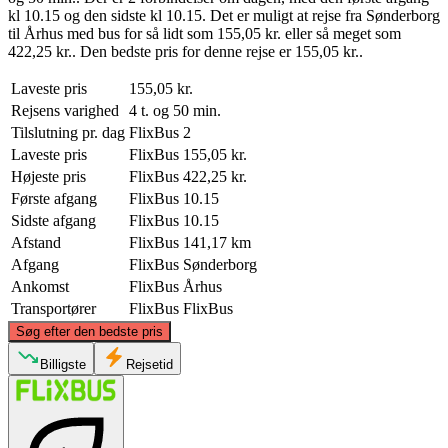
kl 10.15 og den sidste kl 10.15. Det er muligt at rejse fra Sønderborg
til Århus med bus for så lidt som 155,05 kr. eller så meget som
422,25 kr.. Den bedste pris for denne rejse er 155,05 kr..
Laveste pris
155,05 kr.
Rejsens varighed
4 t. og 50 min.
Tilslutning pr. dag
FlixBus
2
Laveste pris
FlixBus
155,05 kr.
Højeste pris
FlixBus
422,25 kr.
Første afgang
FlixBus
10.15
Sidste afgang
FlixBus
10.15
Afstand
FlixBus
141,17 km
Afgang
FlixBus
Sønderborg
Ankomst
FlixBus
Århus
Transportører
FlixBus
FlixBus
©
CARTO
, ©
OpenStreetMap
contributors
Søg efter den bedste pris
Aarhus
Billigste
Rejsetid