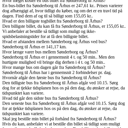
Hvor meget koster en bus billet fra Sønderborg til Århus?
En bus-billet fra Sønderborg til Århus er 247,61 kr.. Prisen varierer
dog afhængigt af, hvor tidligt du køber, og om det er en travl tid på
dagen. Find dem af og til så billigt som 155,05 kr..
Hvad er den billigste togbillet fra Sønderborg til Århus?
Den billigste billet, du kan få fra Sønderborg til Århus, er 155,05 kr..
Vi anbefaler at bestille så tidligt som muligt og ikke-
spidsbelastningstider for at få den billigste billet.
Hvad er afstanden mellem Sønderborg og Århus ved bus?
Sønderborg til Århus er 141,17 km.
Hvor længe varer bus mellem Sønderborg og Århus?
Sønderborg til Århus er i gennemsnit 4 t. og 50 min.. Men den
hurtigste mulighed vil bringe dig derhen i 4 t. og 50 min..
Hvor mange bus om dagen går fra Sønderborg til Århus?
Sønderborg til Århus har i gennemsnit 2 forbindelser pr. dag.
Hvornår afgår den første bus fra Sønderborg til Århus?
Den tidligste bus fra Sønderborg til Århus afgår ved 10.15. Sørg
dog for at tjekke tidsplanen hos os på den dag, du ønsker at rejse, da
tidspunktet kan variere.
Hvad tid går den sidste bus fra Sønderborg til Århus?
Den seneste bus fra Sønderborg til Århus afgår ved 10.15. Sørg dog
for at tjekke tidsplanen hos os på den dag, du ønsker at rejse, da
tidspunktet kan variere.
Skal jeg bestille min billet på forhånd fra Sønderborg til Århus?
Hvis du kan, anbefaler vi at bestille din billet så tidligt som muligt