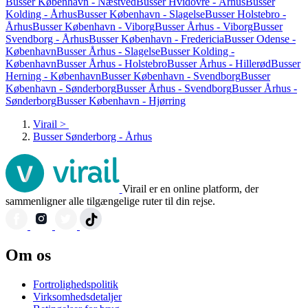
Busser København - Næstved
Busser Hvidovre - Århus
Busser
Kolding - Århus
Busser København - Slagelse
Busser Holstebro -
Århus
Busser København - Viborg
Busser Århus - Viborg
Busser
Svendborg - Århus
Busser København - Fredericia
Busser Odense -
København
Busser Århus - Slagelse
Busser Kolding -
København
Busser Århus - Holstebro
Busser Århus - Hillerød
Busser
Herning - København
Busser København - Svendborg
Busser
København - Sønderborg
Busser Århus - Svendborg
Busser Århus -
Sønderborg
Busser København - Hjørring
Virail
>
Busser Sønderborg - Århus
Virail er en online platform, der
sammenligner alle tilgængelige ruter til din rejse.
Om os
Fortrolighedspolitik
Virksomhedsdetaljer