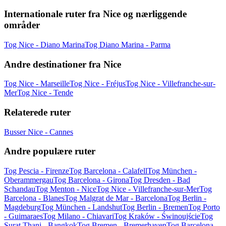
Internationale ruter fra Nice og nærliggende
områder
Tog Nice - Diano Marina
Tog Diano Marina - Parma
Andre destinationer fra Nice
Tog Nice - Marseille
Tog Nice - Fréjus
Tog Nice - Villefranche-sur-
Mer
Tog Nice - Tende
Relaterede ruter
Busser Nice - Cannes
Andre populære ruter
Tog Pescia - Firenze
Tog Barcelona - Calafell
Tog München -
Oberammergau
Tog Barcelona - Girona
Tog Dresden - Bad
Schandau
Tog Menton - Nice
Tog Nice - Villefranche-sur-Mer
Tog
Barcelona - Blanes
Tog Malgrat de Mar - Barcelona
Tog Berlin -
Magdeburg
Tog München - Landshut
Tog Berlin - Bremen
Tog Porto
- Guimaraes
Tog Milano - Chiavari
Tog Kraków - Świnoujście
Tog
Surat Thani - Bangkok
Tog Bremen - Bremerhaven
Tog Barcelona -