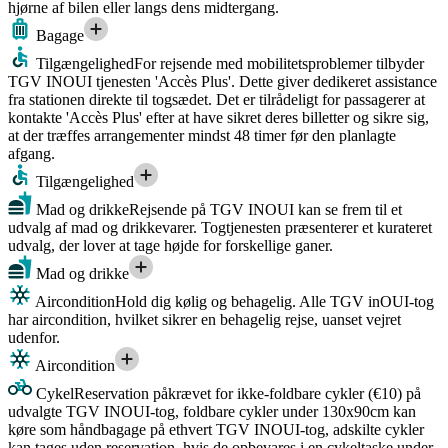
hjørne af bilen eller langs dens midtergang.
Bagage
Tilgængelighed
For rejsende med mobilitetsproblemer tilbyder
TGV INOUI tjenesten 'Accès Plus'. Dette giver dedikeret assistance
fra stationen direkte til togsædet. Det er tilrådeligt for passagerer at
kontakte 'Accès Plus' efter at have sikret deres billetter og sikre sig,
at der træffes arrangementer mindst 48 timer før den planlagte
afgang.
Tilgængelighed
Mad og drikke
Rejsende på TGV INOUI kan se frem til et
udvalg af mad og drikkevarer. Togtjenesten præsenterer et kurateret
udvalg, der lover at tage højde for forskellige ganer.
Mad og drikke
Aircondition
Hold dig kølig og behagelig. Alle TGV inOUI-tog
har aircondition, hvilket sikrer en behagelig rejse, uanset vejret
udenfor.
Aircondition
Cykel
Reservation påkrævet for ikke-foldbare cykler (€10) på
udvalgte TGV INOUI-tog, foldbare cykler under 130x90cm kan
køre som håndbagage på ethvert TGV INOUI-tog, adskilte cykler
kan tages uden reservation, hvis de opbevares i en cykeltaske under