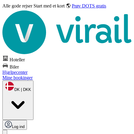
Alle gode rejser
Start med et kort 🌎
Prøv DOTS gratis
Hoteller
Biler
Hjælpecenter
Mine bookinger
DK | DKK
Log ind