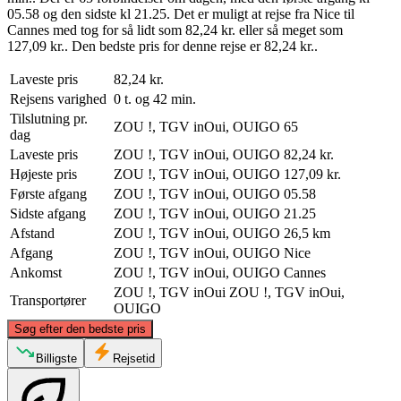
05.58 og den sidste kl 21.25. Det er muligt at rejse fra Nice til
Cannes med tog for så lidt som 82,24 kr. eller så meget som
127,09 kr.. Den bedste pris for denne rejse er 82,24 kr..
Laveste pris
82,24 kr.
Rejsens varighed
0 t. og 42 min.
Tilslutning pr.
ZOU !, TGV inOui, OUIGO
65
dag
Laveste pris
ZOU !, TGV inOui, OUIGO
82,24 kr.
Højeste pris
ZOU !, TGV inOui, OUIGO
127,09 kr.
Første afgang
ZOU !, TGV inOui, OUIGO
05.58
Sidste afgang
ZOU !, TGV inOui, OUIGO
21.25
Afstand
ZOU !, TGV inOui, OUIGO
26,5 km
Afgang
ZOU !, TGV inOui, OUIGO
Nice
Ankomst
ZOU !, TGV inOui, OUIGO
Cannes
ZOU !, TGV inOui
ZOU !, TGV inOui,
Transportører
OUIGO
©
CARTO
, ©
OpenStreetMap
contributors
Søg efter den bedste pris
Nice
Billigste
Rejsetid