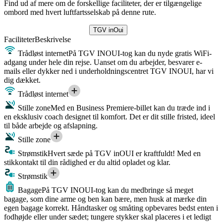
Find ud af mere om de forskellige faciliteter, der er tilgængelige
ombord med hvert luftfartsselskab på denne rute.
TGV inOui
Faciliteter
Beskrivelse
Trådløst internet
På TGV INOUI-tog kan du nyde gratis WiFi-
adgang under hele din rejse. Uanset om du arbejder, besvarer e-
mails eller dykker ned i underholdningscentret TGV INOUI, har vi
dig dækket.
Trådløst internet
Stille zone
Med en Business Premiere-billet kan du træde ind i
en eksklusiv coach designet til komfort. Det er dit stille fristed, ideel
til både arbejde og afslapning.
Stille zone
Strømstik
Hvert sæde på TGV inOUI er kraftfuldt! Med en
stikkontakt til din rådighed er du altid opladet og klar.
Strømstik
Bagage
På TGV INOUI-tog kan du medbringe så meget
bagage, som dine arme og ben kan bære, men husk at mærke din
egen bagage korrekt. Håndtasker og småting opbevares bedst enten i
fodhøjde eller under sædet; tungere stykker skal placeres i et ledigt