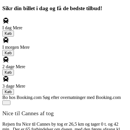
Sikr din billet i dag og få de bedste tilbud!
I dag
Mere
Køb
I morgen
Mere
Køb
2 dage
Mere
Køb
3 dage
Mere
Køb
Bo hos Booking.com
Søg efter overnatninger med Booking.com
Nice til Cannes af tog
Rejsen fra Nice til Cannes by tog er 26,5 km og tager 0 t. og 42
min.. Der er 65 forbindelser om dagen, med den første afgang kl