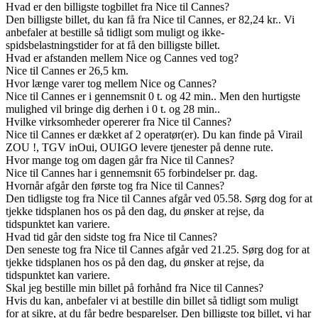
Hvad er den billigste togbillet fra Nice til Cannes?
Den billigste billet, du kan få fra Nice til Cannes, er 82,24 kr.. Vi
anbefaler at bestille så tidligt som muligt og ikke-
spidsbelastningstider for at få den billigste billet.
Hvad er afstanden mellem Nice og Cannes ved tog?
Nice til Cannes er 26,5 km.
Hvor længe varer tog mellem Nice og Cannes?
Nice til Cannes er i gennemsnit 0 t. og 42 min.. Men den hurtigste
mulighed vil bringe dig derhen i 0 t. og 28 min..
Hvilke virksomheder opererer fra Nice til Cannes?
Nice til Cannes er dækket af 2 operatør(er). Du kan finde på Virail
ZOU !, TGV inOui, OUIGO levere tjenester på denne rute.
Hvor mange tog om dagen går fra Nice til Cannes?
Nice til Cannes har i gennemsnit 65 forbindelser pr. dag.
Hvornår afgår den første tog fra Nice til Cannes?
Den tidligste tog fra Nice til Cannes afgår ved 05.58. Sørg dog for at
tjekke tidsplanen hos os på den dag, du ønsker at rejse, da
tidspunktet kan variere.
Hvad tid går den sidste tog fra Nice til Cannes?
Den seneste tog fra Nice til Cannes afgår ved 21.25. Sørg dog for at
tjekke tidsplanen hos os på den dag, du ønsker at rejse, da
tidspunktet kan variere.
Skal jeg bestille min billet på forhånd fra Nice til Cannes?
Hvis du kan, anbefaler vi at bestille din billet så tidligt som muligt
for at sikre, at du får bedre besparelser. Den billigste tog billet, vi har