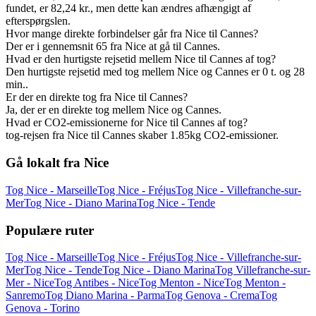
fundet, er 82,24 kr., men dette kan ændres afhængigt af
efterspørgslen.
Hvor mange direkte forbindelser går fra Nice til Cannes?
Der er i gennemsnit 65 fra Nice at gå til Cannes.
Hvad er den hurtigste rejsetid mellem Nice til Cannes af tog?
Den hurtigste rejsetid med tog mellem Nice og Cannes er 0 t. og 28
min..
Er der en direkte tog fra Nice til Cannes?
Ja, der er en direkte tog mellem Nice og Cannes.
Hvad er CO2-emissionerne for Nice til Cannes af tog?
tog-rejsen fra Nice til Cannes skaber 1.85kg CO2-emissioner.
Gå lokalt fra Nice
Tog Nice - Marseille
Tog Nice - Fréjus
Tog Nice - Villefranche-sur-
Mer
Tog Nice - Diano Marina
Tog Nice - Tende
Populære ruter
Tog Nice - Marseille
Tog Nice - Fréjus
Tog Nice - Villefranche-sur-
Mer
Tog Nice - Tende
Tog Nice - Diano Marina
Tog Villefranche-sur-
Mer - Nice
Tog Antibes - Nice
Tog Menton - Nice
Tog Menton -
Sanremo
Tog Diano Marina - Parma
Tog Genova - Crema
Tog
Genova - Torino