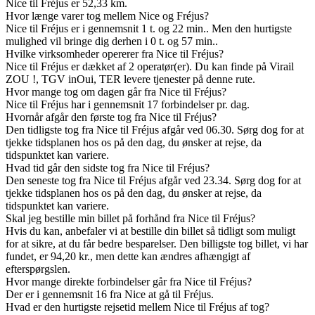
Nice til Fréjus er 52,33 km.
Hvor længe varer tog mellem Nice og Fréjus?
Nice til Fréjus er i gennemsnit 1 t. og 22 min.. Men den hurtigste
mulighed vil bringe dig derhen i 0 t. og 57 min..
Hvilke virksomheder opererer fra Nice til Fréjus?
Nice til Fréjus er dækket af 2 operatør(er). Du kan finde på Virail
ZOU !, TGV inOui, TER levere tjenester på denne rute.
Hvor mange tog om dagen går fra Nice til Fréjus?
Nice til Fréjus har i gennemsnit 17 forbindelser pr. dag.
Hvornår afgår den første tog fra Nice til Fréjus?
Den tidligste tog fra Nice til Fréjus afgår ved 06.30. Sørg dog for at
tjekke tidsplanen hos os på den dag, du ønsker at rejse, da
tidspunktet kan variere.
Hvad tid går den sidste tog fra Nice til Fréjus?
Den seneste tog fra Nice til Fréjus afgår ved 23.34. Sørg dog for at
tjekke tidsplanen hos os på den dag, du ønsker at rejse, da
tidspunktet kan variere.
Skal jeg bestille min billet på forhånd fra Nice til Fréjus?
Hvis du kan, anbefaler vi at bestille din billet så tidligt som muligt
for at sikre, at du får bedre besparelser. Den billigste tog billet, vi har
fundet, er 94,20 kr., men dette kan ændres afhængigt af
efterspørgslen.
Hvor mange direkte forbindelser går fra Nice til Fréjus?
Der er i gennemsnit 16 fra Nice at gå til Fréjus.
Hvad er den hurtigste rejsetid mellem Nice til Fréjus af tog?