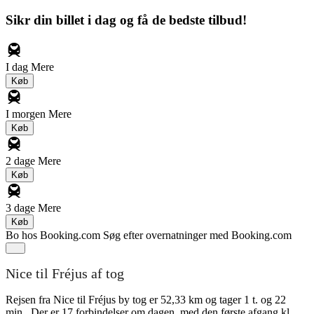
Sikr din billet i dag og få de bedste tilbud!
I dag
Mere
Køb
I morgen
Mere
Køb
2 dage
Mere
Køb
3 dage
Mere
Køb
Bo hos Booking.com
Søg efter overnatninger med Booking.com
Nice til Fréjus af tog
Rejsen fra Nice til Fréjus by tog er 52,33 km og tager 1 t. og 22
min.. Der er 17 forbindelser om dagen, med den første afgang kl