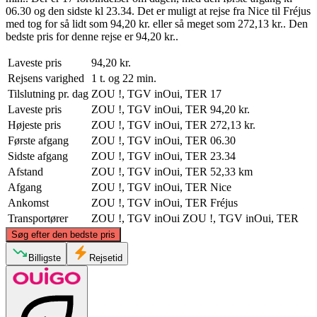
06.30 og den sidste kl 23.34. Det er muligt at rejse fra Nice til Fréjus
med tog for så lidt som 94,20 kr. eller så meget som 272,13 kr.. Den
bedste pris for denne rejse er 94,20 kr..
Laveste pris
94,20 kr.
Rejsens varighed
1 t. og 22 min.
Tilslutning pr. dag
ZOU !, TGV inOui, TER
17
Laveste pris
ZOU !, TGV inOui, TER
94,20 kr.
Højeste pris
ZOU !, TGV inOui, TER
272,13 kr.
Første afgang
ZOU !, TGV inOui, TER
06.30
Sidste afgang
ZOU !, TGV inOui, TER
23.34
Afstand
ZOU !, TGV inOui, TER
52,33 km
Afgang
ZOU !, TGV inOui, TER
Nice
Ankomst
ZOU !, TGV inOui, TER
Fréjus
Transportører
ZOU !, TGV inOui
ZOU !, TGV inOui, TER
©
CARTO
, ©
OpenStreetMap
contributors
Søg efter den bedste pris
Nice
Billigste
Rejsetid