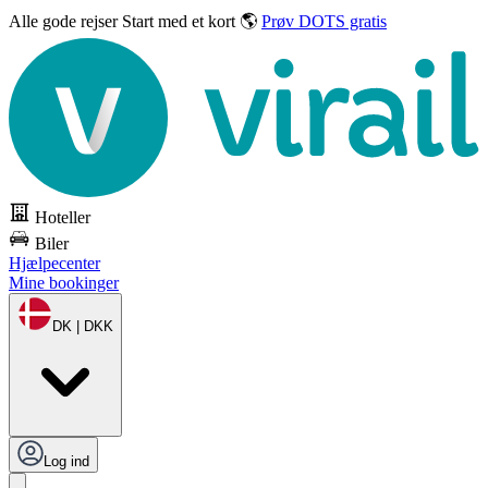
Alle gode rejser
Start med et kort 🌎
Prøv DOTS gratis
Hoteller
Biler
Hjælpecenter
Mine bookinger
DK | DKK
Log ind