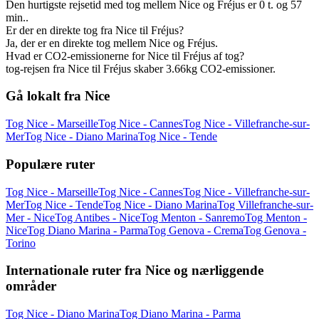
Den hurtigste rejsetid med tog mellem Nice og Fréjus er 0 t. og 57
min..
Er der en direkte tog fra Nice til Fréjus?
Ja, der er en direkte tog mellem Nice og Fréjus.
Hvad er CO2-emissionerne for Nice til Fréjus af tog?
tog-rejsen fra Nice til Fréjus skaber 3.66kg CO2-emissioner.
Gå lokalt fra Nice
Tog Nice - Marseille
Tog Nice - Cannes
Tog Nice - Villefranche-sur-
Mer
Tog Nice - Diano Marina
Tog Nice - Tende
Populære ruter
Tog Nice - Marseille
Tog Nice - Cannes
Tog Nice - Villefranche-sur-
Mer
Tog Nice - Tende
Tog Nice - Diano Marina
Tog Villefranche-sur-
Mer - Nice
Tog Antibes - Nice
Tog Menton - Sanremo
Tog Menton -
Nice
Tog Diano Marina - Parma
Tog Genova - Crema
Tog Genova -
Torino
Internationale ruter fra Nice og nærliggende
områder
Tog Nice - Diano Marina
Tog Diano Marina - Parma