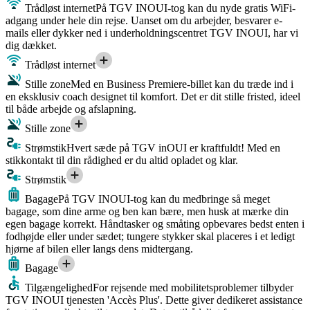
Trådløst internet
På TGV INOUI-tog kan du nyde gratis WiFi-
adgang under hele din rejse. Uanset om du arbejder, besvarer e-
mails eller dykker ned i underholdningscentret TGV INOUI, har vi
dig dækket.
Trådløst internet
Stille zone
Med en Business Premiere-billet kan du træde ind i
en eksklusiv coach designet til komfort. Det er dit stille fristed, ideel
til både arbejde og afslapning.
Stille zone
Strømstik
Hvert sæde på TGV inOUI er kraftfuldt! Med en
stikkontakt til din rådighed er du altid opladet og klar.
Strømstik
Bagage
På TGV INOUI-tog kan du medbringe så meget
bagage, som dine arme og ben kan bære, men husk at mærke din
egen bagage korrekt. Håndtasker og småting opbevares bedst enten i
fodhøjde eller under sædet; tungere stykker skal placeres i et ledigt
hjørne af bilen eller langs dens midtergang.
Bagage
Tilgængelighed
For rejsende med mobilitetsproblemer tilbyder
TGV INOUI tjenesten 'Accès Plus'. Dette giver dedikeret assistance