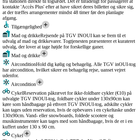
fra stationen direkte til togsædet. Det er tilrådeligt for passagerer at
kontakte 'Accès Plus' efter at have sikret deres billetter og sikre sig,
at der træffes arrangementer mindst 48 timer før den planlagte
afgang.
Tilgængelighed
Mad og drikke
Rejsende på TGV INOUI kan se frem til et
udvalg af mad og drikkevarer. Togtjenesten præsenterer et kurateret
udvalg, der lover at tage højde for forskellige ganer.
Mad og drikke
Aircondition
Hold dig kølig og behagelig. Alle TGV inOUI-tog
har aircondition, hvilket sikrer en behagelig rejse, uanset vejret
udenfor.
Aircondition
Cykel
Reservation påkrævet for ikke-foldbare cykler (€10) på
udvalgte TGV INOUI-tog, foldbare cykler under 130x90cm kan
køre som håndbagage på ethvert TGV INOUI-tog, adskilte cykler
kan tages uden reservation, hvis de opbevares i en cykeltaske under
130x90cm. Vand- eller snowboards, foldede scootere og
musikinstrumenter kan tages med som håndbagage, hvis de er i en
kuffert under 130 x 90 cm.
Cykel