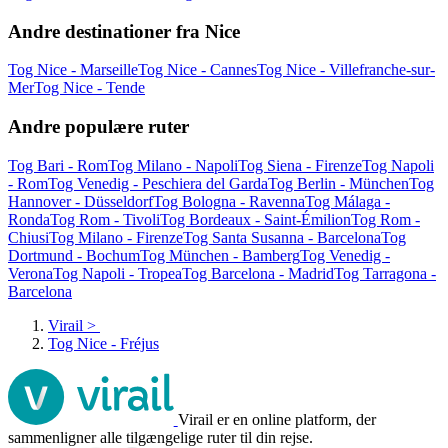
Andre destinationer fra Nice
Tog Nice - Marseille
Tog Nice - Cannes
Tog Nice - Villefranche-sur-
Mer
Tog Nice - Tende
Andre populære ruter
Tog Bari - Rom
Tog Milano - Napoli
Tog Siena - Firenze
Tog Napoli
- Rom
Tog Venedig - Peschiera del Garda
Tog Berlin - München
Tog
Hannover - Düsseldorf
Tog Bologna - Ravenna
Tog Málaga -
Ronda
Tog Rom - Tivoli
Tog Bordeaux - Saint-Émilion
Tog Rom -
Chiusi
Tog Milano - Firenze
Tog Santa Susanna - Barcelona
Tog
Dortmund - Bochum
Tog München - Bamberg
Tog Venedig -
Verona
Tog Napoli - Tropea
Tog Barcelona - Madrid
Tog Tarragona -
Barcelona
Virail
>
Tog Nice - Fréjus
Virail er en online platform, der
sammenligner alle tilgængelige ruter til din rejse.