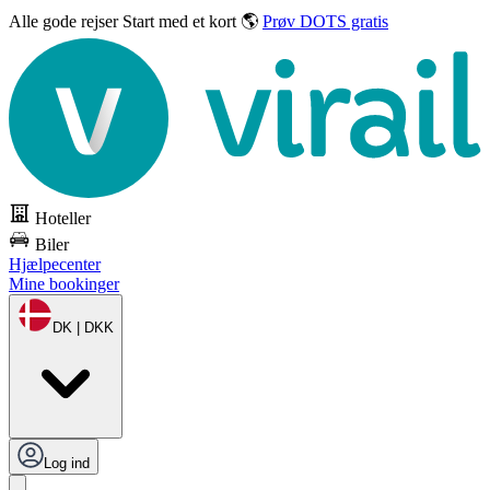
Alle gode rejser
Start med et kort 🌎
Prøv DOTS gratis
Hoteller
Biler
Hjælpecenter
Mine bookinger
DK | DKK
Log ind