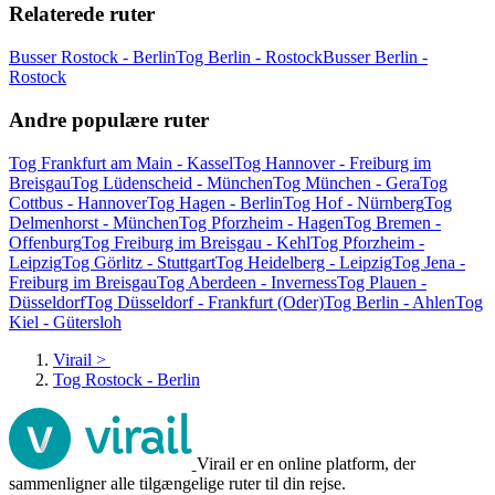
Relaterede ruter
Busser Rostock - Berlin
Tog Berlin - Rostock
Busser Berlin -
Rostock
Andre populære ruter
Tog Frankfurt am Main - Kassel
Tog Hannover - Freiburg im
Breisgau
Tog Lüdenscheid - München
Tog München - Gera
Tog
Cottbus - Hannover
Tog Hagen - Berlin
Tog Hof - Nürnberg
Tog
Delmenhorst - München
Tog Pforzheim - Hagen
Tog Bremen -
Offenburg
Tog Freiburg im Breisgau - Kehl
Tog Pforzheim -
Leipzig
Tog Görlitz - Stuttgart
Tog Heidelberg - Leipzig
Tog Jena -
Freiburg im Breisgau
Tog Aberdeen - Inverness
Tog Plauen -
Düsseldorf
Tog Düsseldorf - Frankfurt (Oder)
Tog Berlin - Ahlen
Tog
Kiel - Gütersloh
Virail
>
Tog Rostock - Berlin
Virail er en online platform, der
sammenligner alle tilgængelige ruter til din rejse.