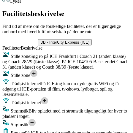
Cykel
Facilitetsbeskrivelse
Find ud af mere om de forskellige faciliteter, der er tilgængelige
ombord med hvert luftfartsselskab på denne rute.
DB - InterCity Express (ICE)
Faciliteter
Beskrivelse
Stille zone
Søg ro på ICE Frankfurt i Coach 21 (anden klasse)
og Coach 28/29 (første klasse). På ICE 104/105 Basel er det Coach
31 (anden klasse) og Coach 38/39 (første klasse).
Stille zone
Trådløst internet
På ICE-tog kan du nyde gratis WiFi og få
adgang til ICE-portalen til film, tv-shows, lydbøger, spil og
læsemateriale.
Trådløst internet
Strømstik
Bliv opladet med et strømstik tilgængeligt for hver to
pladser i toget.
Strømstik
Bagage
På ICE-tog kan du medbringe enhver mængde bagage