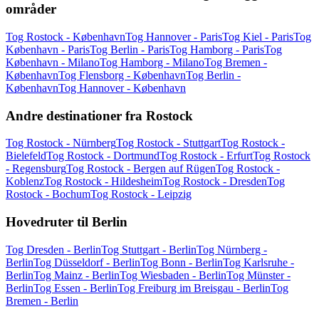
områder
Tog Rostock - København
Tog Hannover - Paris
Tog Kiel - Paris
Tog
København - Paris
Tog Berlin - Paris
Tog Hamborg - Paris
Tog
København - Milano
Tog Hamborg - Milano
Tog Bremen -
København
Tog Flensborg - København
Tog Berlin -
København
Tog Hannover - København
Andre destinationer fra Rostock
Tog Rostock - Nürnberg
Tog Rostock - Stuttgart
Tog Rostock -
Bielefeld
Tog Rostock - Dortmund
Tog Rostock - Erfurt
Tog Rostock
- Regensburg
Tog Rostock - Bergen auf Rügen
Tog Rostock -
Koblenz
Tog Rostock - Hildesheim
Tog Rostock - Dresden
Tog
Rostock - Bochum
Tog Rostock - Leipzig
Hovedruter til Berlin
Tog Dresden - Berlin
Tog Stuttgart - Berlin
Tog Nürnberg -
Berlin
Tog Düsseldorf - Berlin
Tog Bonn - Berlin
Tog Karlsruhe -
Berlin
Tog Mainz - Berlin
Tog Wiesbaden - Berlin
Tog Münster -
Berlin
Tog Essen - Berlin
Tog Freiburg im Breisgau - Berlin
Tog
Bremen - Berlin