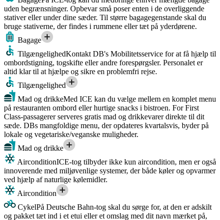
uden begrænsninger. Opbevar små poser enten i de overliggende
stativer eller under dine sæder. Til større bagagegenstande skal du
bruge stativerne, der findes i rummene eller tæt på yderdørene.
Bagage
Tilgængelighed
Kontakt DB's Mobilitetsservice for at få hjælp til
ombordstigning, togskifte eller andre forespørgsler. Personalet er
altid klar til at hjælpe og sikre en problemfri rejse.
Tilgængelighed
Mad og drikke
Med ICE kan du vælge mellem en komplet menu
på restauranten ombord eller hurtige snacks i bistroen. For First
Class-passagerer serveres gratis mad og drikkevarer direkte til dit
sæde. DBs mangfoldige menu, der opdateres kvartalsvis, byder på
lokale og vegetariske/veganske muligheder.
Mad og drikke
Aircondition
ICE-tog tilbyder ikke kun aircondition, men er også
innoverende med miljøvenlige systemer, der både køler og opvarmer
ved hjælp af naturlige kølemidler.
Aircondition
Cykel
På Deutsche Bahn-tog skal du sørge for, at den er adskilt
og pakket tæt ind i et etui eller et omslag med dit navn mærket på,