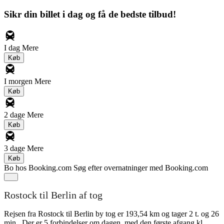
Sikr din billet i dag og få de bedste tilbud!
I dag
Mere
Køb
I morgen
Mere
Køb
2 dage
Mere
Køb
3 dage
Mere
Køb
Bo hos Booking.com
Søg efter overnatninger med Booking.com
Rostock til Berlin af tog
Rejsen fra Rostock til Berlin by tog er 193,54 km og tager 2 t. og 26
min.. Der er 5 forbindelser om dagen, med den første afgang kl