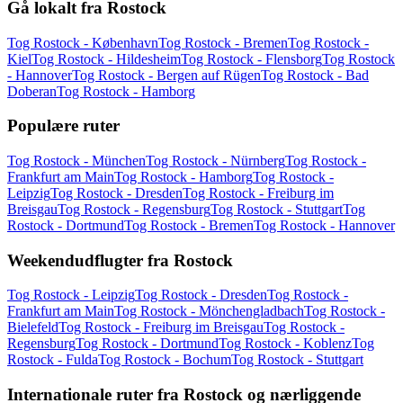
Gå lokalt fra Rostock
Tog Rostock - København
Tog Rostock - Bremen
Tog Rostock -
Kiel
Tog Rostock - Hildesheim
Tog Rostock - Flensborg
Tog Rostock
- Hannover
Tog Rostock - Bergen auf Rügen
Tog Rostock - Bad
Doberan
Tog Rostock - Hamborg
Populære ruter
Tog Rostock - München
Tog Rostock - Nürnberg
Tog Rostock -
Frankfurt am Main
Tog Rostock - Hamborg
Tog Rostock -
Leipzig
Tog Rostock - Dresden
Tog Rostock - Freiburg im
Breisgau
Tog Rostock - Regensburg
Tog Rostock - Stuttgart
Tog
Rostock - Dortmund
Tog Rostock - Bremen
Tog Rostock - Hannover
Weekendudflugter fra Rostock
Tog Rostock - Leipzig
Tog Rostock - Dresden
Tog Rostock -
Frankfurt am Main
Tog Rostock - Mönchengladbach
Tog Rostock -
Bielefeld
Tog Rostock - Freiburg im Breisgau
Tog Rostock -
Regensburg
Tog Rostock - Dortmund
Tog Rostock - Koblenz
Tog
Rostock - Fulda
Tog Rostock - Bochum
Tog Rostock - Stuttgart
Internationale ruter fra Rostock og nærliggende