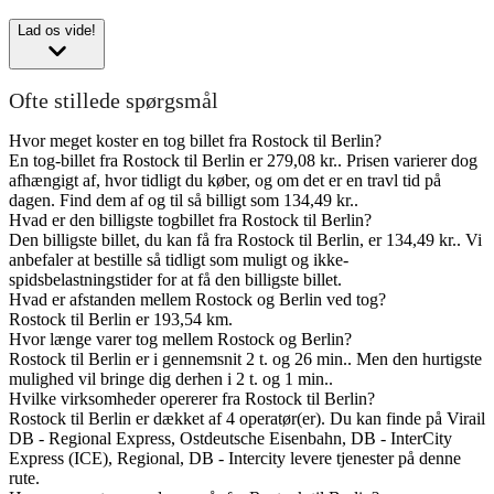
Lad os vide!
Ofte stillede spørgsmål
Hvor meget koster en tog billet fra Rostock til Berlin?
En tog-billet fra Rostock til Berlin er 279,08 kr.. Prisen varierer dog
afhængigt af, hvor tidligt du køber, og om det er en travl tid på
dagen. Find dem af og til så billigt som 134,49 kr..
Hvad er den billigste togbillet fra Rostock til Berlin?
Den billigste billet, du kan få fra Rostock til Berlin, er 134,49 kr.. Vi
anbefaler at bestille så tidligt som muligt og ikke-
spidsbelastningstider for at få den billigste billet.
Hvad er afstanden mellem Rostock og Berlin ved tog?
Rostock til Berlin er 193,54 km.
Hvor længe varer tog mellem Rostock og Berlin?
Rostock til Berlin er i gennemsnit 2 t. og 26 min.. Men den hurtigste
mulighed vil bringe dig derhen i 2 t. og 1 min..
Hvilke virksomheder opererer fra Rostock til Berlin?
Rostock til Berlin er dækket af 4 operatør(er). Du kan finde på Virail
DB - Regional Express, Ostdeutsche Eisenbahn, DB - InterCity
Express (ICE), Regional, DB - Intercity levere tjenester på denne
rute.