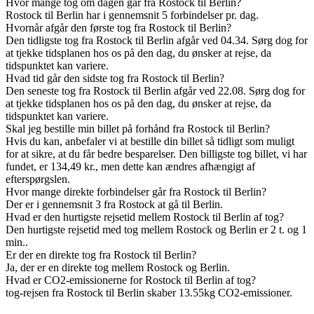
Hvor mange tog om dagen går fra Rostock til Berlin?
Rostock til Berlin har i gennemsnit 5 forbindelser pr. dag.
Hvornår afgår den første tog fra Rostock til Berlin?
Den tidligste tog fra Rostock til Berlin afgår ved 04.34. Sørg dog for
at tjekke tidsplanen hos os på den dag, du ønsker at rejse, da
tidspunktet kan variere.
Hvad tid går den sidste tog fra Rostock til Berlin?
Den seneste tog fra Rostock til Berlin afgår ved 22.08. Sørg dog for
at tjekke tidsplanen hos os på den dag, du ønsker at rejse, da
tidspunktet kan variere.
Skal jeg bestille min billet på forhånd fra Rostock til Berlin?
Hvis du kan, anbefaler vi at bestille din billet så tidligt som muligt
for at sikre, at du får bedre besparelser. Den billigste tog billet, vi har
fundet, er 134,49 kr., men dette kan ændres afhængigt af
efterspørgslen.
Hvor mange direkte forbindelser går fra Rostock til Berlin?
Der er i gennemsnit 3 fra Rostock at gå til Berlin.
Hvad er den hurtigste rejsetid mellem Rostock til Berlin af tog?
Den hurtigste rejsetid med tog mellem Rostock og Berlin er 2 t. og 1
min..
Er der en direkte tog fra Rostock til Berlin?
Ja, der er en direkte tog mellem Rostock og Berlin.
Hvad er CO2-emissionerne for Rostock til Berlin af tog?
tog-rejsen fra Rostock til Berlin skaber 13.55kg CO2-emissioner.