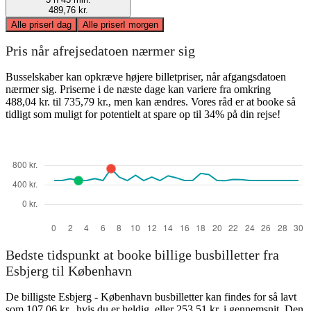
489,76 kr.
Alle priser
I dag
Alle priser
I morgen
Pris når afrejsedatoen nærmer sig
Busselskaber kan opkræve højere billetpriser, når afgangsdatoen
nærmer sig. Priserne i de næste dage kan variere fra omkring
488,04 kr. til 735,79 kr., men kan ændres. Vores råd er at booke så
tidligt som muligt for potentielt at spare op til 34% på din rejse!
Bedste tidspunkt at booke billige busbilletter fra
Esbjerg til København
De billigste Esbjerg - København busbilletter kan findes for så lavt
som 107,06 kr., hvis du er heldig, eller 253,51 kr. i gennemsnit. Den