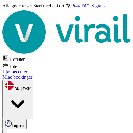
Alle gode rejser
Start med et kort 🌎
Prøv DOTS gratis
Hoteller
Biler
Hjælpecenter
Mine bookinger
DK | DKK
Log ind