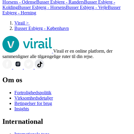
Horsens - Odense
Busser Esbjerg - Randers
Busser Esbjerg -
Kolding
Busser Esbjerg - Horsens
Busser Esbjerg - Vejle
Busser
Esbjerg - Herning
Virail
>
Busser Esbjerg - København
Virail er en online platform, der
sammenligner alle tilgængelige ruter til din rejse.
Om os
Fortrolighedspolitik
Virksomhedsdetaljer
Betingelser for brug
Insights
International