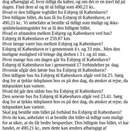
dog afhængigt af, hvor tidligt du køber, og om det er en travl tid på
dagen. Find dem af og til så billigt som 490,21 kr..
Hvad er den billigste togbillet fra Esbjerg til København?
Den billigste billet, du kan få fra Esbjerg til København, er
490,21 kr.. Vi anbefaler at bestille så tidligt som muligt og ikke-
spidsbelastningstider for at få den billigste billet.
Hvad er afstanden mellem Esbjerg og København ved bus?
Esbjerg til København er 259,87 km.
Hvor længe varer bus mellem Esbjerg og København?
Esbjerg til København er i gennemsnit 4 t. og 33 min.. Men den
hurtigste mulighed vil bringe dig derhen i 3 t. og 41 min..
Hvor mange bus om dagen går fra Esbjerg til København?
Esbjerg til København har i gennemsnit 17 forbindelser pr. dag.
Hvornår afgår den første bus fra Esbjerg til København?
Den tidligste bus fra Esbjerg til København afgår ved 04.25. Sørg
dog for at tjekke tidsplanen hos os på den dag, du ønsker at rejse, da
tidspunktet kan variere.
Hvad tid går den sidste bus fra Esbjerg til København?
Den seneste bus fra Esbjerg til København afgår ved 23.41. Sørg
dog for at tjekke tidsplanen hos os på den dag, du ønsker at rejse, da
tidspunktet kan variere.
Skal jeg bestille min billet på forhånd fra Esbjerg til København?
Hvis du kan, anbefaler vi at bestille din billet så tidligt som muligt
for at sikre, at du får bedre besparelser. Den billigste bus billet, vi har
fundet, er 490,21 kr., men dette kan ændres afhængigt af