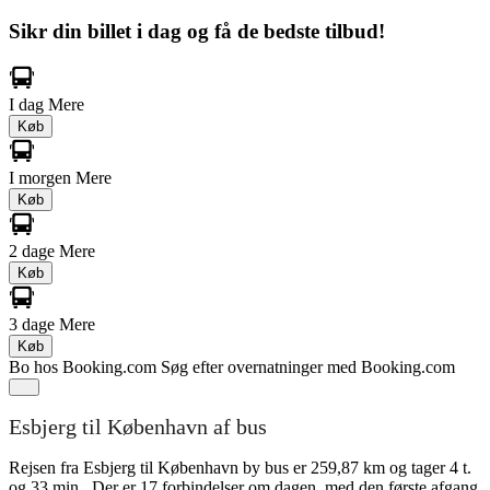
Sikr din billet i dag og få de bedste tilbud!
I dag
Mere
Køb
I morgen
Mere
Køb
2 dage
Mere
Køb
3 dage
Mere
Køb
Bo hos Booking.com
Søg efter overnatninger med Booking.com
Esbjerg til København af bus
Rejsen fra Esbjerg til København by bus er 259,87 km og tager 4 t.
og 33 min.. Der er 17 forbindelser om dagen, med den første afgang