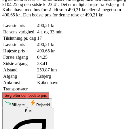
kl 04.25 og den sidste kl 23.41. Det er muligt at rejse fra Esbjerg til
København med bus for så lidt som 490,21 kr. eller så meget som
490,65 kr.. Den bedste pris for denne rejse er 490,21 kr..
Laveste pris
490,21 kr.
Rejsens varighed
4 t. og 33 min.
Tilslutning pr. dag
17
Laveste pris
490,21 kr.
Højeste pris
490,65 kr.
Første afgang
04.25
Sidste afgang
23.41
Afstand
259,87 km
Afgang
Esbjerg
Ankomst
København
Transportører
©
CARTO
, ©
OpenStreetMap
contributors
Søg efter den bedste pris
Billigste
Rejsetid
Bus
Copenhagen