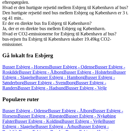
efterspørgslen.
Hvad er den hurtigste rejsetid mellem Esbjerg til København af bus?
Den hurtigste rejsetid med bus mellem Esbjerg og København er 3 t.
og 41 min..
Er der en direkte bus fra Esbjerg til København?
Ja, der er en direkte bus mellem Esbjerg og København.
Hvad er CO2-emissionerne for Esbjerg til København af bus?
bus-rejsen fra Esbjerg til København skaber 19.49kg CO2-
emissioner.
Gå lokalt fra Esbjerg
Busser Esbjerg - Horsens
Busser Esbjerg - Odense
Busser Esbjerg -
Roskilde
Busser Esbjerg - Ålborg
Busser Esbjerg - Holstebro
Busser
Esbjerg - Slagelse
Busser Esbjerg - Hamborg
Busser Esbjerg -
Sønderborg
Busser Esbjerg - Svendborg
Busser Esbjerg -
Randers
Busser Esbjerg - Hadsund
Busser Esbjerg - Vejle
Populære ruter
Busser Esbjerg - Odense
Busser Esbjerg - Ålborg
Busser Esbjerg -
Horsens
Busser Esbjerg - Ringsted
Busser Esbjerg - Nykøbing
Falster
Busser Esbjerg - Kolding
Busser Esbjerg - Vejle
Busser
Esbjerg - Slagelse
Busser Esbjerg - Århus
Busser Esbjerg -