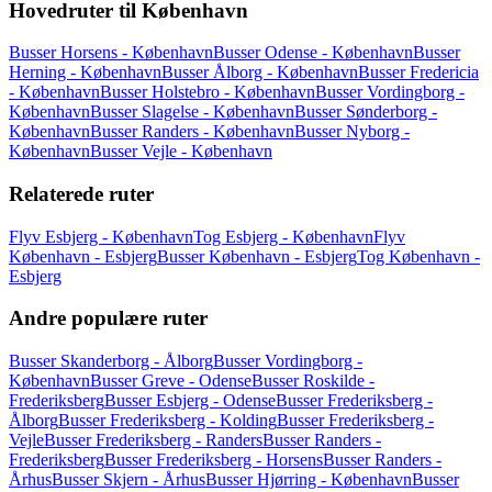
Hovedruter til København
Busser Horsens - København
Busser Odense - København
Busser
Herning - København
Busser Ålborg - København
Busser Fredericia
- København
Busser Holstebro - København
Busser Vordingborg -
København
Busser Slagelse - København
Busser Sønderborg -
København
Busser Randers - København
Busser Nyborg -
København
Busser Vejle - København
Relaterede ruter
Flyv Esbjerg - København
Tog Esbjerg - København
Flyv
København - Esbjerg
Busser København - Esbjerg
Tog København -
Esbjerg
Andre populære ruter
Busser Skanderborg - Ålborg
Busser Vordingborg -
København
Busser Greve - Odense
Busser Roskilde -
Frederiksberg
Busser Esbjerg - Odense
Busser Frederiksberg -
Ålborg
Busser Frederiksberg - Kolding
Busser Frederiksberg -
Vejle
Busser Frederiksberg - Randers
Busser Randers -
Frederiksberg
Busser Frederiksberg - Horsens
Busser Randers -
Århus
Busser Skjern - Århus
Busser Hjørring - København
Busser