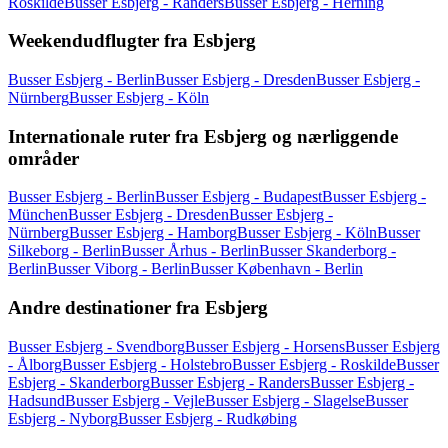
Roskilde
Busser Esbjerg - Randers
Busser Esbjerg - Herning
Weekendudflugter fra Esbjerg
Busser Esbjerg - Berlin
Busser Esbjerg - Dresden
Busser Esbjerg -
Nürnberg
Busser Esbjerg - Köln
Internationale ruter fra Esbjerg og nærliggende
områder
Busser Esbjerg - Berlin
Busser Esbjerg - Budapest
Busser Esbjerg -
München
Busser Esbjerg - Dresden
Busser Esbjerg -
Nürnberg
Busser Esbjerg - Hamborg
Busser Esbjerg - Köln
Busser
Silkeborg - Berlin
Busser Århus - Berlin
Busser Skanderborg -
Berlin
Busser Viborg - Berlin
Busser København - Berlin
Andre destinationer fra Esbjerg
Busser Esbjerg - Svendborg
Busser Esbjerg - Horsens
Busser Esbjerg
- Ålborg
Busser Esbjerg - Holstebro
Busser Esbjerg - Roskilde
Busser
Esbjerg - Skanderborg
Busser Esbjerg - Randers
Busser Esbjerg -
Hadsund
Busser Esbjerg - Vejle
Busser Esbjerg - Slagelse
Busser
Esbjerg - Nyborg
Busser Esbjerg - Rudkøbing