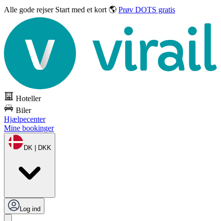
Alle gode rejser
Start med et kort 🌎
Prøv DOTS gratis
Hoteller
Biler
Hjælpecenter
Mine bookinger
DK | DKK
Log ind