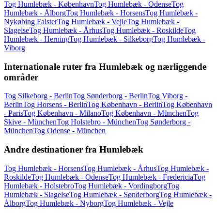
Tog Humlebæk - København
Tog Humlebæk - Odense
Tog
Humlebæk - Ålborg
Tog Humlebæk - Horsens
Tog Humlebæk -
Nykøbing Falster
Tog Humlebæk - Vejle
Tog Humlebæk -
Slagelse
Tog Humlebæk - Århus
Tog Humlebæk - Roskilde
Tog
Humlebæk - Herning
Tog Humlebæk - Silkeborg
Tog Humlebæk -
Viborg
Internationale ruter fra Humlebæk og nærliggende
områder
Tog Silkeborg - Berlin
Tog Sønderborg - Berlin
Tog Viborg -
Berlin
Tog Horsens - Berlin
Tog København - Berlin
Tog København
- Paris
Tog København - Milano
Tog København - München
Tog
Skive - München
Tog Holstebro - München
Tog Sønderborg -
München
Tog Odense - München
Andre destinationer fra Humlebæk
Tog Humlebæk - Horsens
Tog Humlebæk - Århus
Tog Humlebæk -
Roskilde
Tog Humlebæk - Odense
Tog Humlebæk - Fredericia
Tog
Humlebæk - Holstebro
Tog Humlebæk - Vordingborg
Tog
Humlebæk - Slagelse
Tog Humlebæk - Sønderborg
Tog Humlebæk -
Ålborg
Tog Humlebæk - Nyborg
Tog Humlebæk - Vejle