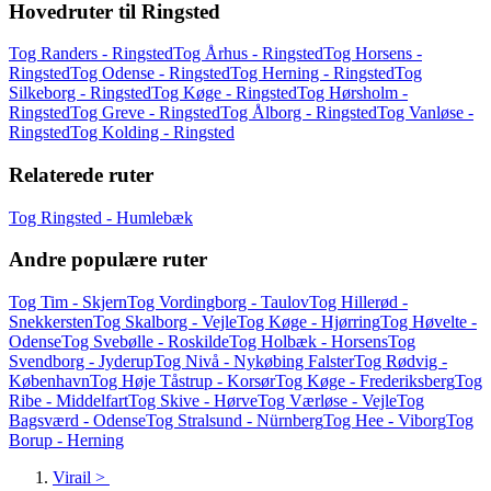
Hovedruter til Ringsted
Tog Randers - Ringsted
Tog Århus - Ringsted
Tog Horsens -
Ringsted
Tog Odense - Ringsted
Tog Herning - Ringsted
Tog
Silkeborg - Ringsted
Tog Køge - Ringsted
Tog Hørsholm -
Ringsted
Tog Greve - Ringsted
Tog Ålborg - Ringsted
Tog Vanløse -
Ringsted
Tog Kolding - Ringsted
Relaterede ruter
Tog Ringsted - Humlebæk
Andre populære ruter
Tog Tim - Skjern
Tog Vordingborg - Taulov
Tog Hillerød -
Snekkersten
Tog Skalborg - Vejle
Tog Køge - Hjørring
Tog Høvelte -
Odense
Tog Svebølle - Roskilde
Tog Holbæk - Horsens
Tog
Svendborg - Jyderup
Tog Nivå - Nykøbing Falster
Tog Rødvig -
København
Tog Høje Tåstrup - Korsør
Tog Køge - Frederiksberg
Tog
Ribe - Middelfart
Tog Skive - Hørve
Tog Værløse - Vejle
Tog
Bagsværd - Odense
Tog Stralsund - Nürnberg
Tog Hee - Viborg
Tog
Borup - Herning
Virail
>