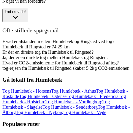
Noget vi kan forbedre?
Lad os vide!
Ofte stillede spørgsmål
Hvad er afstanden mellem Humlebæk og Ringsted ved tog?
Humlebæk til Ringsted er 74,29 km.
Er der en direkte tog fra Humlebæk til Ringsted?
Ja, der er en direkte tog mellem Humlebæk og Ringsted.
Hvad er CO2-emissionerne for Humlebæk til Ringsted af tog?
tog-rejsen fra Humlebæk til Ringsted skaber 5.2kg CO2-emissioner.
Gå lokalt fra Humlebæk
Tog Humlebæk - Horsens
Tog Humlebæk - Århus
Tog Humlebæk -
Roskilde
Tog Humlebæk - Odense
Tog Humlebæk - Fredericia
Tog
Humlebæk - Holstebro
Tog Humlebæk - Vordingborg
Tog
Humlebæk - Slagelse
Tog Humlebæk - Sønderborg
Tog Humlebæk -
Ålborg
Tog Humlebæk - Nyborg
Tog Humlebæk - Vejle
Populære ruter