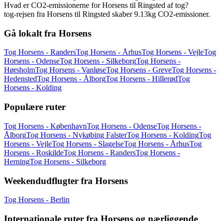
Hvad er CO2-emissionerne for Horsens til Ringsted af tog?
tog-rejsen fra Horsens til Ringsted skaber 9.13kg CO2-emissioner.
Gå lokalt fra Horsens
Tog Horsens - Randers
Tog Horsens - Århus
Tog Horsens - Vejle
Tog
Horsens - Odense
Tog Horsens - Silkeborg
Tog Horsens -
Hørsholm
Tog Horsens - Vanløse
Tog Horsens - Greve
Tog Horsens -
Hedensted
Tog Horsens - Ålborg
Tog Horsens - Hillerød
Tog
Horsens - Kolding
Populære ruter
Tog Horsens - København
Tog Horsens - Odense
Tog Horsens -
Ålborg
Tog Horsens - Nykøbing Falster
Tog Horsens - Kolding
Tog
Horsens - Vejle
Tog Horsens - Slagelse
Tog Horsens - Århus
Tog
Horsens - Roskilde
Tog Horsens - Randers
Tog Horsens -
Herning
Tog Horsens - Silkeborg
Weekendudflugter fra Horsens
Tog Horsens - Berlin
Internationale ruter fra Horsens og nærliggende