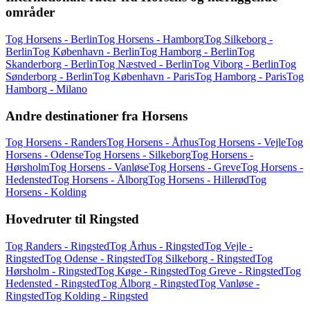
områder
Tog Horsens - Berlin
Tog Horsens - Hamborg
Tog Silkeborg -
Berlin
Tog København - Berlin
Tog Hamborg - Berlin
Tog
Skanderborg - Berlin
Tog Næstved - Berlin
Tog Viborg - Berlin
Tog
Sønderborg - Berlin
Tog København - Paris
Tog Hamborg - Paris
Tog
Hamborg - Milano
Andre destinationer fra Horsens
Tog Horsens - Randers
Tog Horsens - Århus
Tog Horsens - Vejle
Tog
Horsens - Odense
Tog Horsens - Silkeborg
Tog Horsens -
Hørsholm
Tog Horsens - Vanløse
Tog Horsens - Greve
Tog Horsens -
Hedensted
Tog Horsens - Ålborg
Tog Horsens - Hillerød
Tog
Horsens - Kolding
Hovedruter til Ringsted
Tog Randers - Ringsted
Tog Århus - Ringsted
Tog Vejle -
Ringsted
Tog Odense - Ringsted
Tog Silkeborg - Ringsted
Tog
Hørsholm - Ringsted
Tog Køge - Ringsted
Tog Greve - Ringsted
Tog
Hedensted - Ringsted
Tog Ålborg - Ringsted
Tog Vanløse -
Ringsted
Tog Kolding - Ringsted