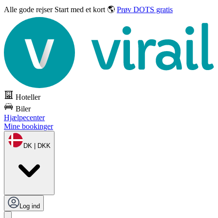
Alle gode rejser
Start med et kort 🌎
Prøv DOTS gratis
Hoteller
Biler
Hjælpecenter
Mine bookinger
DK | DKK
Log ind