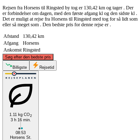
Rejsen fra Horsens til Ringsted by tog er 130,42 km og tager . Der
er forbindelser om dagen, med den første afgang kl og den sidste kl .
Det er muligt at rejse fra Horsens til Ringsted med tog for så lidt som
eller så meget som . Den bedste pris for denne rejse er .
Afstand
130,42 km
Afgang
Horsens
Ankomst
Ringsted
©
CARTO
, ©
OpenStreetMap
contributors
Søg efter den bedste pris
Billigste
Rejsetid
Horsens
1.11 kg CO
2
Ringsted
3 h 16 min.
08:53
Horsens St.