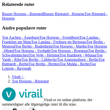
Relaterede ruter
Busser Horsens - Ringsted
Busser Ringsted - Horsens
Tog Ringsted -
Horsens
Andre populære ruter
Tog Aachen - Augsburg
Tog Horsens - Svendborg
Tog Landau -
Frankfurt am Main
Tog Landau - Freiburg im Breisgau
Tog Berlin -
Monreal
Tog Berlin - Budenheim
Tog Horsens - Maribo
Tog Horsens
- Ølsted
Tog Horsens - Svebølle
Tog Horsens - Regstrup
Tog Berlin -
Schwabmünchen
Tog Vejle - Herning
Tog Hamborg - Wismar
Tog
Varde - Ribe
Tog Berlin - Lübbecke
Tog Augustusburg - Berlin
Tog
Büttstedt - Berlin
Tog Berlin - Bretten
Tog Mulda - Berlin
Tog
Leipzig - Bayreuth
Virail
>
Tog Horsens - Ringsted
Virail er en online platform, der
sammenligner alle tilgængelige ruter til din rejse.