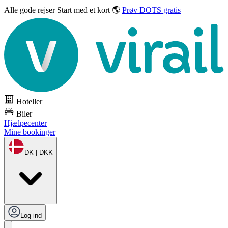
Alle gode rejser
Start med et kort 🌎
Prøv DOTS gratis
Hoteller
Biler
Hjælpecenter
Mine bookinger
DK | DKK
Log ind