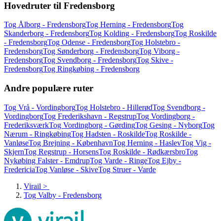
Hovedruter til Fredensborg
Tog Ålborg - Fredensborg
Tog Herning - Fredensborg
Tog
Skanderborg - Fredensborg
Tog Kolding - Fredensborg
Tog Roskilde
- Fredensborg
Tog Odense - Fredensborg
Tog Holstebro -
Fredensborg
Tog Sønderborg - Fredensborg
Tog Viborg -
Fredensborg
Tog Svendborg - Fredensborg
Tog Skive -
Fredensborg
Tog Ringkøbing - Fredensborg
Andre populære ruter
Tog Vrå - Vordingborg
Tog Holstebro - Hillerød
Tog Svendborg -
Vordingborg
Tog Frederikshavn - Regstrup
Tog Vordingborg -
Frederiksværk
Tog Vordingborg - Gørding
Tog Gesing - Nyborg
Tog
Nærum - Ringkøbing
Tog Hadsten - Roskilde
Tog Roskilde -
Vanløse
Tog Brejning - København
Tog Herning - Haslev
Tog Vig -
Skjern
Tog Regstrup - Horsens
Tog Roskilde - Rødkærsbro
Tog
Nykøbing Falster - Emdrup
Tog Varde - Ringe
Tog Ejby -
Fredericia
Tog Vanløse - Skive
Tog Struer - Varde
Virail
>
Tog Valby - Fredensborg