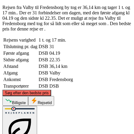
Rejsen fra Valby til Fredensborg by tog er 36,14 km og tager 1 t. og
17 min.. Der er 31 forbindelser om dagen, med den første afgang kl
04.19 og den sidste kl 22.35. Det er muligt at rejse fra Valby til
Fredensborg med tog for så lidt som eller så meget som . Den bedste
pris for denne rejse er .
Rejsens varighed
1 t. og 17 min.
Tilslutning pr. dag
DSB
31
Første afgang
DSB
04.19
Sidste afgang
DSB
22.35
Afstand
DSB
36,14 km
Afgang
DSB
Valby
Ankomst
DSB
Fredensborg
Transportører
DSB
DSB
©
CARTO
, ©
OpenStreetMap
contributors
Søg efter den bedste pris
Fredensborg
Billigste
Rejsetid