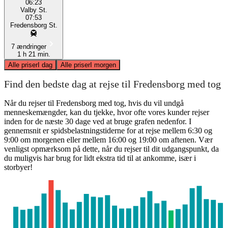
06:23
Valby St.
07:53
Fredensborg St.
7 ændringer
1 h 21 min.
Alle priser
I dag
Alle priser
I morgen
Find den bedste dag at rejse til Fredensborg med tog
Når du rejser til Fredensborg med tog, hvis du vil undgå
menneskemængder, kan du tjekke, hvor ofte vores kunder rejser
inden for de næste 30 dage ved at bruge grafen nedenfor. I
gennemsnit er spidsbelastningstiderne for at rejse mellem 6:30 og
9:00 om morgenen eller mellem 16:00 og 19:00 om aftenen. Vær
venligst opmærksom på dette, når du rejser til dit udgangspunkt, da
du muligvis har brug for lidt ekstra tid til at ankomme, især i
storbyer!