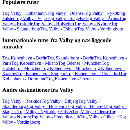
Populære ruter
Tog Valby - København
Tog Valby - Odense
Tog Valby - Nykøbing
Falster
Tog Valby - Vejle
Tog Valby - Slagelse
Tog Valby - Århus
Tog
Valby - Roskilde
Tog Valby - Holstebro
Tog Valby - Nyborg
Tog
Valby - Skanderborg
Tog Valby - Esbjerg
Tog Valby - Vordingborg
Internationale ruter fra Valby og nærliggende
områder
Tog København - Berlin
Tog Skanderborg - Berlin
Tog København -
Paris
Tog København - Milano
Tog Odense - München
Tog
Holstebro - München
Tog København - München
Tog København -
Kraków
Tog København - Stuttgart
Tog København - Düsseldorf
Tog
København - Dortmund
Tog København - Poznan
Andre destinationer fra Valby
Tog Valby - Roskilde
Tog Valby - Esbjerg
Tog Valby -
Skanderborg
Tog Valby - Holstebro
Tog Valby - Hillerød
Tog Valby -
Slagelse
Tog Valby - Nykøbing Falster
Tog Valby - Odense
Tog
Valby - Nyborg
Tog Valby - Frederiksværk
Tog Valby - Gilleleje
Tog
Valby - Vordingborg