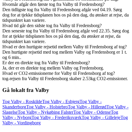
Hvornår afgår den første tog fra Valby til Fredensborg?
Den tidligste tog fra Valby til Fredensborg afgår ved 04.19. Sørg
dog for at tjekke tidsplanen hos os på den dag, du ønsker at rejse, da
tidspunktet kan variere.
Hvad tid går den sidste tog fra Valby til Fredensborg?
Den seneste tog fra Valby til Fredensborg afgår ved 22.35. Sørg dog
for at tjekke tidsplanen hos os på den dag, du ønsker at rejse, da
tidspunktet kan variere.
Hvad er den hurtigste rejsetid mellem Valby til Fredensborg af tog?
Den hurtigste rejsetid med tog mellem Valby og Fredensborg er 1 t.
og 6 min..
Er der en direkte tog fra Valby til Fredensborg?
Ja, der er en direkte tog mellem Valby og Fredensborg.
Hvad er CO2-emissionerne for Valby til Fredensborg af tog?
tog-rejsen fra Valby til Fredensborg skaber 2.53kg CO2-emissioner.
Gå lokalt fra Valby
Tog Valby - Roskilde
Tog Valby - Esbjerg
Tog Valby -
Skanderborg
Tog Valby - Holstebro
Tog Valby - Hillerød
Tog Valby -
Slagelse
Tog Valby - Nykøbing Falster
Tog Valby - Odense
Tog
Valby - Nyborg
Tog Valby - Frederiksværk
Tog Valby - Gilleleje
Tog
Valby - Vordingborg