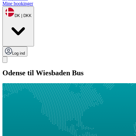
Mine bookinger
DK | DKK
Log ind
Odense til Wiesbaden Bus