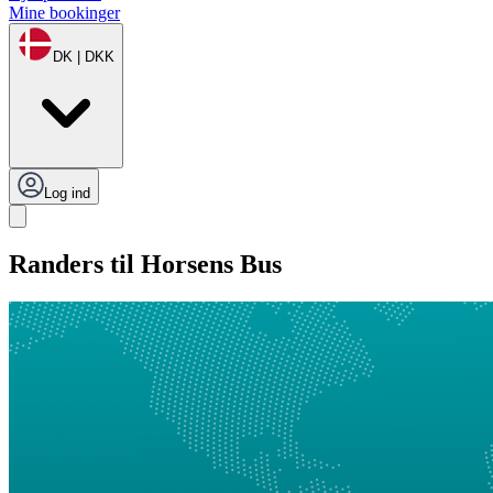
Mine bookinger
DK | DKK
Log ind
Randers til Horsens Bus