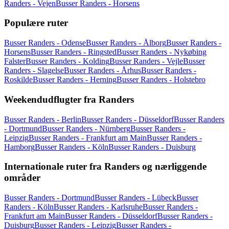
Randers - Vejen
Busser Randers - Horsens
Populære ruter
Busser Randers - Odense
Busser Randers - Ålborg
Busser Randers -
Horsens
Busser Randers - Ringsted
Busser Randers - Nykøbing
Falster
Busser Randers - Kolding
Busser Randers - Vejle
Busser
Randers - Slagelse
Busser Randers - Århus
Busser Randers -
Roskilde
Busser Randers - Herning
Busser Randers - Holstebro
Weekendudflugter fra Randers
Busser Randers - Berlin
Busser Randers - Düsseldorf
Busser Randers
- Dortmund
Busser Randers - Nürnberg
Busser Randers -
Leipzig
Busser Randers - Frankfurt am Main
Busser Randers -
Hamborg
Busser Randers - Köln
Busser Randers - Duisburg
Internationale ruter fra Randers og nærliggende
områder
Busser Randers - Dortmund
Busser Randers - Lübeck
Busser
Randers - Köln
Busser Randers - Karlsruhe
Busser Randers -
Frankfurt am Main
Busser Randers - Düsseldorf
Busser Randers -
Duisburg
Busser Randers - Leipzig
Busser Randers -