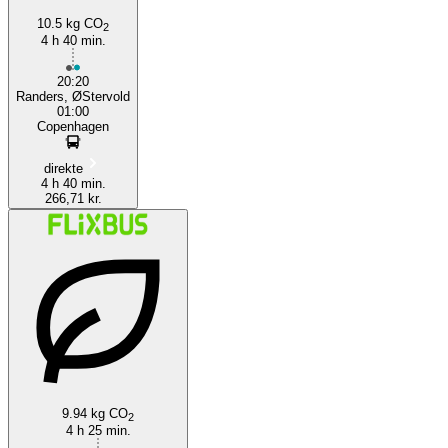
10.5 kg CO
2
4 h 40 min.
20:20
Randers, ØStervold
01:00
Copenhagen
direkte
4 h 40 min.
266,71 kr.
9.94 kg CO
2
4 h 25 min.