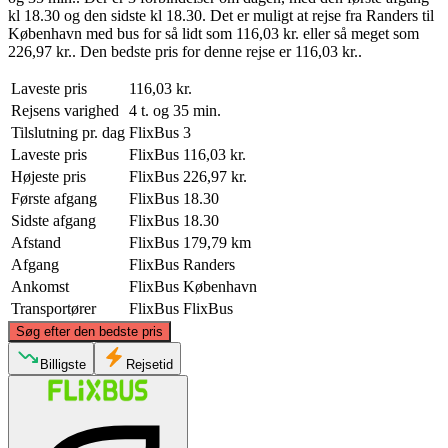
kl 18.30 og den sidste kl 18.30. Det er muligt at rejse fra Randers til
København med bus for så lidt som 116,03 kr. eller så meget som
226,97 kr.. Den bedste pris for denne rejse er 116,03 kr..
Laveste pris
116,03 kr.
Rejsens varighed
4 t. og 35 min.
Tilslutning pr. dag
FlixBus
3
Laveste pris
FlixBus
116,03 kr.
Højeste pris
FlixBus
226,97 kr.
Første afgang
FlixBus
18.30
Sidste afgang
FlixBus
18.30
Afstand
FlixBus
179,79 km
Afgang
FlixBus
Randers
Ankomst
FlixBus
København
Transportører
FlixBus
FlixBus
©
CARTO
, ©
OpenStreetMap
contributors
Søg efter den bedste pris
Billigste
Rejsetid
Randers