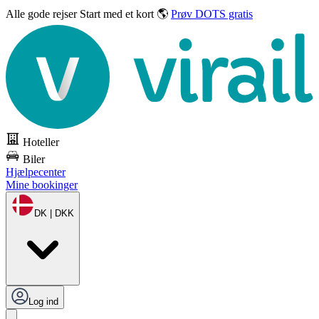
Alle gode rejser
Start med et kort 🌎
Prøv DOTS gratis
Hoteller
Biler
Hjælpecenter
Mine bookinger
DK | DKK
Log ind