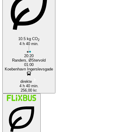
Copenhagen
10.5 kg CO
2
4 h 40 min.
20:20
Randers, ØStervold
01:00
Koebenhavn Ingerslevsgade
direkte
4 h 40 min.
256,00 kr.