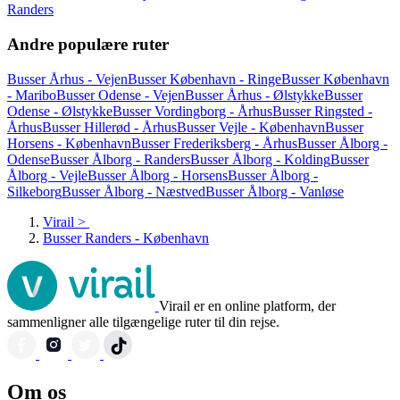
Randers
Andre populære ruter
Busser Århus - Vejen
Busser København - Ringe
Busser København
- Maribo
Busser Odense - Vejen
Busser Århus - Ølstykke
Busser
Odense - Ølstykke
Busser Vordingborg - Århus
Busser Ringsted -
Århus
Busser Hillerød - Århus
Busser Vejle - København
Busser
Horsens - København
Busser Frederiksberg - Århus
Busser Ålborg -
Odense
Busser Ålborg - Randers
Busser Ålborg - Kolding
Busser
Ålborg - Vejle
Busser Ålborg - Horsens
Busser Ålborg -
Silkeborg
Busser Ålborg - Næstved
Busser Ålborg - Vanløse
Virail
>
Busser Randers - København
Virail er en online platform, der
sammenligner alle tilgængelige ruter til din rejse.
Om os