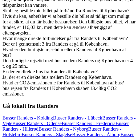
tidspunktet kan variere.
Skal jeg bestille min billet på forhånd fra Randers til København?
Hvis du kan, anbefaler vi at bestille din billet så tidligt som muligt
for at sikre, at du får bedre besparelser. Den billigste bus billet, vi har
fundet, er 116,03 kr., men dette kan ændres afhængigt af
efterspørgslen.
Hvor mange direkte forbindelser går fra Randers til København?
Der er i gennemsnit 3 fra Randers at gå til København.
Hvad er den hurtigste rejsetid mellem Randers til København af
bus?
Den hurtigste rejsetid med bus mellem Randers og København er 4
t. og 25 min..
Er der en direkte bus fra Randers til København?
Ja, der er en direkte bus mellem Randers og København.
Hvad er CO2-emissionerne for Randers til København af bus?
bus-rejsen fra Randers til København skaber 13.48kg CO2-
emissioner.
Gå lokalt fra Randers
Busser Randers - Kolding
Busser Randers - Lübeck
Busser Randers -
Vejle
Busser Randers - Odense
Busser Randers - Fredericia
Busser
Randers - Hillerød
Busser Randers - Nyborg
Busser Randers -
Holstebro
Busser Randers - Slagelse
Busser Randers - Ålborg
Busser