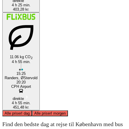
direkte
4 h 25 min.
403,28 kr.
11.06 kg CO
2
4 h 55 min.
15:25
Randers, ØStervold
20:20
CPH Airport
direkte
4 h 55 min.
451,48 kr.
Alle priser
I dag
Alle priser
I morgen
Find den bedste dag at rejse til København med bus