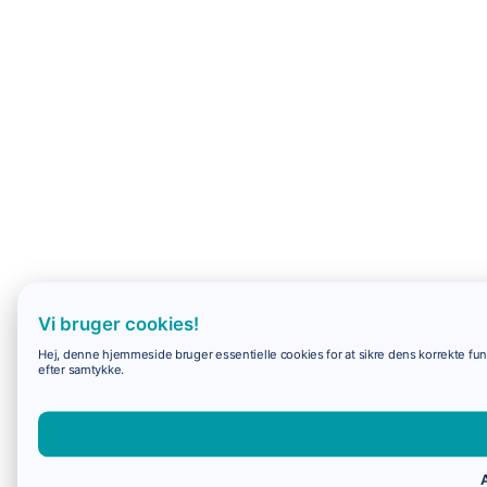
Vi bruger cookies!
Hej, denne hjemmeside bruger essentielle cookies for at sikre dens korrekte funk
efter samtykke.
A