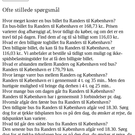
Ofte stillede spørgsmål
Hvor meget koster en bus billet fra Randers til København?
En bus-billet fra Randers til København er 168,73 kr.. Prisen
varierer dog afhængigt af, hvor tidligt du køber, og om det er en
travl tid på dagen. Find dem af og til så billigt som 116,03 kr..
Hvad er den billigste togbillet fra Randers til København?
Den billigste billet, du kan få fra Randers til København, er
116,03 kr.. Vi anbefaler at bestille så tidligt som muligt og ikke-
spidsbelastningstider for at få den billigste billet.
Hvad er afstanden mellem Randers og København ved bus?
Randers til København er 179,79 km.
Hvor længe varer bus mellem Randers og København?
Randers til København er i gennemsnit 4 t. og 35 min.. Men den
hurtigste mulighed vil bringe dig derhen i 4 t. og 25 min..
Hvor mange bus om dagen går fra Randers til København?
Randers til København har i gennemsnit 3 forbindelser pr. dag.
Hvornår afgår den første bus fra Randers til København?
Den tidligste bus fra Randers til København afgår ved 18.30. Sørg
dog for at tjekke tidsplanen hos os på den dag, du ønsker at rejse, da
tidspunktet kan variere.
Hvad tid går den sidste bus fra Randers til København?
Den seneste bus fra Randers til København afgår ved 18.30. Sørg
dog for at tjekke tidsplanen hos os på den dag, du ønsker at rejse, da