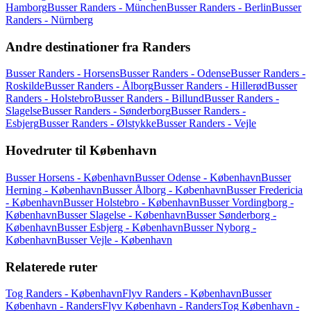
Hamborg
Busser Randers - München
Busser Randers - Berlin
Busser
Randers - Nürnberg
Andre destinationer fra Randers
Busser Randers - Horsens
Busser Randers - Odense
Busser Randers -
Roskilde
Busser Randers - Ålborg
Busser Randers - Hillerød
Busser
Randers - Holstebro
Busser Randers - Billund
Busser Randers -
Slagelse
Busser Randers - Sønderborg
Busser Randers -
Esbjerg
Busser Randers - Ølstykke
Busser Randers - Vejle
Hovedruter til København
Busser Horsens - København
Busser Odense - København
Busser
Herning - København
Busser Ålborg - København
Busser Fredericia
- København
Busser Holstebro - København
Busser Vordingborg -
København
Busser Slagelse - København
Busser Sønderborg -
København
Busser Esbjerg - København
Busser Nyborg -
København
Busser Vejle - København
Relaterede ruter
Tog Randers - København
Flyv Randers - København
Busser
København - Randers
Flyv København - Randers
Tog København -