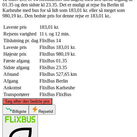
01.35 og den sidste kl 23.35. Det er muligt at rejse fra Berlin til
Karlsruhe med bus for så lidt som 183,01 kr. eller så meget som
980,19 kr.. Den bedste pris for denne rejse er 183,01 kr..
Laveste pris
183,01 kr.
Rejsens varighed
11 t. og 12 min.
Tilslutning pr. dag
FlixBus
14
Laveste pris
FlixBus
183,01 kr.
Højeste pris
FlixBus
980,19 kr.
Første afgang
FlixBus
01.35
Sidste afgang
FlixBus
23.35
Afstand
FlixBus
527,65 km
Afgang
FlixBus
Berlin
Ankomst
FlixBus
Karlsruhe
Transportører
FlixBus
FlixBus
©
CARTO
, ©
OpenStreetMap
contributors
Søg efter den bedste pris
Berlin
Billigste
Rejsetid