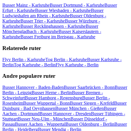
Busser Mainz - Karlsruhe
Busser Dortmund - Karlsruhe
Busser
Erfurt - Karlsruhe
Busser Wiesbaden - Karlsruhe
Busser
Ludwigshafen am Rhein - Karlsruhe
Busser Oldenburg -
Karlsruhe
Busser Trier - Karlsruhe
Busser Würzburg -
Karlsruhe
Busser Recklinghausen - Karlsruhe
Busser
Mönchengladbach - Karlsruhe
Busser Kaiserslautern -
Karlsruhe
Busser Freiburg im Breisgau - Karlsruhe
Relaterede ruter
Flyv Berlin - Karlsruhe
Tog Berlin - Karlsruhe
Busser Karlsruhe -
Berlin
Tog Karlsruhe - Berlin
Flyv Karlsruhe - Berlin
Andre populære ruter
Busser Hannover - Baden-Baden
Busser Saarbrücken - Bonn
Busser
Berlin - Leipzig
Busser Herne - Berlin
Busser Bremen -
Schweinfurt
Busser Hamborg - Regensburg
Busser Berlin -
Rosenheim
Busser Wuppertal - Bonn
Busser Siegen - Krefeld
Busser
Duisburg - Bad Oeynhausen
Busser München - Gießen
Busser
Aachen - Dortmund
Busser Hannover - Dresden
Busser Tübingen -
Stuttgart
Busser Neu-Ulm - München
Busser Düsseldorf -
Passau
Busser Aachen - Wuppertal
Busser Oldenburg - Berlin
Busser
Berlin - Heidelberg
Busser Mendig - Berlin