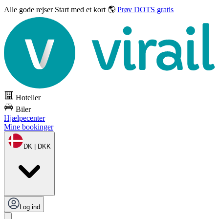
Alle gode rejser
Start med et kort 🌎
Prøv DOTS gratis
Hoteller
Biler
Hjælpecenter
Mine bookinger
DK | DKK
Log ind