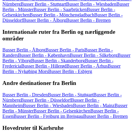
Nürnberg
Busser Berlin - Stuttgart
Busser Berlin - Wiesbaden
Busser
Berlin - Münster
Busser Berlin - Saarbrücken
Busser Berlin -
Gelsenkirchen
Busser Berlin - Mönchengladbach
Busser Berlin -
Düsseldorf
Busser Berlin - Ålborg
Busser Berlin - Bremen
Internationale ruter fra Berlin og nærliggende
områder
Busser Berlin - Ålborg
Busser Berlin - Paris
Busser Berlin -
Randers
Busser Berlin - København
Busser Berlin - Silkeborg
Busser
Berlin - Viborg
Busser Berlin - Skanderborg
Busser Berlin -
Fredericia
Busser Berlin - Hillerød
Busser Berlin - Århus
Busser
Berlin - Nykøbing Mors
Busser Berlin - Esbjerg
Andre destinationer fra Berlin
Busser Berlin - Dresden
Busser Berlin - Stuttgart
Busser Berlin -
Nürnberg
Busser Berlin - Düsseldorf
Busser Berlin -
Mannheim
Busser Berlin - Wiesbaden
Busser Berlin - Mainz
Busser
Berlin - Münster
Busser Berlin - Gelsenkirchen
Busser Berlin -
Essen
Busser Berlin - Freiburg im Breisgau
Busser Berlin - Bremen
Hovedruter til Karlsruhe