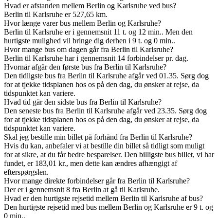
Hvad er afstanden mellem Berlin og Karlsruhe ved bus?
Berlin til Karlsruhe er 527,65 km.
Hvor længe varer bus mellem Berlin og Karlsruhe?
Berlin til Karlsruhe er i gennemsnit 11 t. og 12 min.. Men den
hurtigste mulighed vil bringe dig derhen i 9 t. og 0 min..
Hvor mange bus om dagen går fra Berlin til Karlsruhe?
Berlin til Karlsruhe har i gennemsnit 14 forbindelser pr. dag.
Hvornår afgår den første bus fra Berlin til Karlsruhe?
Den tidligste bus fra Berlin til Karlsruhe afgår ved 01.35. Sørg dog
for at tjekke tidsplanen hos os på den dag, du ønsker at rejse, da
tidspunktet kan variere.
Hvad tid går den sidste bus fra Berlin til Karlsruhe?
Den seneste bus fra Berlin til Karlsruhe afgår ved 23.35. Sørg dog
for at tjekke tidsplanen hos os på den dag, du ønsker at rejse, da
tidspunktet kan variere.
Skal jeg bestille min billet på forhånd fra Berlin til Karlsruhe?
Hvis du kan, anbefaler vi at bestille din billet så tidligt som muligt
for at sikre, at du får bedre besparelser. Den billigste bus billet, vi har
fundet, er 183,01 kr., men dette kan ændres afhængigt af
efterspørgslen.
Hvor mange direkte forbindelser går fra Berlin til Karlsruhe?
Der er i gennemsnit 8 fra Berlin at gå til Karlsruhe.
Hvad er den hurtigste rejsetid mellem Berlin til Karlsruhe af bus?
Den hurtigste rejsetid med bus mellem Berlin og Karlsruhe er 9 t. og
0 min..