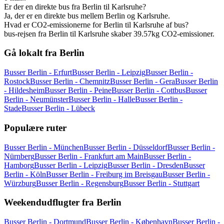
Er der en direkte bus fra Berlin til Karlsruhe?
Ja, der er en direkte bus mellem Berlin og Karlsruhe.
Hvad er CO2-emissionerne for Berlin til Karlsruhe af bus?
bus-rejsen fra Berlin til Karlsruhe skaber 39.57kg CO2-emissioner.
Gå lokalt fra Berlin
Busser Berlin - Erfurt
Busser Berlin - Leipzig
Busser Berlin -
Rostock
Busser Berlin - Chemnitz
Busser Berlin - Gera
Busser Berlin
- Hildesheim
Busser Berlin - Peine
Busser Berlin - Cottbus
Busser
Berlin - Neumünster
Busser Berlin - Halle
Busser Berlin -
Stade
Busser Berlin - Lübeck
Populære ruter
Busser Berlin - München
Busser Berlin - Düsseldorf
Busser Berlin -
Nürnberg
Busser Berlin - Frankfurt am Main
Busser Berlin -
Hamborg
Busser Berlin - Leipzig
Busser Berlin - Dresden
Busser
Berlin - Köln
Busser Berlin - Freiburg im Breisgau
Busser Berlin -
Würzburg
Busser Berlin - Regensburg
Busser Berlin - Stuttgart
Weekendudflugter fra Berlin
Busser Berlin - Dortmund
Busser Berlin - København
Busser Berlin -