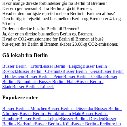
Hvor mange direkte forbindelser går fra Berlin til Bremen?
Der er i gennemsnit 31 fra Berlin at gå til Bremen.
Hvad er den hurtigste rejsetid mellem Berlin til Bremen af bus?
Den hurtigste rejsetid med bus mellem Berlin og Bremen er 4 t. og
50 min..
Er der en direkte bus fra Berlin til Bremen?
Ja, der er en direkte bus mellem Berlin og Bremen.
Hvad er CO2-emissionerne for Berlin til Bremen af bus?
bus-rejsen fra Berlin til Bremen skaber 23.68kg CO2-emissioner.
Gå lokalt fra Berlin
Busser Berlin - Erfurt
Busser Berlin - Leipzig
Busser Berlin -
Rostock
Busser Berlin - Chemnitz
Busser Berlin - Gera
Busser Berlin
- Hildesheim
Busser Berlin - Peine
Busser Berlin - Cottbus
Busser
Berlin - Neumünster
Busser Berlin - Halle
Busser Berlin -
Stade
Busser Berlin - Lübeck
Populære ruter
Busser Berlin - München
Busser Berlin - Düsseldorf
Busser Berlin -
Nürnberg
Busser Berlin - Frankfurt am Main
Busser Berlin -
Hamborg
Busser Berlin - Leipzig
Busser Berlin - Dresden
Busser
Berlin - Karlsruhe
Busser Berlin - Köln
Busser Berlin - Freiburg im