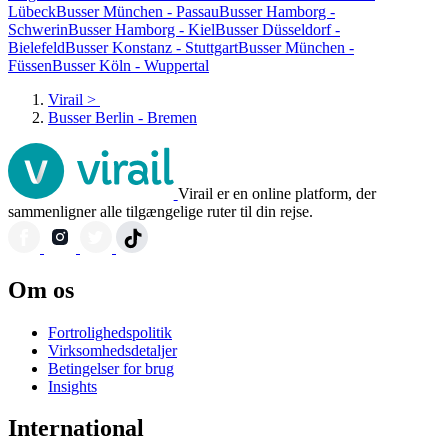
Lübeck
Busser München - Passau
Busser Hamborg -
Schwerin
Busser Hamborg - Kiel
Busser Düsseldorf -
Bielefeld
Busser Konstanz - Stuttgart
Busser München -
Füssen
Busser Köln - Wuppertal
Virail
>
Busser Berlin - Bremen
Virail er en online platform, der
sammenligner alle tilgængelige ruter til din rejse.
Om os
Fortrolighedspolitik
Virksomhedsdetaljer
Betingelser for brug
Insights
International