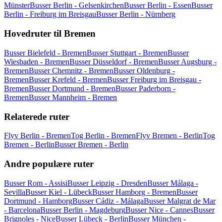
Münster
Busser Berlin - Gelsenkirchen
Busser Berlin - Essen
Busser
Berlin - Freiburg im Breisgau
Busser Berlin - Nürnberg
Hovedruter til Bremen
Busser Bielefeld - Bremen
Busser Stuttgart - Bremen
Busser
Wiesbaden - Bremen
Busser Düsseldorf - Bremen
Busser Augsburg -
Bremen
Busser Chemnitz - Bremen
Busser Oldenburg -
Bremen
Busser Krefeld - Bremen
Busser Freiburg im Breisgau -
Bremen
Busser Dortmund - Bremen
Busser Paderborn -
Bremen
Busser Mannheim - Bremen
Relaterede ruter
Flyv Berlin - Bremen
Tog Berlin - Bremen
Flyv Bremen - Berlin
Tog
Bremen - Berlin
Busser Bremen - Berlin
Andre populære ruter
Busser Rom - Assisi
Busser Leipzig - Dresden
Busser Málaga -
Sevilla
Busser Kiel - Lübeck
Busser Hamborg - Bremen
Busser
Dortmund - Hamborg
Busser Cádiz - Málaga
Busser Malgrat de Mar
- Barcelona
Busser Berlin - Magdeburg
Busser Nice - Cannes
Busser
Brignoles - Nice
Busser Lübeck - Berlin
Busser München -