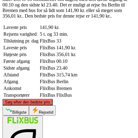
00.10 og den sidste kl 23.40. Det er muligt at rejse fra Berlin til
Bremen med bus for så lidt som 141,90 kr. eller så meget som
356,01 kr.. Den bedste pris for denne rejse er 141,90 kr..
Laveste pris
141,90 kr.
Rejsens varighed
5 t. og 33 min.
Tilslutning pr. dag
FlixBus
33
Laveste pris
FlixBus
141,90 kr.
Højeste pris
FlixBus
356,01 kr.
Første afgang
FlixBus
00.10
Sidste afgang
FlixBus
23.40
Afstand
FlixBus
315,74 km
Afgang
FlixBus
Berlin
Ankomst
FlixBus
Bremen
Transportører
FlixBus
FlixBus
©
CARTO
, ©
OpenStreetMap
contributors
Søg efter den bedste pris
Billigste
Rejsetid
Bremen