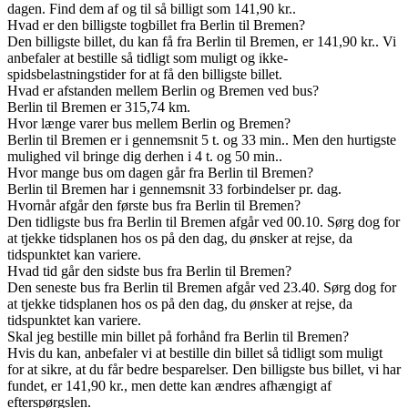
dagen. Find dem af og til så billigt som 141,90 kr..
Hvad er den billigste togbillet fra Berlin til Bremen?
Den billigste billet, du kan få fra Berlin til Bremen, er 141,90 kr.. Vi
anbefaler at bestille så tidligt som muligt og ikke-
spidsbelastningstider for at få den billigste billet.
Hvad er afstanden mellem Berlin og Bremen ved bus?
Berlin til Bremen er 315,74 km.
Hvor længe varer bus mellem Berlin og Bremen?
Berlin til Bremen er i gennemsnit 5 t. og 33 min.. Men den hurtigste
mulighed vil bringe dig derhen i 4 t. og 50 min..
Hvor mange bus om dagen går fra Berlin til Bremen?
Berlin til Bremen har i gennemsnit 33 forbindelser pr. dag.
Hvornår afgår den første bus fra Berlin til Bremen?
Den tidligste bus fra Berlin til Bremen afgår ved 00.10. Sørg dog for
at tjekke tidsplanen hos os på den dag, du ønsker at rejse, da
tidspunktet kan variere.
Hvad tid går den sidste bus fra Berlin til Bremen?
Den seneste bus fra Berlin til Bremen afgår ved 23.40. Sørg dog for
at tjekke tidsplanen hos os på den dag, du ønsker at rejse, da
tidspunktet kan variere.
Skal jeg bestille min billet på forhånd fra Berlin til Bremen?
Hvis du kan, anbefaler vi at bestille din billet så tidligt som muligt
for at sikre, at du får bedre besparelser. Den billigste bus billet, vi har
fundet, er 141,90 kr., men dette kan ændres afhængigt af
efterspørgslen.