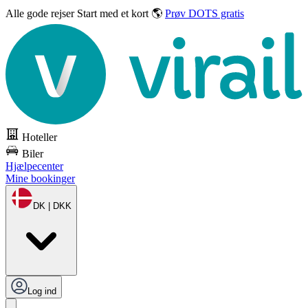
Alle gode rejser
Start med et kort 🌎
Prøv DOTS gratis
Hoteller
Biler
Hjælpecenter
Mine bookinger
DK | DKK
Log ind