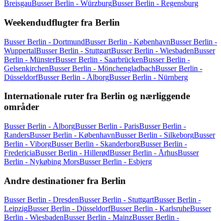
Breisgau
Busser Berlin - Würzburg
Busser Berlin - Regensburg
Weekendudflugter fra Berlin
Busser Berlin - Dortmund
Busser Berlin - København
Busser Berlin -
Wuppertal
Busser Berlin - Stuttgart
Busser Berlin - Wiesbaden
Busser
Berlin - Münster
Busser Berlin - Saarbrücken
Busser Berlin -
Gelsenkirchen
Busser Berlin - Mönchengladbach
Busser Berlin -
Düsseldorf
Busser Berlin - Ålborg
Busser Berlin - Nürnberg
Internationale ruter fra Berlin og nærliggende
områder
Busser Berlin - Ålborg
Busser Berlin - Paris
Busser Berlin -
Randers
Busser Berlin - København
Busser Berlin - Silkeborg
Busser
Berlin - Viborg
Busser Berlin - Skanderborg
Busser Berlin -
Fredericia
Busser Berlin - Hillerød
Busser Berlin - Århus
Busser
Berlin - Nykøbing Mors
Busser Berlin - Esbjerg
Andre destinationer fra Berlin
Busser Berlin - Dresden
Busser Berlin - Stuttgart
Busser Berlin -
Leipzig
Busser Berlin - Düsseldorf
Busser Berlin - Karlsruhe
Busser
Berlin - Wiesbaden
Busser Berlin - Mainz
Busser Berlin -