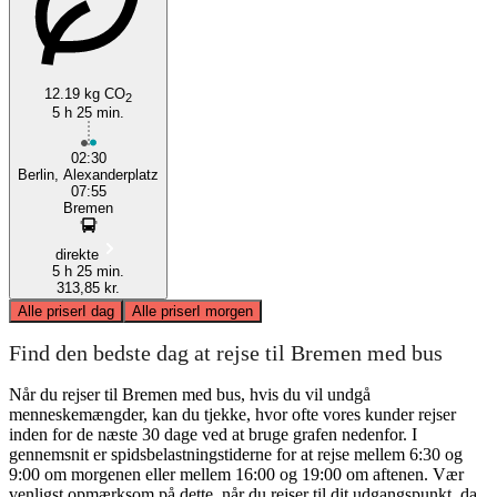
12.19 kg CO
2
5 h 25 min.
02:30
Berlin, Alexanderplatz
07:55
Bremen
direkte
5 h 25 min.
313,85 kr.
Alle priser
I dag
Alle priser
I morgen
Find den bedste dag at rejse til Bremen med bus
Når du rejser til Bremen med bus, hvis du vil undgå
menneskemængder, kan du tjekke, hvor ofte vores kunder rejser
inden for de næste 30 dage ved at bruge grafen nedenfor. I
gennemsnit er spidsbelastningstiderne for at rejse mellem 6:30 og
9:00 om morgenen eller mellem 16:00 og 19:00 om aftenen. Vær
venligst opmærksom på dette, når du rejser til dit udgangspunkt, da