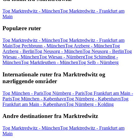
Tog Marktredwitz - München
Tog Marktredwitz - Frankfurt am
Main
Populære ruter
Tog Marktredwitz - München
Tog Marktredwitz - Frankfurt am
Main
Tog Pechbrunn - München
Tog Arzberg - München
Tog
Arzberg - Berlin
Tog Neusorg - München
Tog Neusorg - Berlin
Tog
Wiesau - München
Tog Wiesau - Nürnberg
Tog Schirnding -
München
Tog Marktleuthen - München
Tog Selb - Nürnberg
Internationale ruter fra Marktredwitz og
nærliggende områder
Tog München - Paris
Tog Nürnberg - Paris
Tog Frankfurt am Main -
Paris
Tog München - København
Tog Nürnberg - København
Tog
Frankfurt am Main - København
Tog Nürnberg - Kolding
Andre destinationer fra Marktredwitz
Tog Marktredwitz - München
Tog Marktredwitz - Frankfurt am
Main