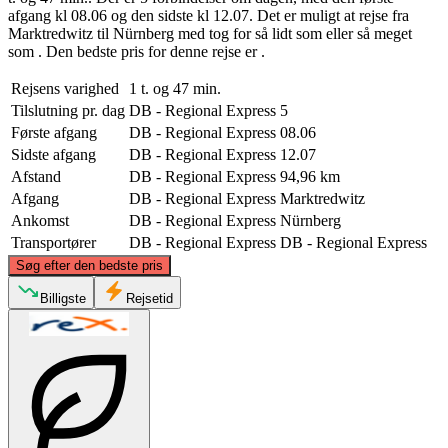
afgang kl 08.06 og den sidste kl 12.07. Det er muligt at rejse fra
Marktredwitz til Nürnberg med tog for så lidt som eller så meget
som . Den bedste pris for denne rejse er .
Rejsens varighed
1 t. og 47 min.
Tilslutning pr. dag
DB - Regional Express
5
Første afgang
DB - Regional Express
08.06
Sidste afgang
DB - Regional Express
12.07
Afstand
DB - Regional Express
94,96 km
Afgang
DB - Regional Express
Marktredwitz
Ankomst
DB - Regional Express
Nürnberg
Transportører
DB - Regional Express
DB - Regional Express
©
CARTO
, ©
OpenStreetMap
contributors
Søg efter den bedste pris
Marktredwitz
Billigste
Rejsetid