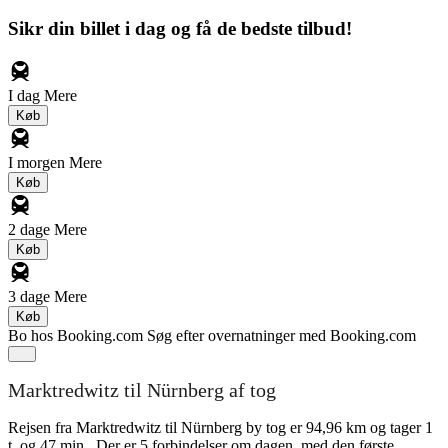
Sikr din billet i dag og få de bedste tilbud!
I dag
Mere
Køb
I morgen
Mere
Køb
2 dage
Mere
Køb
3 dage
Mere
Køb
Bo hos Booking.com
Søg efter overnatninger med Booking.com
Marktredwitz til Nürnberg af tog
Rejsen fra Marktredwitz til Nürnberg by tog er 94,96 km og tager 1
t. og 47 min.. Der er 5 forbindelser om dagen, med den første