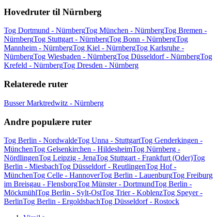
Hovedruter til Nürnberg
Tog Dortmund - Nürnberg
Tog München - Nürnberg
Tog Bremen -
Nürnberg
Tog Stuttgart - Nürnberg
Tog Bonn - Nürnberg
Tog
Mannheim - Nürnberg
Tog Kiel - Nürnberg
Tog Karlsruhe -
Nürnberg
Tog Wiesbaden - Nürnberg
Tog Düsseldorf - Nürnberg
Tog
Krefeld - Nürnberg
Tog Dresden - Nürnberg
Relaterede ruter
Busser Marktredwitz - Nürnberg
Andre populære ruter
Tog Berlin - Nordwalde
Tog Unna - Stuttgart
Tog Genderkingen -
München
Tog Gelsenkirchen - Hildesheim
Tog Nürnberg -
Nördlingen
Tog Leipzig - Jena
Tog Stuttgart - Frankfurt (Oder)
Tog
Berlin - Miesbach
Tog Düsseldorf - Reutlingen
Tog Hof -
München
Tog Celle - Hannover
Tog Berlin - Lauenburg
Tog Freiburg
im Breisgau - Flensborg
Tog Münster - Dortmund
Tog Berlin -
Möckmühl
Tog Berlin - Sylt-Ost
Tog Trier - Koblenz
Tog Speyer -
Berlin
Tog Berlin - Ergoldsbach
Tog Düsseldorf - Rostock