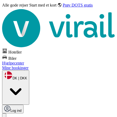
Alle gode rejser
Start med et kort 🌎
Prøv DOTS gratis
Hoteller
Biler
Hjælpecenter
Mine bookinger
DK | DKK
Log ind