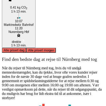
0.41 kg CO
2
1 h 13 min.
10:07
Marktredwitz Bahnhof
11:20
Nuremberg Hbf
direkte
1 h 13 min.
Alle priser
I dag
Alle priser
I morgen
Find den bedste dag at rejse til Nürnberg med tog
Når du rejser til Nürnberg med tog, hvis du vil undgå
menneskemængder, kan du tjekke, hvor ofte vores kunder rejser
inden for de næste 30 dage ved at bruge grafen nedenfor. I
gennemsnit er spidsbelastningstiderne for at rejse mellem 6:30 og
9:00 om morgenen eller mellem 16:00 og 19:00 om aftenen. Vær
venligst opmærksom på dette, når du rejser til dit udgangspunkt, da
du muligvis har brug for lidt ekstra tid til at ankomme, især i
storbyer!