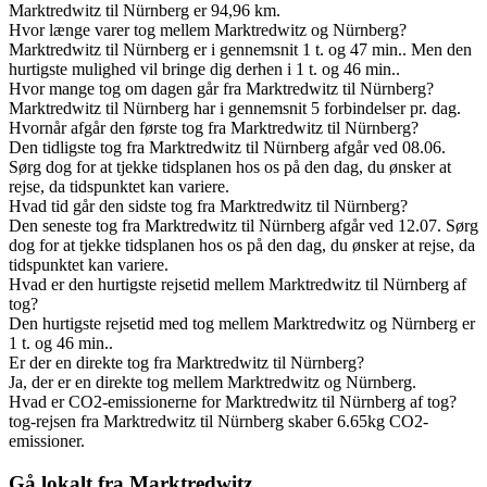
Marktredwitz til Nürnberg er 94,96 km.
Hvor længe varer tog mellem Marktredwitz og Nürnberg?
Marktredwitz til Nürnberg er i gennemsnit 1 t. og 47 min.. Men den
hurtigste mulighed vil bringe dig derhen i 1 t. og 46 min..
Hvor mange tog om dagen går fra Marktredwitz til Nürnberg?
Marktredwitz til Nürnberg har i gennemsnit 5 forbindelser pr. dag.
Hvornår afgår den første tog fra Marktredwitz til Nürnberg?
Den tidligste tog fra Marktredwitz til Nürnberg afgår ved 08.06.
Sørg dog for at tjekke tidsplanen hos os på den dag, du ønsker at
rejse, da tidspunktet kan variere.
Hvad tid går den sidste tog fra Marktredwitz til Nürnberg?
Den seneste tog fra Marktredwitz til Nürnberg afgår ved 12.07. Sørg
dog for at tjekke tidsplanen hos os på den dag, du ønsker at rejse, da
tidspunktet kan variere.
Hvad er den hurtigste rejsetid mellem Marktredwitz til Nürnberg af
tog?
Den hurtigste rejsetid med tog mellem Marktredwitz og Nürnberg er
1 t. og 46 min..
Er der en direkte tog fra Marktredwitz til Nürnberg?
Ja, der er en direkte tog mellem Marktredwitz og Nürnberg.
Hvad er CO2-emissionerne for Marktredwitz til Nürnberg af tog?
tog-rejsen fra Marktredwitz til Nürnberg skaber 6.65kg CO2-
emissioner.
Gå lokalt fra Marktredwitz