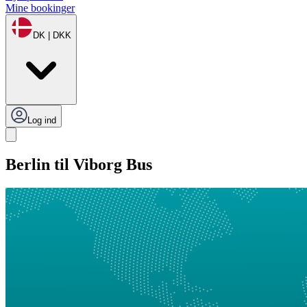
Mine bookinger
DK | DKK
Log ind
Berlin til Viborg Bus