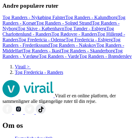
Andre populære ruter
Tog Randers - Nykøbing Falster
Tog Randers - Kalundborg
Tog
Randers - Korsør
Tog Randers - Solrød Strand
Tog Randers -
Nyborg
Tog Skive - København
Tog Tønder - Esbjerg
Tog
Charlottenlund - Randers
Tog Rødovre - Randers
Tog Hillerød -
Randers
Tog Fredericia - Odense
Tog Fredericia - Esbjerg
Tog
Randers - Frederikssund
Tog Randers - Nakskov
Tog Randers -
Middelfart
Tog Randers - Ikast
Tog Randers - Skanderborg
Tog
Randers - Værløse
Tog Randers - Varde
Tog Randers - Brønderslev
Virail
>
Tog Fredericia - Randers
Virail er en online platform, der
sammenligner alle tilgængelige ruter til din rejse.
Om os