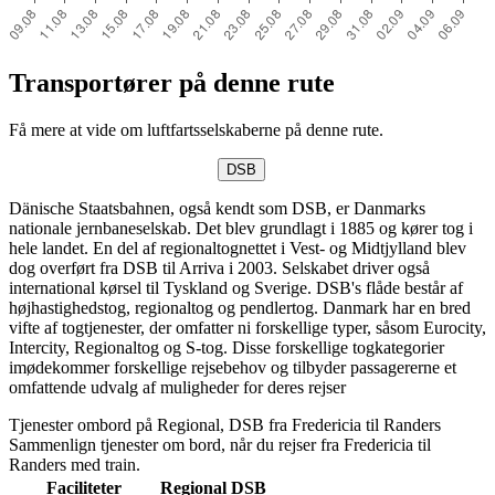
Transportører på denne rute
Få mere at vide om luftfartsselskaberne på denne rute.
DSB
Dänische Staatsbahnen, også kendt som DSB, er Danmarks
nationale jernbaneselskab. Det blev grundlagt i 1885 og kører tog i
hele landet. En del af regionaltognettet i Vest- og Midtjylland blev
dog overført fra DSB til Arriva i 2003. Selskabet driver også
international kørsel til Tyskland og Sverige. DSB's flåde består af
højhastighedstog, regionaltog og pendlertog. Danmark har en bred
vifte af togtjenester, der omfatter ni forskellige typer, såsom Eurocity,
Intercity, Regionaltog og S-tog. Disse forskellige togkategorier
imødekommer forskellige rejsebehov og tilbyder passagererne et
omfattende udvalg af muligheder for deres rejser
Tjenester ombord på Regional, DSB fra Fredericia til Randers
Sammenlign tjenester om bord, når du rejser fra Fredericia til
Randers med train.
Faciliteter
Regional
DSB