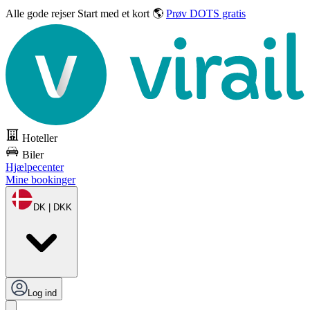
Alle gode rejser
Start med et kort 🌎
Prøv DOTS gratis
Hoteller
Biler
Hjælpecenter
Mine bookinger
DK | DKK
Log ind