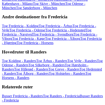
København - Milano
Tog Skive - München
Tog Odense -
München
Tog Sønderborg - München
Andre destinationer fra Fredericia
Tog Fredericia - Kolding
Tog Fredericia - Århus
Tog Fredericia -
Vejle
Tog Fredericia - Odense
Tog Fredericia - Hedensted
Tog
Fredericia - Næstved
Tog Fredericia - Svendborg
Tog Fredericia -
Viborg
Tog Fredericia - Køge
Tog Fredericia - Ålborg
Tog Fredericia
- Hjørring
Tog Fredericia - Horsens
Hovedruter til Randers
Tog Kolding - Randers
Tog Århus - Randers
Tog Vejle - Randers
Tog
Odense - Randers
Tog Silkeborg - Randers
Tog Hørsholm -
Randers
Tog Hillerød - Randers
Tog Greve - Randers
Tog Hedensted
- Randers
Tog Ålborg - Randers
Tog Holstebro - Randers
Tog
Horsens - Randers
Relaterede ruter
Busser Fredericia - Randers
Tog Randers - Fredericia
Busser Randers
- Fredericia