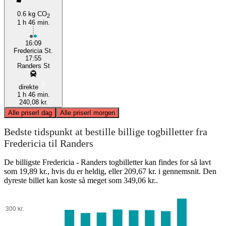
0.6 kg CO
2
1 h 46 min.
16:09
Fredericia St.
17:55
Randers St
direkte
1 h 46 min.
240,08 kr.
Alle priser
I dag
Alle priser
I morgen
Bedste tidspunkt at bestille billige togbilletter fra
Fredericia til Randers
De billigste Fredericia - Randers togbilletter kan findes for så lavt
som 19,89 kr., hvis du er heldig, eller 209,67 kr. i gennemsnit. Den
dyreste billet kan koste så meget som 349,06 kr..