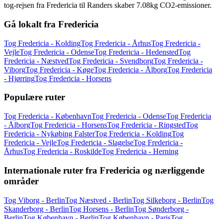
tog-rejsen fra Fredericia til Randers skaber 7.08kg CO2-emissioner.
Gå lokalt fra Fredericia
Tog Fredericia - Kolding
Tog Fredericia - Århus
Tog Fredericia -
Vejle
Tog Fredericia - Odense
Tog Fredericia - Hedensted
Tog
Fredericia - Næstved
Tog Fredericia - Svendborg
Tog Fredericia -
Viborg
Tog Fredericia - Køge
Tog Fredericia - Ålborg
Tog Fredericia
- Hjørring
Tog Fredericia - Horsens
Populære ruter
Tog Fredericia - København
Tog Fredericia - Odense
Tog Fredericia
- Ålborg
Tog Fredericia - Horsens
Tog Fredericia - Ringsted
Tog
Fredericia - Nykøbing Falster
Tog Fredericia - Kolding
Tog
Fredericia - Vejle
Tog Fredericia - Slagelse
Tog Fredericia -
Århus
Tog Fredericia - Roskilde
Tog Fredericia - Herning
Internationale ruter fra Fredericia og nærliggende
områder
Tog Viborg - Berlin
Tog Næstved - Berlin
Tog Silkeborg - Berlin
Tog
Skanderborg - Berlin
Tog Horsens - Berlin
Tog Sønderborg -
Berlin
Tog København - Berlin
Tog København - Paris
Tog