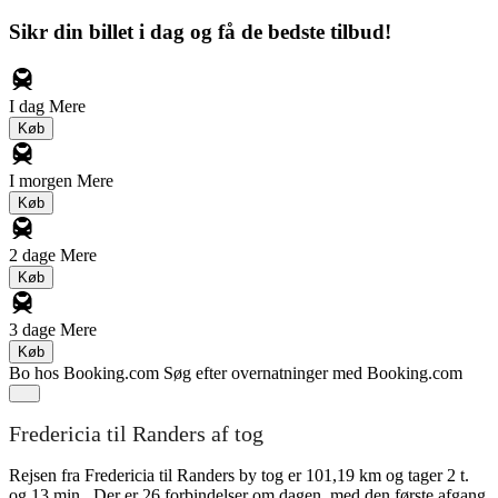
Sikr din billet i dag og få de bedste tilbud!
I dag
Mere
Køb
I morgen
Mere
Køb
2 dage
Mere
Køb
3 dage
Mere
Køb
Bo hos Booking.com
Søg efter overnatninger med Booking.com
Fredericia til Randers af tog
Rejsen fra Fredericia til Randers by tog er 101,19 km og tager 2 t.
og 13 min.. Der er 26 forbindelser om dagen, med den første afgang