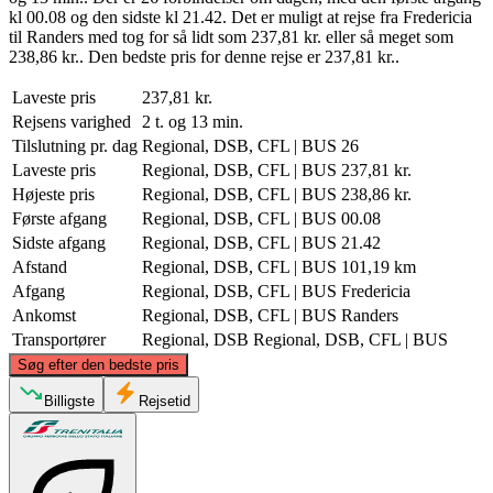
kl 00.08 og den sidste kl 21.42. Det er muligt at rejse fra Fredericia
til Randers med tog for så lidt som 237,81 kr. eller så meget som
238,86 kr.. Den bedste pris for denne rejse er 237,81 kr..
Laveste pris
237,81 kr.
Rejsens varighed
2 t. og 13 min.
Tilslutning pr. dag
Regional, DSB, CFL | BUS
26
Laveste pris
Regional, DSB, CFL | BUS
237,81 kr.
Højeste pris
Regional, DSB, CFL | BUS
238,86 kr.
Første afgang
Regional, DSB, CFL | BUS
00.08
Sidste afgang
Regional, DSB, CFL | BUS
21.42
Afstand
Regional, DSB, CFL | BUS
101,19 km
Afgang
Regional, DSB, CFL | BUS
Fredericia
Ankomst
Regional, DSB, CFL | BUS
Randers
Transportører
Regional, DSB
Regional, DSB, CFL | BUS
©
CARTO
, ©
OpenStreetMap
contributors
Søg efter den bedste pris
Randers
Billigste
Rejsetid