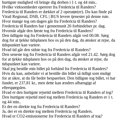
hurtigste mulighed vil bringe dig derhen i 1 t. og 44 min..
Hvilke virksomheder opererer fra Fredericia til Randers?
Fredericia til Randers er dækket af 2 operatør(er). Du kan finde på
Virail Regional, DSB, CFL | BUS levere tjenester på denne rute.
Hvor mange tog om dagen går fra Fredericia til Randers?
Fredericia til Randers har i gennemsnit 26 forbindelser pr. dag.
Hvornår afgår den første tog fra Fredericia til Randers?
Den tidligste tog fra Fredericia til Randers afgår ved 00.08. Sørg
dog for at tjekke tidsplanen hos os på den dag, du ønsker at rejse, da
tidspunktet kan variere.
Hvad tid går den sidste tog fra Fredericia til Randers?
Den seneste tog fra Fredericia til Randers afgår ved 21.42. Sørg dog
for at tjekke tidsplanen hos os på den dag, du ønsker at rejse, da
tidspunktet kan variere.
Skal jeg bestille min billet på forhånd fra Fredericia til Randers?
Hvis du kan, anbefaler vi at bestille din billet så tidligt som muligt
for at sikre, at du får bedre besparelser. Den billigste tog billet, vi har
fundet, er 237,81 kr., men dette kan ændres afhængigt af
efterspørgslen.
Hvad er den hurtigste rejsetid mellem Fredericia til Randers af tog?
Den hurtigste rejsetid med tog mellem Fredericia og Randers er 1 t.
og 44 min..
Er der en direkte tog fra Fredericia til Randers?
Ja, der er en direkte tog mellem Fredericia og Randers.
Hvad er CO2-emissionerne for Fredericia til Randers af tog?