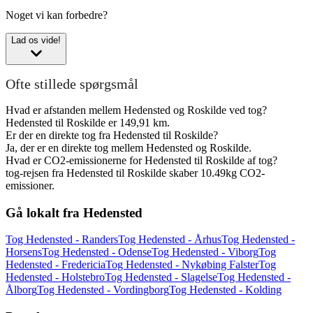
Noget vi kan forbedre?
Lad os vide!
Ofte stillede spørgsmål
Hvad er afstanden mellem Hedensted og Roskilde ved tog?
Hedensted til Roskilde er 149,91 km.
Er der en direkte tog fra Hedensted til Roskilde?
Ja, der er en direkte tog mellem Hedensted og Roskilde.
Hvad er CO2-emissionerne for Hedensted til Roskilde af tog?
tog-rejsen fra Hedensted til Roskilde skaber 10.49kg CO2-
emissioner.
Gå lokalt fra Hedensted
Tog Hedensted - Randers
Tog Hedensted - Århus
Tog Hedensted -
Horsens
Tog Hedensted - Odense
Tog Hedensted - Viborg
Tog
Hedensted - Fredericia
Tog Hedensted - Nykøbing Falster
Tog
Hedensted - Holstebro
Tog Hedensted - Slagelse
Tog Hedensted -
Ålborg
Tog Hedensted - Vordingborg
Tog Hedensted - Kolding