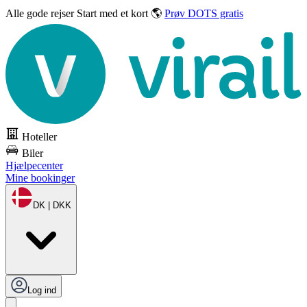
Alle gode rejser
Start med et kort 🌎
Prøv DOTS gratis
Hoteller
Biler
Hjælpecenter
Mine bookinger
DK | DKK
Log ind