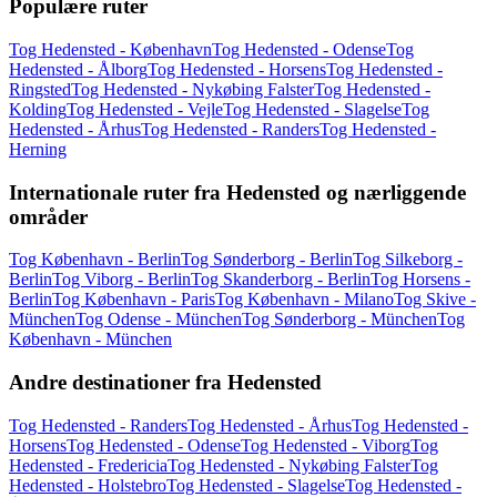
Populære ruter
Tog Hedensted - København
Tog Hedensted - Odense
Tog
Hedensted - Ålborg
Tog Hedensted - Horsens
Tog Hedensted -
Ringsted
Tog Hedensted - Nykøbing Falster
Tog Hedensted -
Kolding
Tog Hedensted - Vejle
Tog Hedensted - Slagelse
Tog
Hedensted - Århus
Tog Hedensted - Randers
Tog Hedensted -
Herning
Internationale ruter fra Hedensted og nærliggende
områder
Tog København - Berlin
Tog Sønderborg - Berlin
Tog Silkeborg -
Berlin
Tog Viborg - Berlin
Tog Skanderborg - Berlin
Tog Horsens -
Berlin
Tog København - Paris
Tog København - Milano
Tog Skive -
München
Tog Odense - München
Tog Sønderborg - München
Tog
København - München
Andre destinationer fra Hedensted
Tog Hedensted - Randers
Tog Hedensted - Århus
Tog Hedensted -
Horsens
Tog Hedensted - Odense
Tog Hedensted - Viborg
Tog
Hedensted - Fredericia
Tog Hedensted - Nykøbing Falster
Tog
Hedensted - Holstebro
Tog Hedensted - Slagelse
Tog Hedensted -