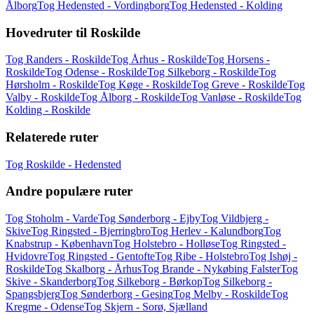
Ålborg
Tog Hedensted - Vordingborg
Tog Hedensted - Kolding
Hovedruter til Roskilde
Tog Randers - Roskilde
Tog Århus - Roskilde
Tog Horsens -
Roskilde
Tog Odense - Roskilde
Tog Silkeborg - Roskilde
Tog
Hørsholm - Roskilde
Tog Køge - Roskilde
Tog Greve - Roskilde
Tog
Valby - Roskilde
Tog Ålborg - Roskilde
Tog Vanløse - Roskilde
Tog
Kolding - Roskilde
Relaterede ruter
Tog Roskilde - Hedensted
Andre populære ruter
Tog Stoholm - Varde
Tog Sønderborg - Ejby
Tog Vildbjerg -
Skive
Tog Ringsted - Bjerringbro
Tog Herlev - Kalundborg
Tog
Knabstrup - København
Tog Holstebro - Holløse
Tog Ringsted -
Hvidovre
Tog Ringsted - Gentofte
Tog Ribe - Holstebro
Tog Ishøj -
Roskilde
Tog Skalborg - Århus
Tog Brande - Nykøbing Falster
Tog
Skive - Skanderborg
Tog Silkeborg - Børkop
Tog Silkeborg -
Spangsbjerg
Tog Sønderborg - Gesing
Tog Melby - Roskilde
Tog
Kregme - Odense
Tog Skjern - Sorø, Sjælland