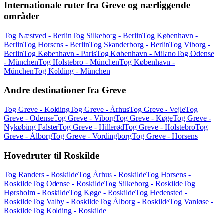
Internationale ruter fra Greve og nærliggende
områder
Tog Næstved - Berlin
Tog Silkeborg - Berlin
Tog København -
Berlin
Tog Horsens - Berlin
Tog Skanderborg - Berlin
Tog Viborg -
Berlin
Tog København - Paris
Tog København - Milano
Tog Odense
- München
Tog Holstebro - München
Tog København -
München
Tog Kolding - München
Andre destinationer fra Greve
Tog Greve - Kolding
Tog Greve - Århus
Tog Greve - Vejle
Tog
Greve - Odense
Tog Greve - Viborg
Tog Greve - Køge
Tog Greve -
Nykøbing Falster
Tog Greve - Hillerød
Tog Greve - Holstebro
Tog
Greve - Ålborg
Tog Greve - Vordingborg
Tog Greve - Horsens
Hovedruter til Roskilde
Tog Randers - Roskilde
Tog Århus - Roskilde
Tog Horsens -
Roskilde
Tog Odense - Roskilde
Tog Silkeborg - Roskilde
Tog
Hørsholm - Roskilde
Tog Køge - Roskilde
Tog Hedensted -
Roskilde
Tog Valby - Roskilde
Tog Ålborg - Roskilde
Tog Vanløse -
Roskilde
Tog Kolding - Roskilde