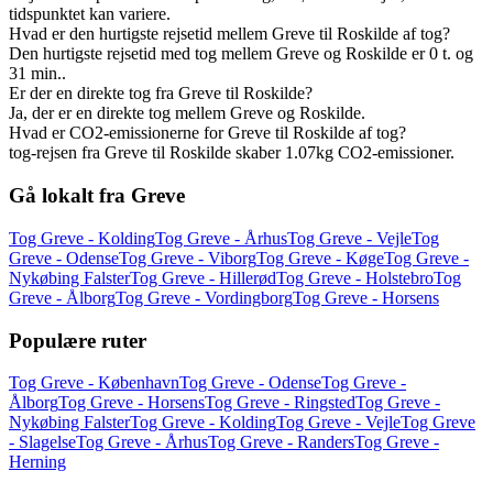
tidspunktet kan variere.
Hvad er den hurtigste rejsetid mellem Greve til Roskilde af tog?
Den hurtigste rejsetid med tog mellem Greve og Roskilde er 0 t. og
31 min..
Er der en direkte tog fra Greve til Roskilde?
Ja, der er en direkte tog mellem Greve og Roskilde.
Hvad er CO2-emissionerne for Greve til Roskilde af tog?
tog-rejsen fra Greve til Roskilde skaber 1.07kg CO2-emissioner.
Gå lokalt fra Greve
Tog Greve - Kolding
Tog Greve - Århus
Tog Greve - Vejle
Tog
Greve - Odense
Tog Greve - Viborg
Tog Greve - Køge
Tog Greve -
Nykøbing Falster
Tog Greve - Hillerød
Tog Greve - Holstebro
Tog
Greve - Ålborg
Tog Greve - Vordingborg
Tog Greve - Horsens
Populære ruter
Tog Greve - København
Tog Greve - Odense
Tog Greve -
Ålborg
Tog Greve - Horsens
Tog Greve - Ringsted
Tog Greve -
Nykøbing Falster
Tog Greve - Kolding
Tog Greve - Vejle
Tog Greve
- Slagelse
Tog Greve - Århus
Tog Greve - Randers
Tog Greve -
Herning