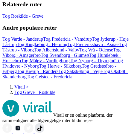
Relaterede ruter
Tog Roskilde - Greve
Andre populære ruter
Tog Varde - Janderup
Tog Fredericia - Vamdrup
Tog Jyderup - Høje
Tåstrup
Tog Ringkøbing - Herning
Tog Frederikshavn - Asnæs
Tog
Tåstrup - Viborg
Tog Albertslund - Valby
Tog Vrå - Odense
Tog
Viborg - Amagerbro
Tog Svendborg - Glumsø
Tog Humlebæk -
Holstebro
Tog Måløv - Vordingborg
Tog Nyborg - Thyregod
Tog
Hvidovre - Nyborg
Tog Hørve - Silkeborg
Tog Gredstedbro -
Esbjerg
Tog Brørup - Randers
Tog Sakskøbing - Vejle
Tog Oksbøl -
Skanderborg
Tog Gelsted - Fredericia
Virail
>
Tog Greve - Roskilde
Virail er en online platform, der
sammenligner alle tilgængelige ruter til din rejse.