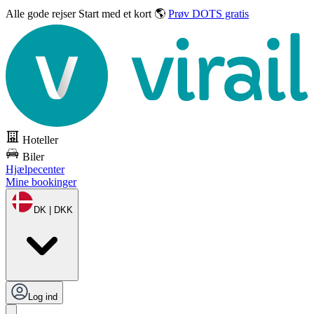
Alle gode rejser
Start med et kort 🌎
Prøv DOTS gratis
Hoteller
Biler
Hjælpecenter
Mine bookinger
DK | DKK
Log ind