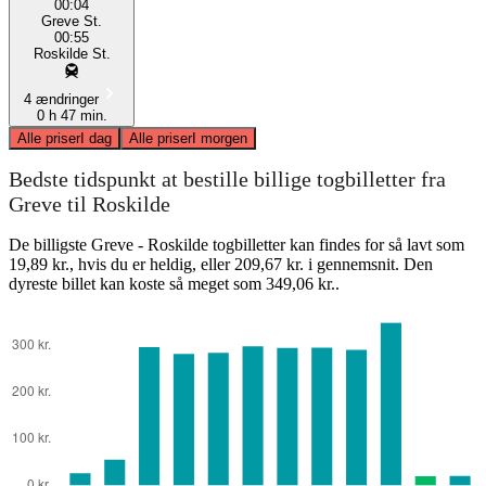
00:04
Greve St.
00:55
Roskilde St.
4 ændringer
0 h 47 min.
Alle priser
I dag
Alle priser
I morgen
Bedste tidspunkt at bestille billige togbilletter fra
Greve til Roskilde
De billigste Greve - Roskilde togbilletter kan findes for så lavt som
19,89 kr., hvis du er heldig, eller 209,67 kr. i gennemsnit. Den
dyreste billet kan koste så meget som 349,06 kr..