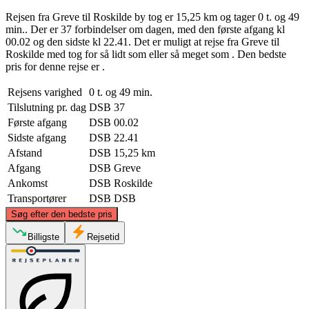
Rejsen fra Greve til Roskilde by tog er 15,25 km og tager 0 t. og 49
min.. Der er 37 forbindelser om dagen, med den første afgang kl
00.02 og den sidste kl 22.41. Det er muligt at rejse fra Greve til
Roskilde med tog for så lidt som eller så meget som . Den bedste
pris for denne rejse er .
Rejsens varighed
0 t. og 49 min.
Tilslutning pr. dag
DSB
37
Første afgang
DSB
00.02
Sidste afgang
DSB
22.41
Afstand
DSB
15,25 km
Afgang
DSB
Greve
Ankomst
DSB
Roskilde
Transportører
DSB
DSB
©
CARTO
, ©
OpenStreetMap
contributors
Søg efter den bedste pris
Billigste
Rejsetid
Roskilde