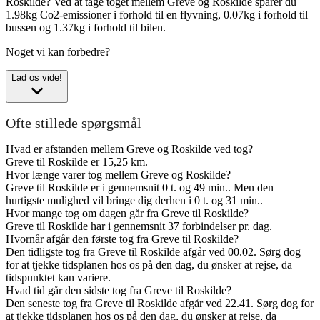
Roskilde?
Ved at tage toget mellem Greve og Roskilde sparer du
1.98kg Co2-emissioner i forhold til en flyvning, 0.07kg i forhold til
bussen og 1.37kg i forhold til bilen.
Noget vi kan forbedre?
Lad os vide!
Ofte stillede spørgsmål
Hvad er afstanden mellem Greve og Roskilde ved tog?
Greve til Roskilde er 15,25 km.
Hvor længe varer tog mellem Greve og Roskilde?
Greve til Roskilde er i gennemsnit 0 t. og 49 min.. Men den
hurtigste mulighed vil bringe dig derhen i 0 t. og 31 min..
Hvor mange tog om dagen går fra Greve til Roskilde?
Greve til Roskilde har i gennemsnit 37 forbindelser pr. dag.
Hvornår afgår den første tog fra Greve til Roskilde?
Den tidligste tog fra Greve til Roskilde afgår ved 00.02. Sørg dog
for at tjekke tidsplanen hos os på den dag, du ønsker at rejse, da
tidspunktet kan variere.
Hvad tid går den sidste tog fra Greve til Roskilde?
Den seneste tog fra Greve til Roskilde afgår ved 22.41. Sørg dog for
at tjekke tidsplanen hos os på den dag, du ønsker at rejse, da