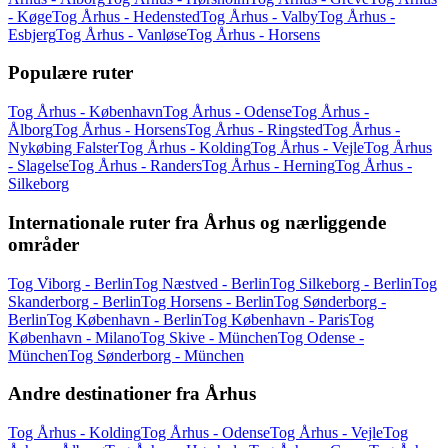
- Køge
Tog Århus - Hedensted
Tog Århus - Valby
Tog Århus -
Esbjerg
Tog Århus - Vanløse
Tog Århus - Horsens
Populære ruter
Tog Århus - København
Tog Århus - Odense
Tog Århus -
Ålborg
Tog Århus - Horsens
Tog Århus - Ringsted
Tog Århus -
Nykøbing Falster
Tog Århus - Kolding
Tog Århus - Vejle
Tog Århus
- Slagelse
Tog Århus - Randers
Tog Århus - Herning
Tog Århus -
Silkeborg
Internationale ruter fra Århus og nærliggende
områder
Tog Viborg - Berlin
Tog Næstved - Berlin
Tog Silkeborg - Berlin
Tog
Skanderborg - Berlin
Tog Horsens - Berlin
Tog Sønderborg -
Berlin
Tog København - Berlin
Tog København - Paris
Tog
København - Milano
Tog Skive - München
Tog Odense -
München
Tog Sønderborg - München
Andre destinationer fra Århus
Tog Århus - Kolding
Tog Århus - Odense
Tog Århus - Vejle
Tog