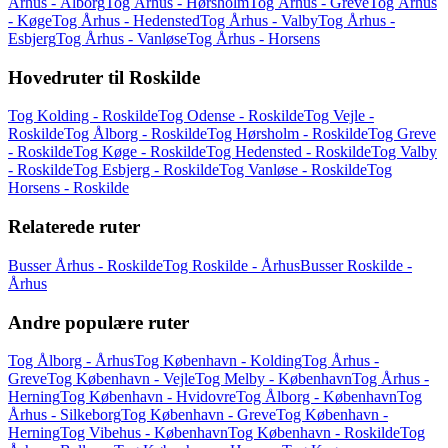
Århus - Ålborg
Tog Århus - Hørsholm
Tog Århus - Greve
Tog Århus
- Køge
Tog Århus - Hedensted
Tog Århus - Valby
Tog Århus -
Esbjerg
Tog Århus - Vanløse
Tog Århus - Horsens
Hovedruter til Roskilde
Tog Kolding - Roskilde
Tog Odense - Roskilde
Tog Vejle -
Roskilde
Tog Ålborg - Roskilde
Tog Hørsholm - Roskilde
Tog Greve
- Roskilde
Tog Køge - Roskilde
Tog Hedensted - Roskilde
Tog Valby
- Roskilde
Tog Esbjerg - Roskilde
Tog Vanløse - Roskilde
Tog
Horsens - Roskilde
Relaterede ruter
Busser Århus - Roskilde
Tog Roskilde - Århus
Busser Roskilde -
Århus
Andre populære ruter
Tog Ålborg - Århus
Tog København - Kolding
Tog Århus -
Greve
Tog København - Vejle
Tog Melby - København
Tog Århus -
Herning
Tog København - Hvidovre
Tog Ålborg - København
Tog
Århus - Silkeborg
Tog København - Greve
Tog København -
Herning
Tog Vibehus - København
Tog København - Roskilde
Tog