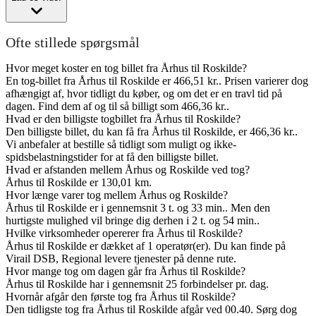
Ofte stillede spørgsmål
Hvor meget koster en tog billet fra Århus til Roskilde?
En tog-billet fra Århus til Roskilde er 466,51 kr.. Prisen varierer dog
afhængigt af, hvor tidligt du køber, og om det er en travl tid på
dagen. Find dem af og til så billigt som 466,36 kr..
Hvad er den billigste togbillet fra Århus til Roskilde?
Den billigste billet, du kan få fra Århus til Roskilde, er 466,36 kr..
Vi anbefaler at bestille så tidligt som muligt og ikke-
spidsbelastningstider for at få den billigste billet.
Hvad er afstanden mellem Århus og Roskilde ved tog?
Århus til Roskilde er 130,01 km.
Hvor længe varer tog mellem Århus og Roskilde?
Århus til Roskilde er i gennemsnit 3 t. og 33 min.. Men den
hurtigste mulighed vil bringe dig derhen i 2 t. og 54 min..
Hvilke virksomheder opererer fra Århus til Roskilde?
Århus til Roskilde er dækket af 1 operatør(er). Du kan finde på
Virail DSB, Regional levere tjenester på denne rute.
Hvor mange tog om dagen går fra Århus til Roskilde?
Århus til Roskilde har i gennemsnit 25 forbindelser pr. dag.
Hvornår afgår den første tog fra Århus til Roskilde?
Den tidligste tog fra Århus til Roskilde afgår ved 00.40. Sørg dog