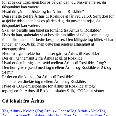
for at tjekke tidsplanen hos os på den dag, du ønsker at rejse, da
tidspunktet kan variere.
Hvad tid går den sidste tog fra Århus til Roskilde?
Den seneste tog fra Århus til Roskilde afgår ved 21.50. Sørg dog for
at tjekke tidsplanen hos os på den dag, du ønsker at rejse, da
tidspunktet kan variere.
Skal jeg bestille min billet på forhånd fra Århus til Roskilde?
Hvis du kan, anbefaler vi at bestille din billet så tidligt som muligt
for at sikre, at du får bedre besparelser. Den billigste tog billet, vi har
fundet, er 466,36 kr., men dette kan ændres afhængigt af
efterspørgslen.
Hvor mange direkte forbindelser går fra Århus til Roskilde?
Der er i gennemsnit 2 fra Århus at gå til Roskilde.
Hvad er den hurtigste rejsetid mellem Århus til Roskilde af tog?
Den hurtigste rejsetid med tog mellem Århus og Roskilde er 2 t. og
54 min..
Er der en direkte tog fra Århus til Roskilde?
Ja, der er en direkte tog mellem Århus og Roskilde.
Hvad er CO2-emissionerne for Århus til Roskilde af tog?
tog-rejsen fra Århus til Roskilde skaber 9.1kg CO2-emissioner.
Gå lokalt fra Århus
Tog Århus - Kolding
Tog Århus - Odense
Tog Århus - Vejle
Tog
Århus - Ålborg
Tog Århus - Hørsholm
Tog Århus - Greve
Tog Århus