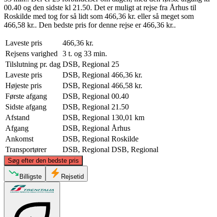
00.40 og den sidste kl 21.50. Det er muligt at rejse fra Århus til
Roskilde med tog for så lidt som 466,36 kr. eller så meget som
466,58 kr.. Den bedste pris for denne rejse er 466,36 kr..
Laveste pris
466,36 kr.
Rejsens varighed
3 t. og 33 min.
Tilslutning pr. dag
DSB, Regional
25
Laveste pris
DSB, Regional
466,36 kr.
Højeste pris
DSB, Regional
466,58 kr.
Første afgang
DSB, Regional
00.40
Sidste afgang
DSB, Regional
21.50
Afstand
DSB, Regional
130,01 km
Afgang
DSB, Regional
Århus
Ankomst
DSB, Regional
Roskilde
Transportører
DSB, Regional
DSB, Regional
©
CARTO
, ©
OpenStreetMap
contributors
Søg efter den bedste pris
Billigste
Rejsetid
Aarhus