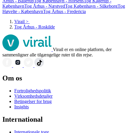
Århus - Ballerup
Tog København - Horsens
Tog Kagerup -
København
Tog Århus - Næstved
Tog København - Silkeborg
Tog
Høvelte - København
Tog Århus - Fredericia
Virail
>
Tog Århus - Roskilde
Virail er en online platform, der
sammenligner alle tilgængelige ruter til din rejse.
Om os
Fortrolighedspolitik
Virksomhedsdetaljer
Betingelser for brug
Insights
International
Internationale toge