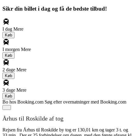
Sikr din billet i dag og få de bedste tilbud!
I dag
Mere
Køb
I morgen
Mere
Køb
2 dage
Mere
Køb
3 dage
Mere
Køb
Bo hos Booking.com
Søg efter overnatninger med Booking.com
Århus til Roskilde af tog
Rejsen fra Århus til Roskilde by tog er 130,01 km og tager 3 t. og
33 min.. Der er 25 forbindelser om dagen, med den første afgang kl