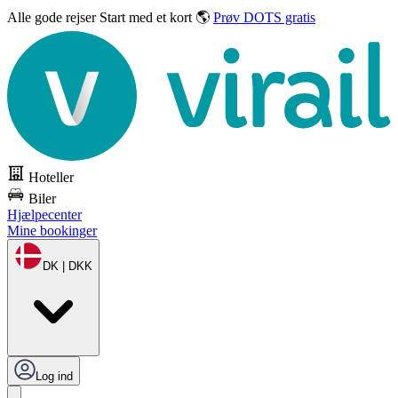
Alle gode rejser
Start med et kort 🌎
Prøv DOTS gratis
Hoteller
Biler
Hjælpecenter
Mine bookinger
DK | DKK
Log ind