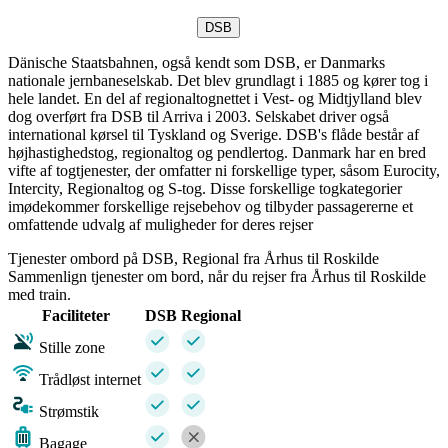
DSB
Dänische Staatsbahnen, også kendt som DSB, er Danmarks
nationale jernbaneselskab. Det blev grundlagt i 1885 og kører tog i
hele landet. En del af regionaltognettet i Vest- og Midtjylland blev
dog overført fra DSB til Arriva i 2003. Selskabet driver også
international kørsel til Tyskland og Sverige. DSB's flåde består af
højhastighedstog, regionaltog og pendlertog. Danmark har en bred
vifte af togtjenester, der omfatter ni forskellige typer, såsom Eurocity,
Intercity, Regionaltog og S-tog. Disse forskellige togkategorier
imødekommer forskellige rejsebehov og tilbyder passagererne et
omfattende udvalg af muligheder for deres rejser
Tjenester ombord på DSB, Regional fra Århus til Roskilde
Sammenlign tjenester om bord, når du rejser fra Århus til Roskilde
med train.
Faciliteter
DSB
Regional
Stille zone
Trådløst internet
Strømstik
Bagage