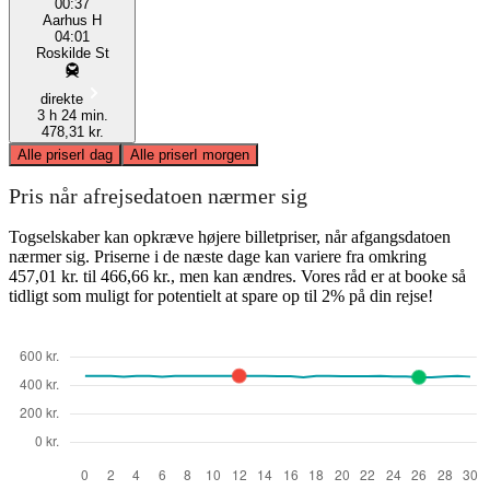
00:37
Aarhus H
04:01
Roskilde St
direkte
3 h 24 min.
478,31 kr.
Alle priser
I dag
Alle priser
I morgen
Pris når afrejsedatoen nærmer sig
Togselskaber kan opkræve højere billetpriser, når afgangsdatoen
nærmer sig. Priserne i de næste dage kan variere fra omkring
457,01 kr. til 466,66 kr., men kan ændres. Vores råd er at booke så
tidligt som muligt for potentielt at spare op til 2% på din rejse!