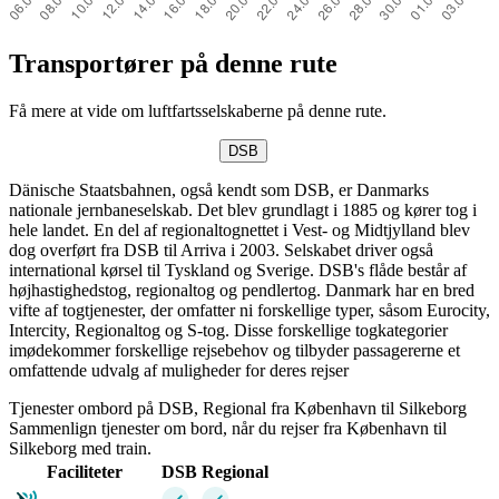
Transportører på denne rute
Få mere at vide om luftfartsselskaberne på denne rute.
DSB
Dänische Staatsbahnen, også kendt som DSB, er Danmarks
nationale jernbaneselskab. Det blev grundlagt i 1885 og kører tog i
hele landet. En del af regionaltognettet i Vest- og Midtjylland blev
dog overført fra DSB til Arriva i 2003. Selskabet driver også
international kørsel til Tyskland og Sverige. DSB's flåde består af
højhastighedstog, regionaltog og pendlertog. Danmark har en bred
vifte af togtjenester, der omfatter ni forskellige typer, såsom Eurocity,
Intercity, Regionaltog og S-tog. Disse forskellige togkategorier
imødekommer forskellige rejsebehov og tilbyder passagererne et
omfattende udvalg af muligheder for deres rejser
Tjenester ombord på DSB, Regional fra København til Silkeborg
Sammenlign tjenester om bord, når du rejser fra København til
Silkeborg med train.
Faciliteter
DSB
Regional