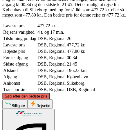
afgang kl 00.34 og den sidste kl 21.45. Det er muligt at rejse fra
København til Silkeborg med tog for så lidt som 477,72 kr. eller så
meget som 477,80 kr.. Den bedste pris for denne rejse er 477,72 kr..
Laveste pris
477,72 kr.
Rejsens varighed
4 t. og 17 min.
Tilslutning pr. dag
DSB, Regional
26
Laveste pris
DSB, Regional
477,72 kr.
Højeste pris
DSB, Regional
477,80 kr.
Første afgang
DSB, Regional
00.34
Sidste afgang
DSB, Regional
21.45
Afstand
DSB, Regional
196,23 km
Afgang
DSB, Regional
København
Ankomst
DSB, Regional
Silkeborg
Transportører
DSB, Regional
DSB, Regional
©
CARTO
, ©
OpenStreetMap
contributors
Søg efter den bedste pris
Billigste
Rejsetid
Silkeborg