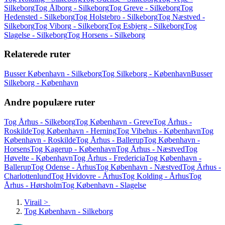
Silkeborg
Tog Ålborg - Silkeborg
Tog Greve - Silkeborg
Tog
Hedensted - Silkeborg
Tog Holstebro - Silkeborg
Tog Næstved -
Silkeborg
Tog Viborg - Silkeborg
Tog Esbjerg - Silkeborg
Tog
Slagelse - Silkeborg
Tog Horsens - Silkeborg
Relaterede ruter
Busser København - Silkeborg
Tog Silkeborg - København
Busser
Silkeborg - København
Andre populære ruter
Tog Århus - Silkeborg
Tog København - Greve
Tog Århus -
Roskilde
Tog København - Herning
Tog Vibehus - København
Tog
København - Roskilde
Tog Århus - Ballerup
Tog København -
Horsens
Tog Kagerup - København
Tog Århus - Næstved
Tog
Høvelte - København
Tog Århus - Fredericia
Tog København -
Ballerup
Tog Odense - Århus
Tog København - Næstved
Tog Århus -
Charlottenlund
Tog Hvidovre - Århus
Tog Kolding - Århus
Tog
Århus - Hørsholm
Tog København - Slagelse
Virail
>
Tog København - Silkeborg