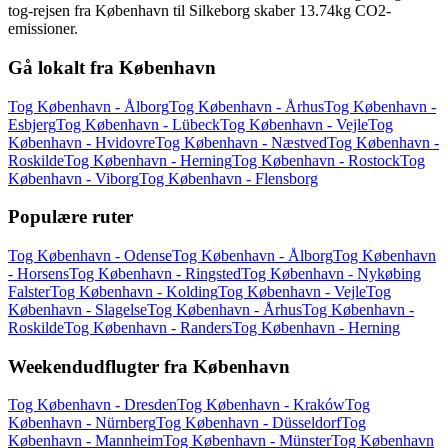
tog-rejsen fra København til Silkeborg skaber 13.74kg CO2-
emissioner.
Gå lokalt fra København
Tog København - Ålborg
Tog København - Århus
Tog København -
Esbjerg
Tog København - Lübeck
Tog København - Vejle
Tog
København - Hvidovre
Tog København - Næstved
Tog København -
Roskilde
Tog København - Herning
Tog København - Rostock
Tog
København - Viborg
Tog København - Flensborg
Populære ruter
Tog København - Odense
Tog København - Ålborg
Tog København
- Horsens
Tog København - Ringsted
Tog København - Nykøbing
Falster
Tog København - Kolding
Tog København - Vejle
Tog
København - Slagelse
Tog København - Århus
Tog København -
Roskilde
Tog København - Randers
Tog København - Herning
Weekendudflugter fra København
Tog København - Dresden
Tog København - Kraków
Tog
København - Nürnberg
Tog København - Düsseldorf
Tog
København - Mannheim
Tog København - Münster
Tog København