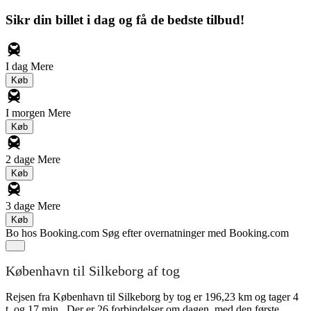
Sikr din billet i dag og få de bedste tilbud!
I dag
Mere
Køb
I morgen
Mere
Køb
2 dage
Mere
Køb
3 dage
Mere
Køb
Bo hos Booking.com
Søg efter overnatninger med Booking.com
København til Silkeborg af tog
Rejsen fra København til Silkeborg by tog er 196,23 km og tager 4
t. og 17 min.. Der er 26 forbindelser om dagen, med den første