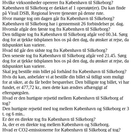
Hvilke virksomheder opererer fra København til Silkeborg?
København til Silkeborg er dækket af 1 operatør(er). Du kan finde
på Virail DSB, Regional levere tjenester på denne rute.
Hvor mange tog om dagen går fra København til Silkeborg?
København til Silkeborg har i gennemsnit 26 forbindelser pr. dag.
Hvornår afgår den første tog fra København til Silkeborg?
Den tidligste tog fra København til Silkeborg afgår ved 00.34. Sørg
dog for at tjekke tidsplanen hos os på den dag, du ønsker at rejse, da
tidspunktet kan variere.
Hvad tid går den sidste tog fra København til Silkeborg?
Den seneste tog fra København til Silkeborg afgår ved 21.45. Sørg
dog for at tjekke tidsplanen hos os på den dag, du ønsker at rejse, da
tidspunktet kan variere.
Skal jeg bestille min billet på forhånd fra København til Silkeborg?
Hvis du kan, anbefaler vi at bestille din billet så tidligt som muligt
for at sikre, at du får bedre besparelser. Den billigste tog billet, vi har
fundet, er 477,72 kr., men dette kan ændres afhængigt af
efterspørgslen.
Hvad er den hurtigste rejsetid mellem København til Silkeborg af
tog?
Den hurtigste rejsetid med tog mellem København og Silkeborg er 3
t. og 6 min..
Er der en direkte tog fra København til Silkeborg?
Ja, der er en direkte tog mellem København og Silkeborg.
Hvad er CO2-emissionerne for København til Silkeborg af tog?