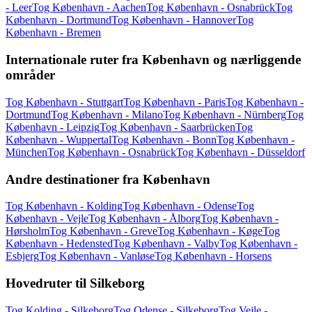
- Leer
Tog København - Aachen
Tog København - Osnabrück
Tog
København - Dortmund
Tog København - Hannover
Tog
København - Bremen
Internationale ruter fra København og nærliggende
områder
Tog København - Stuttgart
Tog København - Paris
Tog København -
Dortmund
Tog København - Milano
Tog København - Nürnberg
Tog
København - Leipzig
Tog København - Saarbrücken
Tog
København - Wuppertal
Tog København - Bonn
Tog København -
München
Tog København - Osnabrück
Tog København - Düsseldorf
Andre destinationer fra København
Tog København - Kolding
Tog København - Odense
Tog
København - Vejle
Tog København - Ålborg
Tog København -
Hørsholm
Tog København - Greve
Tog København - Køge
Tog
København - Hedensted
Tog København - Valby
Tog København -
Esbjerg
Tog København - Vanløse
Tog København - Horsens
Hovedruter til Silkeborg
Tog Kolding - Silkeborg
Tog Odense - Silkeborg
Tog Vejle -