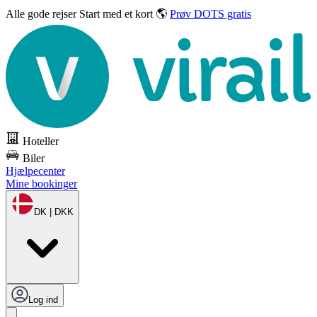
Alle gode rejser
Start med et kort 🌎
Prøv DOTS gratis
Hoteller
Biler
Hjælpecenter
Mine bookinger
DK | DKK
Log ind