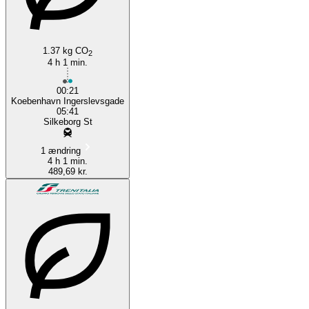
1.37 kg CO
2
4 h 1 min.
00:21
Koebenhavn Ingerslevsgade
05:41
Silkeborg St
1 ændring
4 h 1 min.
489,69 kr.