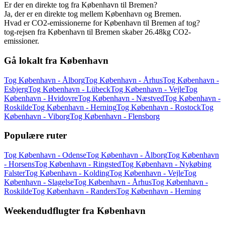
Er der en direkte tog fra København til Bremen?
Ja, der er en direkte tog mellem København og Bremen.
Hvad er CO2-emissionerne for København til Bremen af tog?
tog-rejsen fra København til Bremen skaber 26.48kg CO2-
emissioner.
Gå lokalt fra København
Tog København - Ålborg
Tog København - Århus
Tog København -
Esbjerg
Tog København - Lübeck
Tog København - Vejle
Tog
København - Hvidovre
Tog København - Næstved
Tog København -
Roskilde
Tog København - Herning
Tog København - Rostock
Tog
København - Viborg
Tog København - Flensborg
Populære ruter
Tog København - Odense
Tog København - Ålborg
Tog København
- Horsens
Tog København - Ringsted
Tog København - Nykøbing
Falster
Tog København - Kolding
Tog København - Vejle
Tog
København - Slagelse
Tog København - Århus
Tog København -
Roskilde
Tog København - Randers
Tog København - Herning
Weekendudflugter fra København