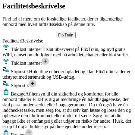
Facilitetsbeskrivelse
Find ud af mere om de forskellige faciliteter, der er tilgængelige
ombord med hvert luftfartsselskab på denne rute.
FlixTrain
Faciliteter
Beskrivelse
Trådløst internet
Tilslut ubesværet på FlixTrain, og nyd gratis
WiFi, uanset om du følger med på arbejdet, chatter eller blot surfer.
Trådløst internet
Strømstik
Hold dine enheder opladet og klar. FlixTrain sæder er
udstyret med strømstik og USB-udtag.
Strømstik
Bagage
Af hensyn til din sikkerhed og komforten for alle
ombord tillader FlixBus dig at medbringe én håndbagagetaske, der
skal passe under sædet eller i bagagerummet. Du må også have én
indchecket taske, men sørg for, at du selv kan læsse og losse den og
opbevare den i luftrummet eller under dit sæde. Sørg for, at din
bagage ikke er omfangsrig eller udgør en risiko for andre. Husk, det
er op til dig at holde styr på dine ejendele under rejsen.
Bagage