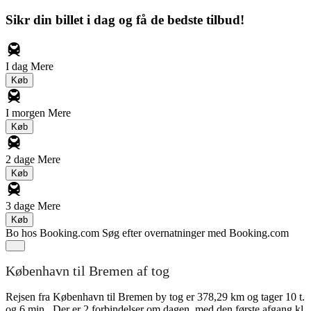
Sikr din billet i dag og få de bedste tilbud!
I dag
Mere
Køb
I morgen
Mere
Køb
2 dage
Mere
Køb
3 dage
Mere
Køb
Bo hos Booking.com
Søg efter overnatninger med Booking.com
København til Bremen af tog
Rejsen fra København til Bremen by tog er 378,29 km og tager 10 t.
og 6 min.. Der er 2 forbindelser om dagen, med den første afgang kl