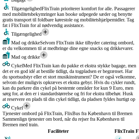
Tilgængelighed
FlixTrain prioriterer komfort for alle. Passagerer
med mobilitetsbekymringer kan booke udpegede sæder og benytte
gratis transport til foldbare kørestole og mobilitetshjælpemidler. Tag
fat i FlixTrain for al nødvendig assistance.
Tilgængelighed
Mad og drikke
Selvom FlixTrain ikke tilbyder catering ombord,
er du velkommen til at medbringe dine egne snacks og drikkevarer.
Mad og drikke
Cykel
Med FlixTrain kan du pakke et ekstra stykke bagage, men
det er en god idé at bestille tidligt, da togpladsen er begrænset. Har
du sportsudstyr eller et stort musikinstrument? De er også velkomne,
selvom der muligvis opkræves et ekstra gebyr. Hvis du cykler rundt,
kan du parkere din cykel på bestemte områder for kun 9 Euro, men
sørg for, at den er i standardstørrelse og fri for ekstra tilbehør. Husk
at reservere en plads til din cykel tidligt, da pladsen fyldes hurtigt op
Cykel
Tjenester ombord på FlixTrain, FlixBus fra København til Bremen
Sammenlign tjenester om bord, når du rejser fra København til
Bremen med train.
Faciliteter
FlixTrain
F