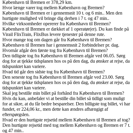
København til Bremen er 378,29 km.
Hvor længe varer tog mellem København og Bremen?
København til Bremen er i gennemsnit 10 t. og 6 min.. Men den
hurtigste mulighed vil bringe dig derhen i 7 t. og 47 min..
Hvilke virksomheder opererer fra København til Bremen?
København til Bremen er dækket af 1 operatør(er). Du kan finde på
Virail FlixTrain, FlixBus levere tjenester på denne rute.
Hvor mange tog om dagen går fra København til Bremen?
København til Bremen har i gennemsnit 2 forbindelser pr. dag.
Hvornår afgår den første tog fra København til Bremen?
Den tidligste tog fra København til Bremen afgår ved 06.05. Sørg
dog for at tjekke tidsplanen hos os på den dag, du ønsker at rejse, da
tidspunktet kan variere.
Hvad tid går den sidste tog fra København til Bremen?
Den seneste tog fra København til Bremen afgår ved 23.00. Sørg
dog for at tjekke tidsplanen hos os på den dag, du ønsker at rejse, da
tidspunktet kan variere.
Skal jeg bestille min billet på forhånd fra København til Bremen?
Hvis du kan, anbefaler vi at bestille din billet så tidligt som muligt
for at sikre, at du får bedre besparelser. Den billigste tog billet, vi har
fundet, er 224,06 kr., men dette kan ændres afhængigt af
efterspørgslen.
Hvad er den hurtigste rejsetid mellem København til Bremen af tog?
Den hurtigste rejsetid med tog mellem København og Bremen er 7 t.
og 47 min..