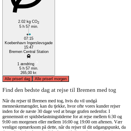
2.02 kg CO
2
5 h 57 min.
07:15
Koebenhavn Ingerslevsgade
15:47
Bremen Central Station
1 ændring
5 h 57 min.
265,00 kr.
Alle priser
I dag
Alle priser
I morgen
Find den bedste dag at rejse til Bremen med tog
Når du rejser til Bremen med tog, hvis du vil undgå
menneskemængder, kan du tjekke, hvor ofte vores kunder rejser
inden for de næste 30 dage ved at bruge grafen nedenfor. I
gennemsnit er spidsbelastningstiderne for at rejse mellem 6:30 og
9:00 om morgenen eller mellem 16:00 og 19:00 om aftenen. Vær
venligst opmærksom på dette, når du rejser til dit udgangspunkt, da