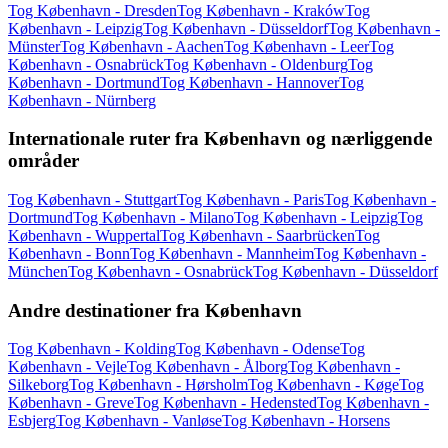
Tog København - Dresden
Tog København - Kraków
Tog
København - Leipzig
Tog København - Düsseldorf
Tog København -
Münster
Tog København - Aachen
Tog København - Leer
Tog
København - Osnabrück
Tog København - Oldenburg
Tog
København - Dortmund
Tog København - Hannover
Tog
København - Nürnberg
Internationale ruter fra København og nærliggende
områder
Tog København - Stuttgart
Tog København - Paris
Tog København -
Dortmund
Tog København - Milano
Tog København - Leipzig
Tog
København - Wuppertal
Tog København - Saarbrücken
Tog
København - Bonn
Tog København - Mannheim
Tog København -
München
Tog København - Osnabrück
Tog København - Düsseldorf
Andre destinationer fra København
Tog København - Kolding
Tog København - Odense
Tog
København - Vejle
Tog København - Ålborg
Tog København -
Silkeborg
Tog København - Hørsholm
Tog København - Køge
Tog
København - Greve
Tog København - Hedensted
Tog København -
Esbjerg
Tog København - Vanløse
Tog København - Horsens