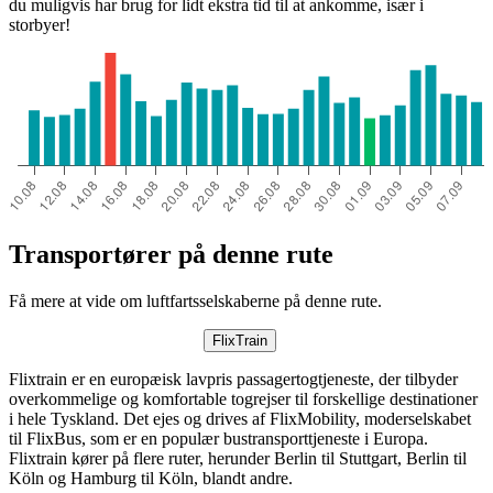
du muligvis har brug for lidt ekstra tid til at ankomme, især i
storbyer!
Transportører på denne rute
Få mere at vide om luftfartsselskaberne på denne rute.
FlixTrain
Flixtrain er en europæisk lavpris passagertogtjeneste, der tilbyder
overkommelige og komfortable togrejser til forskellige destinationer
i hele Tyskland. Det ejes og drives af FlixMobility, moderselskabet
til FlixBus, som er en populær bustransporttjeneste i Europa.
Flixtrain kører på flere ruter, herunder Berlin til Stuttgart, Berlin til
Köln og Hamburg til Köln, blandt andre.