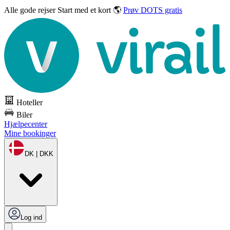
Alle gode rejser
Start med et kort 🌎
Prøv DOTS gratis
Hoteller
Biler
Hjælpecenter
Mine bookinger
DK | DKK
Log ind