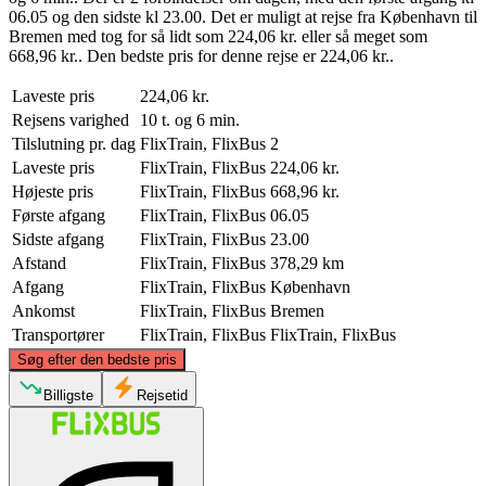
06.05 og den sidste kl 23.00. Det er muligt at rejse fra København til
Bremen med tog for så lidt som 224,06 kr. eller så meget som
668,96 kr.. Den bedste pris for denne rejse er 224,06 kr..
Laveste pris
224,06 kr.
Rejsens varighed
10 t. og 6 min.
Tilslutning pr. dag
FlixTrain, FlixBus
2
Laveste pris
FlixTrain, FlixBus
224,06 kr.
Højeste pris
FlixTrain, FlixBus
668,96 kr.
Første afgang
FlixTrain, FlixBus
06.05
Sidste afgang
FlixTrain, FlixBus
23.00
Afstand
FlixTrain, FlixBus
378,29 km
Afgang
FlixTrain, FlixBus
København
Ankomst
FlixTrain, FlixBus
Bremen
Transportører
FlixTrain, FlixBus
FlixTrain, FlixBus
©
CARTO
, ©
OpenStreetMap
contributors
Søg efter den bedste pris
Copenhagen
Billigste
Rejsetid