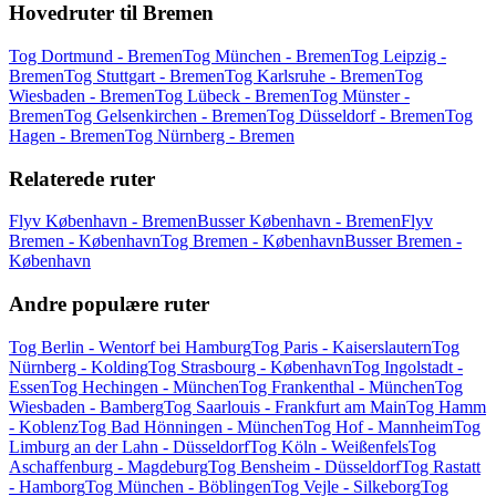
Hovedruter til Bremen
Tog Dortmund - Bremen
Tog München - Bremen
Tog Leipzig -
Bremen
Tog Stuttgart - Bremen
Tog Karlsruhe - Bremen
Tog
Wiesbaden - Bremen
Tog Lübeck - Bremen
Tog Münster -
Bremen
Tog Gelsenkirchen - Bremen
Tog Düsseldorf - Bremen
Tog
Hagen - Bremen
Tog Nürnberg - Bremen
Relaterede ruter
Flyv København - Bremen
Busser København - Bremen
Flyv
Bremen - København
Tog Bremen - København
Busser Bremen -
København
Andre populære ruter
Tog Berlin - Wentorf bei Hamburg
Tog Paris - Kaiserslautern
Tog
Nürnberg - Kolding
Tog Strasbourg - København
Tog Ingolstadt -
Essen
Tog Hechingen - München
Tog Frankenthal - München
Tog
Wiesbaden - Bamberg
Tog Saarlouis - Frankfurt am Main
Tog Hamm
- Koblenz
Tog Bad Hönningen - München
Tog Hof - Mannheim
Tog
Limburg an der Lahn - Düsseldorf
Tog Köln - Weißenfels
Tog
Aschaffenburg - Magdeburg
Tog Bensheim - Düsseldorf
Tog Rastatt
- Hamborg
Tog München - Böblingen
Tog Vejle - Silkeborg
Tog