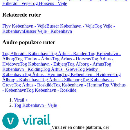
Hillerød - Vejle
Tog Horsens - Vejle
Relaterede ruter
Flyv København - Vejle
Busser København - Vejle
Tog Vejle -
København
Busser Vejle - København
Andre populære ruter
Tog Allerød - København
Tog Århus - Randers
Tog København -
Ålborg
Tog Tårnby - Århus
Tog Århus - Horsens
Tog Århus -
Hvidovre
Tog København - Esbjerg
Tog Ålborg - Århus
Tog
København - Kolding
Tog Århus - Greve
Tog Melby -
København
Tog Århus - Herning
Tog København - Hvidovre
Tog
Ålborg - København
Tog Århus - Silkeborg
Tog København -
Greve
Tog Århus - Roskilde
Tog København - Herning
Tog Vibehus
- København
Tog København - Roskilde
Virail
>
Tog København - Vejle
Virail er en online platform, der