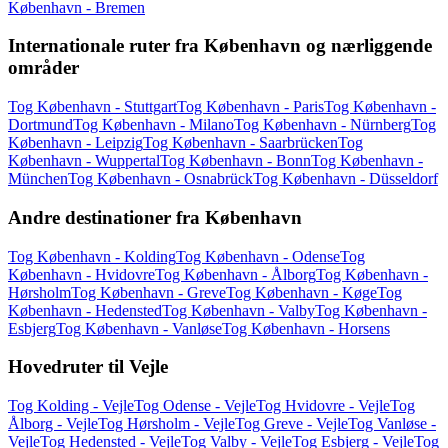
København - Bremen
Internationale ruter fra København og nærliggende
områder
Tog København - Stuttgart
Tog København - Paris
Tog København -
Dortmund
Tog København - Milano
Tog København - Nürnberg
Tog
København - Leipzig
Tog København - Saarbrücken
Tog
København - Wuppertal
Tog København - Bonn
Tog København -
München
Tog København - Osnabrück
Tog København - Düsseldorf
Andre destinationer fra København
Tog København - Kolding
Tog København - Odense
Tog
København - Hvidovre
Tog København - Ålborg
Tog København -
Hørsholm
Tog København - Greve
Tog København - Køge
Tog
København - Hedensted
Tog København - Valby
Tog København -
Esbjerg
Tog København - Vanløse
Tog København - Horsens
Hovedruter til Vejle
Tog Kolding - Vejle
Tog Odense - Vejle
Tog Hvidovre - Vejle
Tog
Ålborg - Vejle
Tog Hørsholm - Vejle
Tog Greve - Vejle
Tog Vanløse -
Vejle
Tog Hedensted - Vejle
Tog Valby - Vejle
Tog Esbjerg - Vejle
Tog