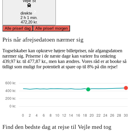
Vejle St
direkte
2 h 1 min.
472,20 kr.
Alle priser
I dag
Alle priser
I morgen
Pris når afrejsedatoen nærmer sig
Togselskaber kan opkræve højere billetpriser, når afgangsdatoen
nærmer sig. Priserne i de næste dage kan variere fra omkring
439,97 kr. til 477,87 kr., men kan ændres. Vores råd er at booke så
tidligt som muligt for potentielt at spare op til 8% på din rejse!
Find den bedste dag at rejse til Vejle med tog