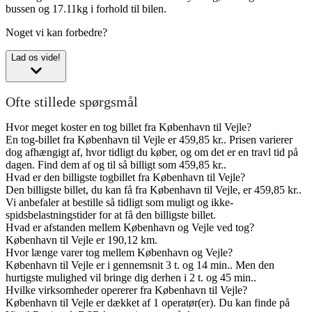
bussen og 17.11kg i forhold til bilen.
Noget vi kan forbedre?
Lad os vide!
Ofte stillede spørgsmål
Hvor meget koster en tog billet fra København til Vejle?
En tog-billet fra København til Vejle er 459,85 kr.. Prisen varierer
dog afhængigt af, hvor tidligt du køber, og om det er en travl tid på
dagen. Find dem af og til så billigt som 459,85 kr..
Hvad er den billigste togbillet fra København til Vejle?
Den billigste billet, du kan få fra København til Vejle, er 459,85 kr..
Vi anbefaler at bestille så tidligt som muligt og ikke-
spidsbelastningstider for at få den billigste billet.
Hvad er afstanden mellem København og Vejle ved tog?
København til Vejle er 190,12 km.
Hvor længe varer tog mellem København og Vejle?
København til Vejle er i gennemsnit 3 t. og 14 min.. Men den
hurtigste mulighed vil bringe dig derhen i 2 t. og 45 min..
Hvilke virksomheder opererer fra København til Vejle?
København til Vejle er dækket af 1 operatør(er). Du kan finde på