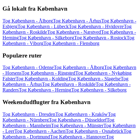
Gå lokalt fra København
Tog København - Ålborg
Tog København - Århus
Tog København -
Esbjerg
Tog København - Lübeck
Tog København - Hvidovre
Tog
København - Roskilde
Tog København - Næstved
Tog København -
Herning
Tog København - Silkeborg
Tog København - Rostock
Tog
København - Viborg
Tog København - Flensborg
Populære ruter
Tog København - Odense
Tog København - Ålborg
Tog København
- Horsens
Tog København - Ringsted
Tog København - Nykøbing
Falster
Tog København - Kolding
Tog København - Slagelse
Tog
København - Århus
Tog København - Roskilde
Tog København -
Randers
Tog København - Herning
Tog København - Silkeborg
Weekendudflugter fra København
Tog København - Dresden
Tog København - Kraków
Tog
København - Nürnberg
Tog København - Düsseldorf
Tog
København - Mannheim
Tog København - Münster
Tog København
- Leer
Tog København - Aachen
Tog København - Osnabrück
Tog
København - Dortmund
Tog København - Hannover
Tog