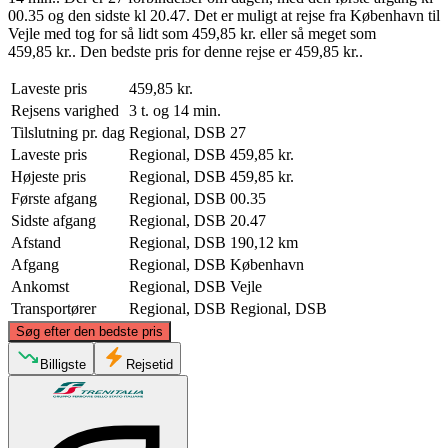
00.35 og den sidste kl 20.47. Det er muligt at rejse fra København til
Vejle med tog for så lidt som 459,85 kr. eller så meget som
459,85 kr.. Den bedste pris for denne rejse er 459,85 kr..
Laveste pris
459,85 kr.
Rejsens varighed
3 t. og 14 min.
Tilslutning pr. dag
Regional, DSB
27
Laveste pris
Regional, DSB
459,85 kr.
Højeste pris
Regional, DSB
459,85 kr.
Første afgang
Regional, DSB
00.35
Sidste afgang
Regional, DSB
20.47
Afstand
Regional, DSB
190,12 km
Afgang
Regional, DSB
København
Ankomst
Regional, DSB
Vejle
Transportører
Regional, DSB
Regional, DSB
©
CARTO
, ©
OpenStreetMap
contributors
Søg efter den bedste pris
Billigste
Rejsetid