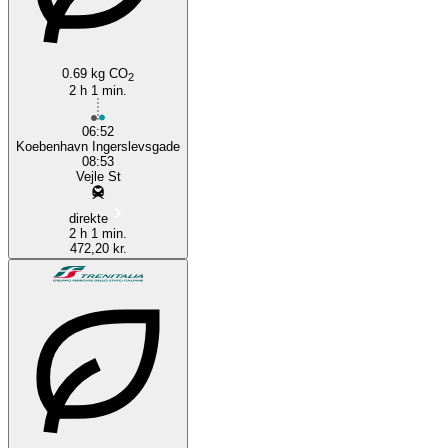
0.69 kg CO
2
2 h 1 min.
06:52
Koebenhavn Ingerslevsgade
08:53
Vejle St
direkte
2 h 1 min.
472,20 kr.