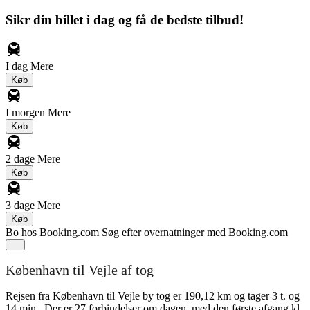
Sikr din billet i dag og få de bedste tilbud!
I dag
Mere
Køb
I morgen
Mere
Køb
2 dage
Mere
Køb
3 dage
Mere
Køb
Bo hos Booking.com
Søg efter overnatninger med Booking.com
København til Vejle af tog
Rejsen fra København til Vejle by tog er 190,12 km og tager 3 t. og
14 min.. Der er 27 forbindelser om dagen, med den første afgang kl