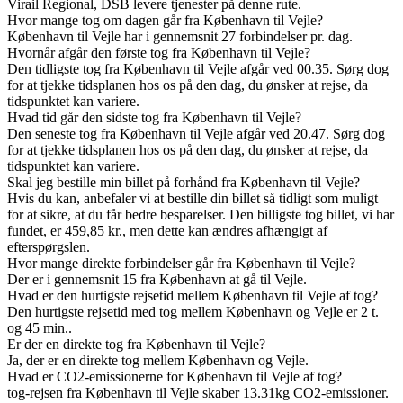
Virail Regional, DSB levere tjenester på denne rute.
Hvor mange tog om dagen går fra København til Vejle?
København til Vejle har i gennemsnit 27 forbindelser pr. dag.
Hvornår afgår den første tog fra København til Vejle?
Den tidligste tog fra København til Vejle afgår ved 00.35. Sørg dog
for at tjekke tidsplanen hos os på den dag, du ønsker at rejse, da
tidspunktet kan variere.
Hvad tid går den sidste tog fra København til Vejle?
Den seneste tog fra København til Vejle afgår ved 20.47. Sørg dog
for at tjekke tidsplanen hos os på den dag, du ønsker at rejse, da
tidspunktet kan variere.
Skal jeg bestille min billet på forhånd fra København til Vejle?
Hvis du kan, anbefaler vi at bestille din billet så tidligt som muligt
for at sikre, at du får bedre besparelser. Den billigste tog billet, vi har
fundet, er 459,85 kr., men dette kan ændres afhængigt af
efterspørgslen.
Hvor mange direkte forbindelser går fra København til Vejle?
Der er i gennemsnit 15 fra København at gå til Vejle.
Hvad er den hurtigste rejsetid mellem København til Vejle af tog?
Den hurtigste rejsetid med tog mellem København og Vejle er 2 t.
og 45 min..
Er der en direkte tog fra København til Vejle?
Ja, der er en direkte tog mellem København og Vejle.
Hvad er CO2-emissionerne for København til Vejle af tog?
tog-rejsen fra København til Vejle skaber 13.31kg CO2-emissioner.