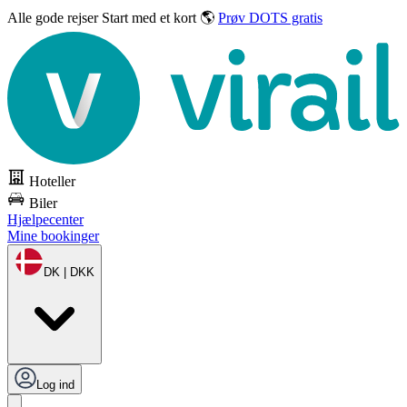
Alle gode rejser
Start med et kort 🌎
Prøv DOTS gratis
Hoteller
Biler
Hjælpecenter
Mine bookinger
DK | DKK
Log ind