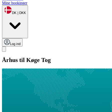
Mine bookinger
DK | DKK
Log ind
Århus til Køge Tog