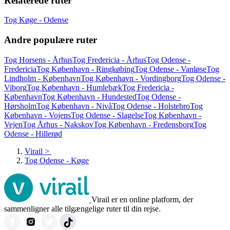
Relaterede ruter
Tog Køge - Odense
Andre populære ruter
Tog Horsens - Århus
Tog Fredericia - Århus
Tog Odense -
Fredericia
Tog København - Ringkøbing
Tog Odense - Vanløse
Tog
Lindholm - København
Tog København - Vordingborg
Tog Odense -
Viborg
Tog København - Humlebæk
Tog Fredericia -
København
Tog København - Hundested
Tog Odense -
Hørsholm
Tog København - Nivå
Tog Odense - Holstebro
Tog
København - Vojens
Tog Odense - Slagelse
Tog København -
Vejen
Tog Århus - Nakskov
Tog København - Fredensborg
Tog
Odense - Hillerød
Virail
>
Tog Odense - Køge
Virail er en online platform, der
sammenligner alle tilgængelige ruter til din rejse.