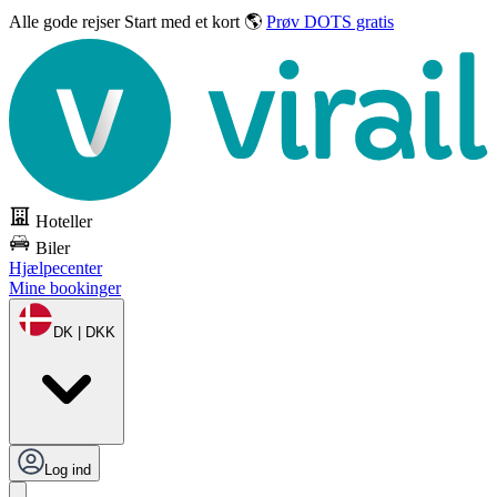
Alle gode rejser
Start med et kort 🌎
Prøv DOTS gratis
Hoteller
Biler
Hjælpecenter
Mine bookinger
DK | DKK
Log ind