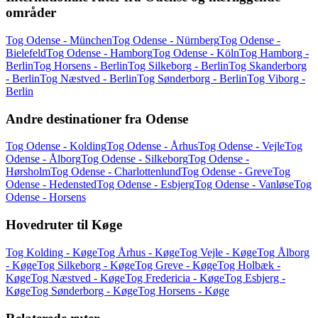
områder
Tog Odense - München
Tog Odense - Nürnberg
Tog Odense -
Bielefeld
Tog Odense - Hamborg
Tog Odense - Köln
Tog Hamborg -
Berlin
Tog Horsens - Berlin
Tog Silkeborg - Berlin
Tog Skanderborg
- Berlin
Tog Næstved - Berlin
Tog Sønderborg - Berlin
Tog Viborg -
Berlin
Andre destinationer fra Odense
Tog Odense - Kolding
Tog Odense - Århus
Tog Odense - Vejle
Tog
Odense - Ålborg
Tog Odense - Silkeborg
Tog Odense -
Hørsholm
Tog Odense - Charlottenlund
Tog Odense - Greve
Tog
Odense - Hedensted
Tog Odense - Esbjerg
Tog Odense - Vanløse
Tog
Odense - Horsens
Hovedruter til Køge
Tog Kolding - Køge
Tog Århus - Køge
Tog Vejle - Køge
Tog Ålborg
- Køge
Tog Silkeborg - Køge
Tog Greve - Køge
Tog Holbæk -
Køge
Tog Næstved - Køge
Tog Fredericia - Køge
Tog Esbjerg -
Køge
Tog Sønderborg - Køge
Tog Horsens - Køge