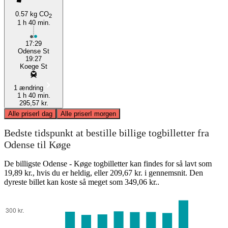
0.57 kg CO
2
1 h 40 min.
17:29
Odense St
19:27
Koege St
1 ændring
1 h 40 min.
295,57 kr.
Alle priser
I dag
Alle priser
I morgen
Bedste tidspunkt at bestille billige togbilletter fra
Odense til Køge
De billigste Odense - Køge togbilletter kan findes for så lavt som
19,89 kr., hvis du er heldig, eller 209,67 kr. i gennemsnit. Den
dyreste billet kan koste så meget som 349,06 kr..