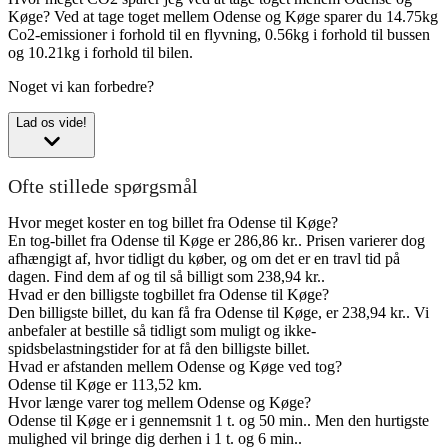
Køge?
Ved at tage toget mellem Odense og Køge sparer du 14.75kg
Co2-emissioner i forhold til en flyvning, 0.56kg i forhold til bussen
og 10.21kg i forhold til bilen.
Noget vi kan forbedre?
Lad os vide!
Ofte stillede spørgsmål
Hvor meget koster en tog billet fra Odense til Køge?
En tog-billet fra Odense til Køge er 286,86 kr.. Prisen varierer dog
afhængigt af, hvor tidligt du køber, og om det er en travl tid på
dagen. Find dem af og til så billigt som 238,94 kr..
Hvad er den billigste togbillet fra Odense til Køge?
Den billigste billet, du kan få fra Odense til Køge, er 238,94 kr.. Vi
anbefaler at bestille så tidligt som muligt og ikke-
spidsbelastningstider for at få den billigste billet.
Hvad er afstanden mellem Odense og Køge ved tog?
Odense til Køge er 113,52 km.
Hvor længe varer tog mellem Odense og Køge?
Odense til Køge er i gennemsnit 1 t. og 50 min.. Men den hurtigste
mulighed vil bringe dig derhen i 1 t. og 6 min..