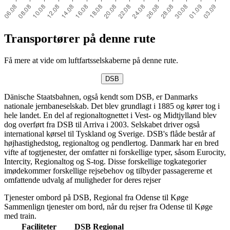
Transportører på denne rute
Få mere at vide om luftfartsselskaberne på denne rute.
DSB
Dänische Staatsbahnen, også kendt som DSB, er Danmarks
nationale jernbaneselskab. Det blev grundlagt i 1885 og kører tog i
hele landet. En del af regionaltognettet i Vest- og Midtjylland blev
dog overført fra DSB til Arriva i 2003. Selskabet driver også
international kørsel til Tyskland og Sverige. DSB's flåde består af
højhastighedstog, regionaltog og pendlertog. Danmark har en bred
vifte af togtjenester, der omfatter ni forskellige typer, såsom Eurocity,
Intercity, Regionaltog og S-tog. Disse forskellige togkategorier
imødekommer forskellige rejsebehov og tilbyder passagererne et
omfattende udvalg af muligheder for deres rejser
Tjenester ombord på DSB, Regional fra Odense til Køge
Sammenlign tjenester om bord, når du rejser fra Odense til Køge
med train.
Faciliteter
DSB
Regional