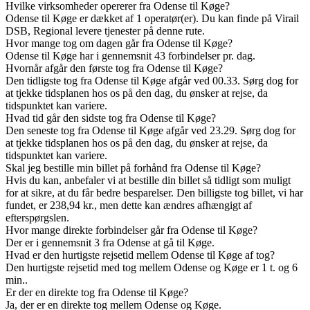
Hvilke virksomheder opererer fra Odense til Køge?
Odense til Køge er dækket af 1 operatør(er). Du kan finde på Virail
DSB, Regional levere tjenester på denne rute.
Hvor mange tog om dagen går fra Odense til Køge?
Odense til Køge har i gennemsnit 43 forbindelser pr. dag.
Hvornår afgår den første tog fra Odense til Køge?
Den tidligste tog fra Odense til Køge afgår ved 00.33. Sørg dog for
at tjekke tidsplanen hos os på den dag, du ønsker at rejse, da
tidspunktet kan variere.
Hvad tid går den sidste tog fra Odense til Køge?
Den seneste tog fra Odense til Køge afgår ved 23.29. Sørg dog for
at tjekke tidsplanen hos os på den dag, du ønsker at rejse, da
tidspunktet kan variere.
Skal jeg bestille min billet på forhånd fra Odense til Køge?
Hvis du kan, anbefaler vi at bestille din billet så tidligt som muligt
for at sikre, at du får bedre besparelser. Den billigste tog billet, vi har
fundet, er 238,94 kr., men dette kan ændres afhængigt af
efterspørgslen.
Hvor mange direkte forbindelser går fra Odense til Køge?
Der er i gennemsnit 3 fra Odense at gå til Køge.
Hvad er den hurtigste rejsetid mellem Odense til Køge af tog?
Den hurtigste rejsetid med tog mellem Odense og Køge er 1 t. og 6
min..
Er der en direkte tog fra Odense til Køge?
Ja, der er en direkte tog mellem Odense og Køge.