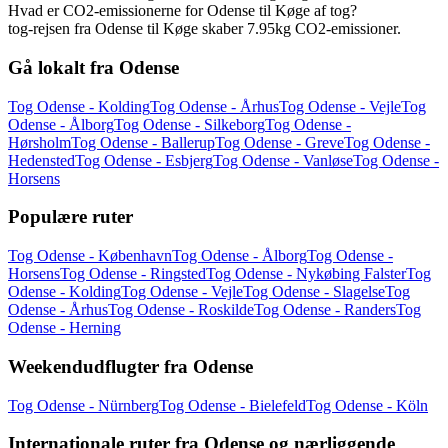
Hvad er CO2-emissionerne for Odense til Køge af tog?
tog-rejsen fra Odense til Køge skaber 7.95kg CO2-emissioner.
Gå lokalt fra Odense
Tog Odense - Kolding
Tog Odense - Århus
Tog Odense - Vejle
Tog
Odense - Ålborg
Tog Odense - Silkeborg
Tog Odense -
Hørsholm
Tog Odense - Ballerup
Tog Odense - Greve
Tog Odense -
Hedensted
Tog Odense - Esbjerg
Tog Odense - Vanløse
Tog Odense -
Horsens
Populære ruter
Tog Odense - København
Tog Odense - Ålborg
Tog Odense -
Horsens
Tog Odense - Ringsted
Tog Odense - Nykøbing Falster
Tog
Odense - Kolding
Tog Odense - Vejle
Tog Odense - Slagelse
Tog
Odense - Århus
Tog Odense - Roskilde
Tog Odense - Randers
Tog
Odense - Herning
Weekendudflugter fra Odense
Tog Odense - Nürnberg
Tog Odense - Bielefeld
Tog Odense - Köln
Internationale ruter fra Odense og nærliggende