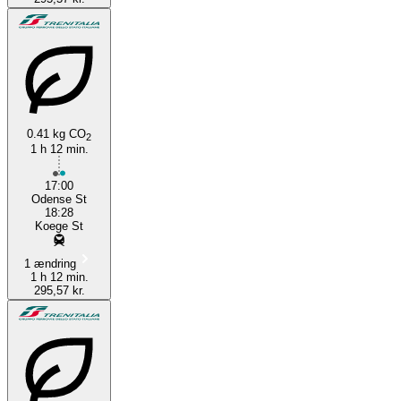
0.41 kg CO
2
1 h 12 min.
17:00
Odense St
18:28
Koege St
1 ændring
1 h 12 min.
295,57 kr.