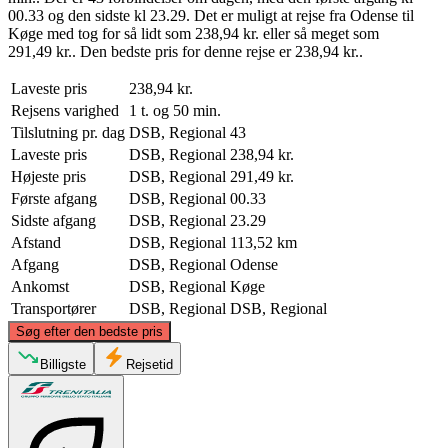
00.33 og den sidste kl 23.29. Det er muligt at rejse fra Odense til
Køge med tog for så lidt som 238,94 kr. eller så meget som
291,49 kr.. Den bedste pris for denne rejse er 238,94 kr..
Laveste pris
238,94 kr.
Rejsens varighed
1 t. og 50 min.
Tilslutning pr. dag
DSB, Regional
43
Laveste pris
DSB, Regional
238,94 kr.
Højeste pris
DSB, Regional
291,49 kr.
Første afgang
DSB, Regional
00.33
Sidste afgang
DSB, Regional
23.29
Afstand
DSB, Regional
113,52 km
Afgang
DSB, Regional
Odense
Ankomst
DSB, Regional
Køge
Transportører
DSB, Regional
DSB, Regional
©
CARTO
, ©
OpenStreetMap
contributors
Søg efter den bedste pris
Billigste
Rejsetid