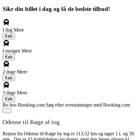
Sikr din billet i dag og få de bedste tilbud!
I dag
Mere
Køb
I morgen
Mere
Køb
2 dage
Mere
Køb
3 dage
Mere
Køb
Bo hos Booking.com
Søg efter overnatninger med Booking.com
Odense til Køge af tog
Rejsen fra Odense til Køge by tog er 113,52 km og tager 1 t. og 50
min.. Der er 43 forbindelser om dagen, med den første afgang kl