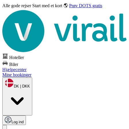
Alle gode rejser
Start med et kort 🌎
Prøv DOTS gratis
Hoteller
Biler
Hjælpecenter
Mine bookinger
DK | DKK
Log ind