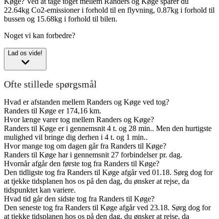
Køge?
Ved at tage toget mellem Randers og Køge sparer du
22.64kg Co2-emissioner i forhold til en flyvning, 0.87kg i forhold til
bussen og 15.68kg i forhold til bilen.
Noget vi kan forbedre?
Lad os vide!
Ofte stillede spørgsmål
Hvad er afstanden mellem Randers og Køge ved tog?
Randers til Køge er 174,16 km.
Hvor længe varer tog mellem Randers og Køge?
Randers til Køge er i gennemsnit 4 t. og 28 min.. Men den hurtigste
mulighed vil bringe dig derhen i 4 t. og 1 min..
Hvor mange tog om dagen går fra Randers til Køge?
Randers til Køge har i gennemsnit 27 forbindelser pr. dag.
Hvornår afgår den første tog fra Randers til Køge?
Den tidligste tog fra Randers til Køge afgår ved 01.18. Sørg dog for
at tjekke tidsplanen hos os på den dag, du ønsker at rejse, da
tidspunktet kan variere.
Hvad tid går den sidste tog fra Randers til Køge?
Den seneste tog fra Randers til Køge afgår ved 23.18. Sørg dog for
at tjekke tidsplanen hos os på den dag, du ønsker at rejse, da