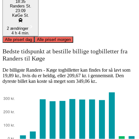
18:35
Randers St.
23:09
KøGe St.
2 ændringer
4 h 4 min.
Alle priser
I dag
Alle priser
I morgen
Bedste tidspunkt at bestille billige togbilletter fra
Randers til Køge
De billigste Randers - Køge togbilletter kan findes for så lavt som
19,89 kr., hvis du er heldig, eller 209,67 kr. i gennemsnit. Den
dyreste billet kan koste så meget som 349,06 kr..