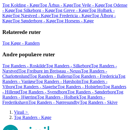
Tog Kolding - Køge
Tog Århus - Køge
Tog Vejle - Køge
Tog Odense
- Køge
Tog Silkeborg - Køge
Tog Greve - Køge
Tog Holbæk -
Køge
Tog Næstved - Køge
Tog Fredericia - Køge
Tog Ålborg -
Køge
Tog Sønderborg - Køge
Tog Horsens - Køge
Relaterede ruter
Tog Køge - Randers
Andre populære ruter
Tog Randers - Roskilde
Tog Randers - Silkeborg
Tog Randers -
Næstved
Tog Freiburg im Breisgau - Neuss
Tog Randers -
Charlottenlund
Tog Randers - Ballerup
Tog Randers - Fredericia
Tog
Randers - Vanløse
Tog Randers - Hørsholm
Tog Randers -
Viborg
Tog Randers - Slagelse
Tog Randers - Holstebro
Tog Randers
- Hillerød
Tog Randers - Svendborg
Tog Randers - Sønderborg
Tog
Randers - Hjørring
Tog Randers - Holbæk
Tog Randers -
Frederikshavn
Tog Randers - Nørresundby
Tog Randers - Skive
Virail
>
Tog Randers - Køge