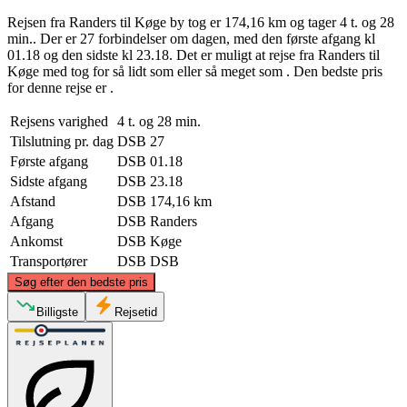
Rejsen fra Randers til Køge by tog er 174,16 km og tager 4 t. og 28
min.. Der er 27 forbindelser om dagen, med den første afgang kl
01.18 og den sidste kl 23.18. Det er muligt at rejse fra Randers til
Køge med tog for så lidt som eller så meget som . Den bedste pris
for denne rejse er .
Rejsens varighed
4 t. og 28 min.
Tilslutning pr. dag
DSB
27
Første afgang
DSB
01.18
Sidste afgang
DSB
23.18
Afstand
DSB
174,16 km
Afgang
DSB
Randers
Ankomst
DSB
Køge
Transportører
DSB
DSB
©
CARTO
, ©
OpenStreetMap
contributors
Søg efter den bedste pris
Randers
Billigste
Rejsetid