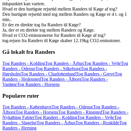
tidspunktet kan variere.
Hvad er den hurtigste rejsetid mellem Randers til Køge af tog?
Den hurtigste rejsetid med tog mellem Randers og Køge er 4 t. og 1
min..
Er der en direkte tog fra Randers til Køge?
Ja, der er en direkte tog mellem Randers og Køge.
Hvad er CO2-emissionerne for Randers til Køge af tog?
tog-rejsen fra Randers til Køge skaber 12.19kg CO2-emissioner.
Gå lokalt fra Randers
Tog Randers - Kolding
Tog Randers - Århus
Tog Randers - Vejle
Tog
Randers - Odense
Tog Randers - Silkeborg
Tog Randers -
Hørsholm
Tog Randers - Charlottenlund
Tog Randers - Greve
Tog
Randers - Hedensted
Tog Randers - Ålborg
Tog Randers -
Vanløse
Tog Randers - Horsens
Populære ruter
Tog Randers - København
Tog Randers - Odense
Tog Randers -
Ålborg
Tog Randers - Horsens
Tog Randers - Ringsted
Tog Randers -
Nykøbing Falster
Tog Randers - Kolding
Tog Randers - Vejle
Tog
Randers - Slagelse
Tog Randers - Århus
Tog Randers - Roskilde
Tog
Randers - Herning