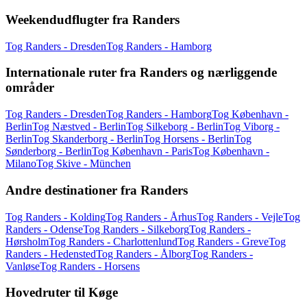
Weekendudflugter fra Randers
Tog Randers - Dresden
Tog Randers - Hamborg
Internationale ruter fra Randers og nærliggende
områder
Tog Randers - Dresden
Tog Randers - Hamborg
Tog København -
Berlin
Tog Næstved - Berlin
Tog Silkeborg - Berlin
Tog Viborg -
Berlin
Tog Skanderborg - Berlin
Tog Horsens - Berlin
Tog
Sønderborg - Berlin
Tog København - Paris
Tog København -
Milano
Tog Skive - München
Andre destinationer fra Randers
Tog Randers - Kolding
Tog Randers - Århus
Tog Randers - Vejle
Tog
Randers - Odense
Tog Randers - Silkeborg
Tog Randers -
Hørsholm
Tog Randers - Charlottenlund
Tog Randers - Greve
Tog
Randers - Hedensted
Tog Randers - Ålborg
Tog Randers -
Vanløse
Tog Randers - Horsens
Hovedruter til Køge