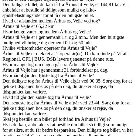
Den billigste billet, du kan få fra Århus til Vejle, er 144,81 kr.. Vi
anbefaler at bestille så tidligt som muligt og ikke-
spidsbelastningstider for at få den billigste billet.
Hvad er afstanden mellem Århus og Vejle ved tog?
Århus til Vejle er 65,22 km.
Hvor længe varer tog mellem Århus og Vejle?
Århus til Vejle er i gennemsnit 1 t. og 2 min.. Men den hurtigste
mulighed vil bringe dig derhen i 0 t. og 50 min..
Hvilke virksomheder opererer fra Århus til Vejle?
Århus til Vejle er dækket af 2 operatør(er). Du kan finde på Virail
Regional, CFL | BUS, DSB levere tjenester på denne rute.
Hvor mange tog om dagen går fra Århus til Vejle?
Århus til Vejle har i gennemsnit 31 forbindelser pr. dag.
Hvornår afgår den første tog fra Århus til Vejle?
Den tidligste tog fra Århus til Vejle afgår ved 00.35. Sørg dog for at
tjekke tidsplanen hos os på den dag, du ønsker at rejse, da
tidspunktet kan variere.
Hvad tid går den sidste tog fra Århus til Vejle?
Den seneste tog fra Århus til Vejle afgår ved 23.44. Sørg dog for at
tjekke tidsplanen hos os på den dag, du ønsker at rejse, da
tidspunktet kan variere.
Skal jeg bestille min billet på forhånd fra Århus til Vejle?
Hvis du kan, anbefaler vi at bestille din billet så tidligt som muligt
for at sikre, at du får bedre besparelser. Den billigste tog billet, vi har
fundet, er 144,81 kr., men dette kan ændres afhængigt af