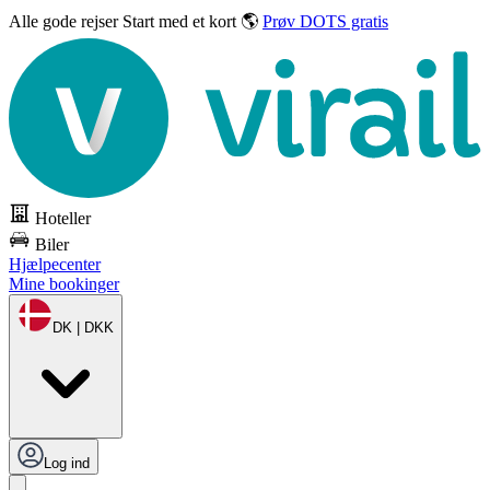
Alle gode rejser
Start med et kort 🌎
Prøv DOTS gratis
Hoteller
Biler
Hjælpecenter
Mine bookinger
DK | DKK
Log ind