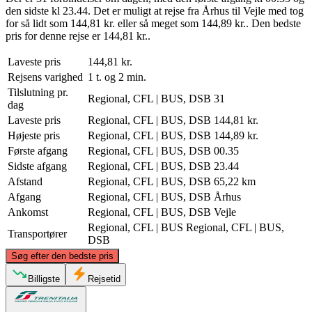
den sidste kl 23.44. Det er muligt at rejse fra Århus til Vejle med tog
for så lidt som 144,81 kr. eller så meget som 144,89 kr.. Den bedste
pris for denne rejse er 144,81 kr..
Laveste pris
144,81 kr.
Rejsens varighed
1 t. og 2 min.
Tilslutning pr.
Regional, CFL | BUS, DSB
31
dag
Laveste pris
Regional, CFL | BUS, DSB
144,81 kr.
Højeste pris
Regional, CFL | BUS, DSB
144,89 kr.
Første afgang
Regional, CFL | BUS, DSB
00.35
Sidste afgang
Regional, CFL | BUS, DSB
23.44
Afstand
Regional, CFL | BUS, DSB
65,22 km
Afgang
Regional, CFL | BUS, DSB
Århus
Ankomst
Regional, CFL | BUS, DSB
Vejle
Regional, CFL | BUS
Regional, CFL | BUS,
Transportører
DSB
©
CARTO
, ©
OpenStreetMap
contributors
Søg efter den bedste pris
Aarhus
Billigste
Rejsetid