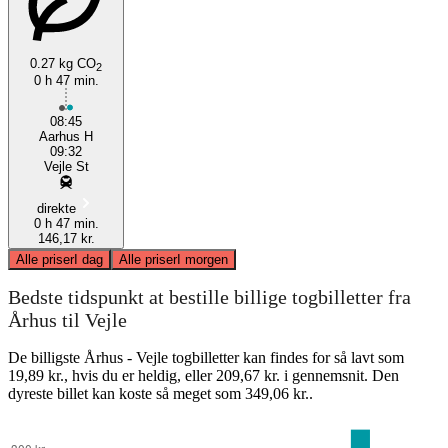
0.27 kg CO
2
0 h 47 min.
08:45
Aarhus H
09:32
Vejle St
direkte
0 h 47 min.
146,17 kr.
Alle priser
I dag
Alle priser
I morgen
Bedste tidspunkt at bestille billige togbilletter fra
Århus til Vejle
De billigste Århus - Vejle togbilletter kan findes for så lavt som
19,89 kr., hvis du er heldig, eller 209,67 kr. i gennemsnit. Den
dyreste billet kan koste så meget som 349,06 kr..