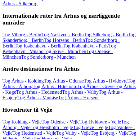
Århus - Silkeborg
Internationale ruter fra Århus og nærliggende
områder
Tog Viborg - Berlin
Tog Næstved - Berlin
Tog Silkeborg - Berlin
Tog
Skanderborg - Berlin
Tog Horsens - Berlin
Tog Sønderborg -
Berlin
Tog København - Berlin
Tog København - Paris
Tog
København - Milano
Tog Skive - München
Tog Odense -
München
Tog Sønderborg - München
Andre destinationer fra Århus
Tog Århus - Kolding
Tog Århus - Odense
Tog Århus - Hvidovre
Tog
Århus - Ålborg
Tog Århus - Hørsholm
Tog Århus - Greve
Tog Århus
- Køge
Tog Århus - Hedensted
Tog Århus - Valby
Tog Århus -
Esbjerg
Tog Århus - Vanløse
Tog Århus - Horsens
Hovedruter til Vejle
Tog Kolding - Vejle
Tog Odense - Vejle
Tog Hvidovre - Vejle
Tog
Ålborg - Vejle
Tog Hørsholm - Vejle
Tog Greve - Vejle
Tog Vanløse -
Vejle
Tog Hedensted - Vejle
Tog Valby - Vejle
Tog Esbjerg - Vejle
Tog
Hillerød - Vejle
Tog Horsens - Vejle