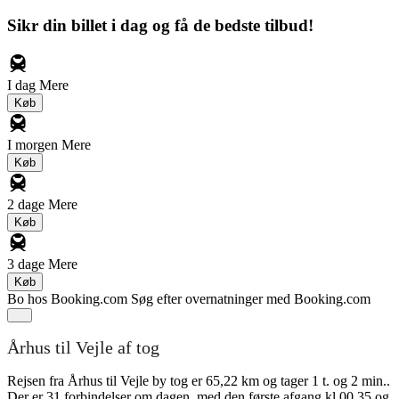
Sikr din billet i dag og få de bedste tilbud!
I dag
Mere
Køb
I morgen
Mere
Køb
2 dage
Mere
Køb
3 dage
Mere
Køb
Bo hos Booking.com
Søg efter overnatninger med Booking.com
Århus til Vejle af tog
Rejsen fra Århus til Vejle by tog er 65,22 km og tager 1 t. og 2 min..
Der er 31 forbindelser om dagen, med den første afgang kl 00.35 og