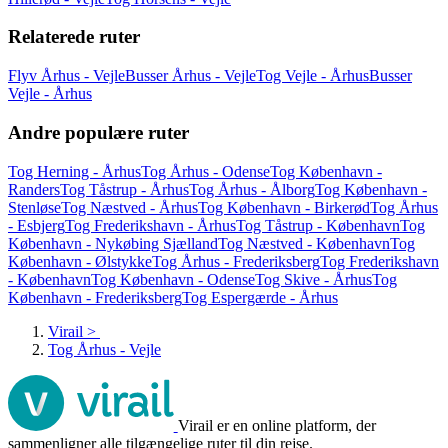
Relaterede ruter
Flyv Århus - Vejle
Busser Århus - Vejle
Tog Vejle - Århus
Busser
Vejle - Århus
Andre populære ruter
Tog Herning - Århus
Tog Århus - Odense
Tog København -
Randers
Tog Tåstrup - Århus
Tog Århus - Ålborg
Tog København -
Stenløse
Tog Næstved - Århus
Tog København - Birkerød
Tog Århus
- Esbjerg
Tog Frederikshavn - Århus
Tog Tåstrup - København
Tog
København - Nykøbing Sjælland
Tog Næstved - København
Tog
København - Ølstykke
Tog Århus - Frederiksberg
Tog Frederikshavn
- København
Tog København - Odense
Tog Skive - Århus
Tog
København - Frederiksberg
Tog Espergærde - Århus
Virail
>
Tog Århus - Vejle
Virail er en online platform, der
sammenligner alle tilgængelige ruter til din rejse.