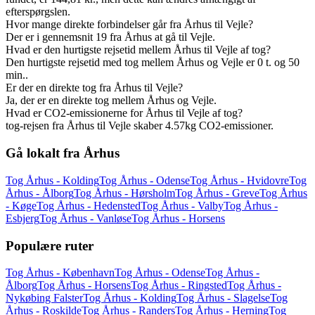
efterspørgslen.
Hvor mange direkte forbindelser går fra Århus til Vejle?
Der er i gennemsnit 19 fra Århus at gå til Vejle.
Hvad er den hurtigste rejsetid mellem Århus til Vejle af tog?
Den hurtigste rejsetid med tog mellem Århus og Vejle er 0 t. og 50
min..
Er der en direkte tog fra Århus til Vejle?
Ja, der er en direkte tog mellem Århus og Vejle.
Hvad er CO2-emissionerne for Århus til Vejle af tog?
tog-rejsen fra Århus til Vejle skaber 4.57kg CO2-emissioner.
Gå lokalt fra Århus
Tog Århus - Kolding
Tog Århus - Odense
Tog Århus - Hvidovre
Tog
Århus - Ålborg
Tog Århus - Hørsholm
Tog Århus - Greve
Tog Århus
- Køge
Tog Århus - Hedensted
Tog Århus - Valby
Tog Århus -
Esbjerg
Tog Århus - Vanløse
Tog Århus - Horsens
Populære ruter
Tog Århus - København
Tog Århus - Odense
Tog Århus -
Ålborg
Tog Århus - Horsens
Tog Århus - Ringsted
Tog Århus -
Nykøbing Falster
Tog Århus - Kolding
Tog Århus - Slagelse
Tog
Århus - Roskilde
Tog Århus - Randers
Tog Århus - Herning
Tog