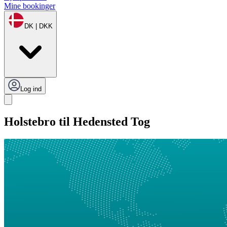
Mine bookinger
DK | DKK
Log ind
Holstebro til Hedensted Tog