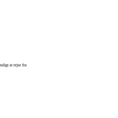
ligt at rejse fra
nStreetMap
contributors