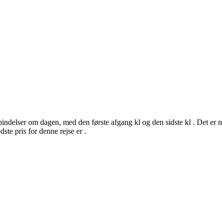
indelser om dagen, med den første afgang kl og den sidste kl . Det er mu
ste pris for denne rejse er .
©
CARTO
, ©
Ope