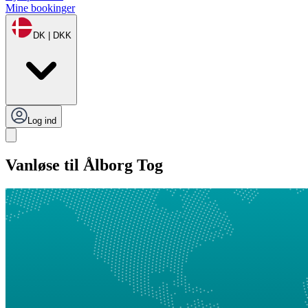
Mine bookinger
DK | DKK
Log ind
Vanløse til Ålborg Tog