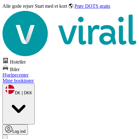
Alle gode rejser
Start med et kort 🌎
Prøv DOTS gratis
Hoteller
Biler
Hjælpecenter
Mine bookinger
DK | DKK
Log ind