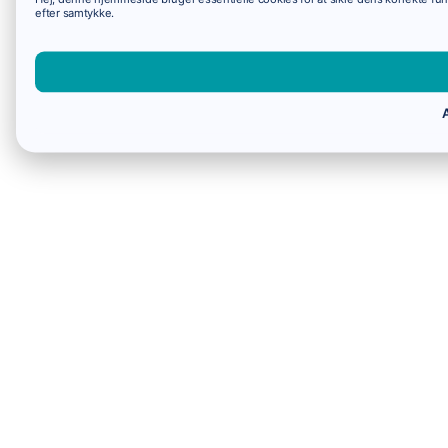
efter samtykke.
A