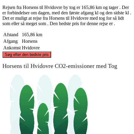
Rejsen fra Horsens til Hvidovre by tog er 165,86 km og tager . Der
er forbindelser om dagen, med den første afgang kl og den sidste kl .
Det er muligt at rejse fra Horsens til Hvidovre med tog for så lidt
som eller så meget som . Den bedste pris for denne rejse er .
Afstand
165,86 km
Afgang
Horsens
Ankomst
Hvidovre
©
CARTO
, ©
OpenStreetMap
contributors
Søg efter den bedste pris
Horsens til Hvidovre CO2-emissioner med Tog
Horsens
Hvidovre