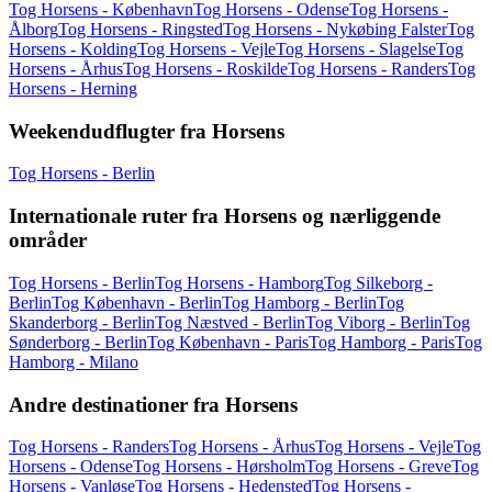
Tog Horsens - København
Tog Horsens - Odense
Tog Horsens -
Ålborg
Tog Horsens - Ringsted
Tog Horsens - Nykøbing Falster
Tog
Horsens - Kolding
Tog Horsens - Vejle
Tog Horsens - Slagelse
Tog
Horsens - Århus
Tog Horsens - Roskilde
Tog Horsens - Randers
Tog
Horsens - Herning
Weekendudflugter fra Horsens
Tog Horsens - Berlin
Internationale ruter fra Horsens og nærliggende
områder
Tog Horsens - Berlin
Tog Horsens - Hamborg
Tog Silkeborg -
Berlin
Tog København - Berlin
Tog Hamborg - Berlin
Tog
Skanderborg - Berlin
Tog Næstved - Berlin
Tog Viborg - Berlin
Tog
Sønderborg - Berlin
Tog København - Paris
Tog Hamborg - Paris
Tog
Hamborg - Milano
Andre destinationer fra Horsens
Tog Horsens - Randers
Tog Horsens - Århus
Tog Horsens - Vejle
Tog
Horsens - Odense
Tog Horsens - Hørsholm
Tog Horsens - Greve
Tog
Horsens - Vanløse
Tog Horsens - Hedensted
Tog Horsens -