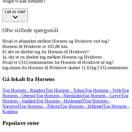
Noget vi kan forbedre?
Lad os vide!
Ofte stillede spørgsmål
Hvad er afstanden mellem Horsens og Hvidovre ved tog?
Horsens til Hvidovre er 165,86 km.
Er der en direkte tog fra Horsens til Hvidovre?
Ja, der er en direkte tog mellem Horsens og Hvidovre.
Hvad er CO2-emissionerne for Horsens til Hvidovre af tog?
tog-rejsen fra Horsens til Hvidovre skaber 11.61kg CO2-emissioner.
Gå lokalt fra Horsens
Tog Horsens - Randers
Tog Horsens - Århus
Tog Horsens - Vejle
Tog
Horsens - Odense
Tog Horsens - Hørsholm
Tog Horsens - Greve
Tog
Horsens - Vanløse
Tog Horsens - Hedensted
Tog Horsens -
Næstved
Tog Horsens - Ålborg
Tog Horsens - Hillerød
Tog Horsens -
Kolding
Populære ruter