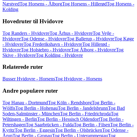
Næstved
Tog Horsens - Ålborg
Tog Horsens - Hillerød
Tog Horsens -
Kolding
Hovedruter til Hvidovre
Tog Randers - Hvidovre
Tog Århus - Hvidovre
Tog Vejle -
Hvidovre
Tog Odense - Hvidovre
Tog Ballerup - Hvidovre
Tog Køge
- Hvidovre
Tog Frederikshavn - Hvidovre
Tog Hillerød -
Hvidovre
Tog Holstebro - Hvidovre
Tog Ålborg - Hvidovre
Tog
Skive - Hvidovre
Tog Kolding - Hvidovre
Relaterede ruter
Busser Hvidovre - Horsens
Tog Hvidovre - Horsens
Andre populære ruter
Tog Hanau - Dortmund
Tog Köln - Rendsborg
Tog Berlin -
Wölfis
Tog Berlin - Hohenau
Tog Berlin - Jandelsbrunn
Tog Bad
Soden-Salmünster - München
Tog Berlin - Friedrichroda
Tog
Wiltingen - Berlin
Tog Berlin - Hessisch Oldendorf
Tog Berlin -
Petershagen
Tog Saarbrücken - Fulda
Tog Berlin - Filsen
Tog Berlin -
Kyritz
Tog Berlin - Eggesin
Tog Berlin - Olsbrücken
Tog Odense -
Årup
Tog Berlin - Gronau
Tog Berlin - Unterammergau
Tog